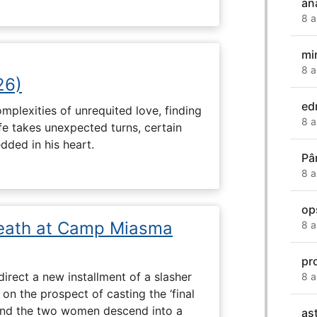
an
8 a
mi
8 a
26)
ed
plexities of unrequited love, finding
8 a
fe takes unexpected turns, certain
ded in his heart.
Pâ
8 a
op
eath at Camp Miasma
8 a
pr
direct a new installment of a slasher
8 a
 on the prospect of casting the ‘final
, and the two women descend into a
as