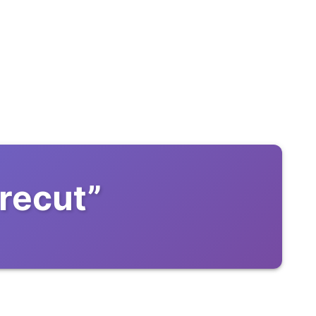
trecut
”