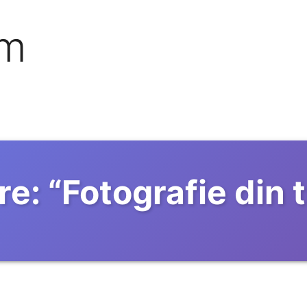
om
re:
“
Fotografie din 