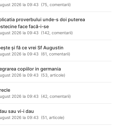
ugust 2026 la 09:43
(
75
,
comentarii
)
plicatia proverbului unde-s doi puterea
estecine face facă-i-se
ugust 2026 la 09:43
(
142
,
comentarii
)
beşte şi fă ce vrei Sf Augustin
ugust 2026 la 09:43
(
61
,
comentarii
)
tegrarea copiilor in germania
ugust 2026 la 09:43
(
53
,
articole
)
recle
ugust 2026 la 09:43
(
42
,
comentarii
)
 dau sau vi-i dau
ugust 2026 la 09:43
(
51
,
articole
)