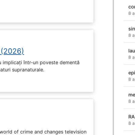
co
8 a
si
8 a
 (2026)
la
8 a
u implicați într-un poveste dementă
eaturi supranaturale.
ep
8 a
me
8 a
RA
8 a
rworld of crime and changes television