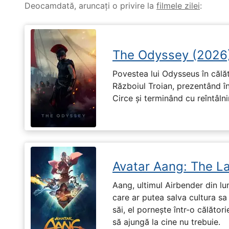
Deocamdată, aruncați o privire la
filmele zilei
:
The Odyssey (2026
Povestea lui Odysseus în călă
Războiul Troian, prezentând în
Circe și terminând cu reîntâln
Avatar Aang: The L
Aang, ultimul Airbender din l
care ar putea salva cultura sa 
săi, el pornește într-o călători
să ajungă la cine nu trebuie.