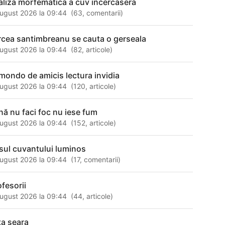
aliza morfematica a cuv incercasera
ugust 2026 la 09:44
(
63
,
comentarii
)
rcea santimbreanu se cauta o gerseala
ugust 2026 la 09:44
(
82
,
articole
)
mondo de amicis lectura invidia
ugust 2026 la 09:44
(
120
,
articole
)
nă nu faci foc nu iese fum
ugust 2026 la 09:44
(
152
,
articole
)
sul cuvantului luminos
ugust 2026 la 09:44
(
17
,
comentarii
)
ofesorii
ugust 2026 la 09:44
(
44
,
articole
)
ta seara