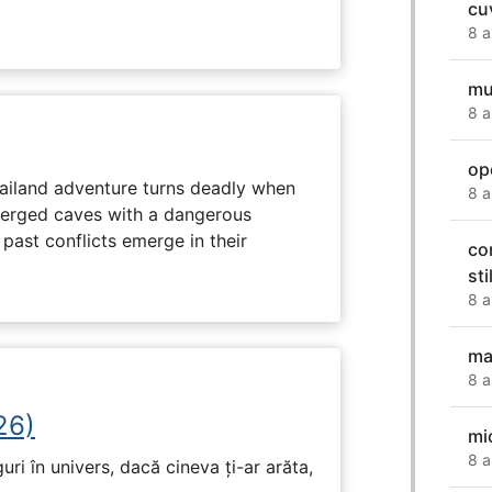
cu
8 a
mu
8 a
op
hailand adventure turns deadly when
8 a
erged caves with a dangerous
past conflicts emerge in their
co
sti
8 a
ma
8 a
26)
mi
8 a
ri în univers, dacă cineva ți-ar arăta,