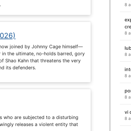
.
8 a
ex
cr
8 a
2026)
now joined by Johnny Cage himself—
Iu
 in the ultimate, no-holds barred, gory
8 a
 of Shao Kahn that threatens the very
nd its defenders.
in
8 a
po
8 a
vi
s who are subjected to a disturbing
8 a
ingly releases a violent entity that