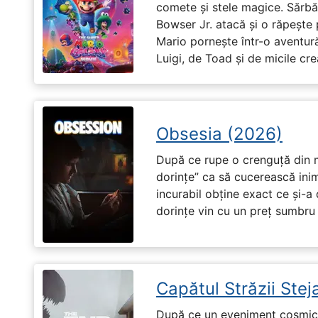
comete și stele magice. Sărbă
Bowser Jr. atacă și o răpește 
Mario pornește într-o aventură
Luigi, de Toad și de micile cr
Obsesia (2026)
După ce rupe o crenguță din m
dorințe” ca să cucerească ini
incurabil obține exact ce și-a
dorințe vin cu un preț sumbru ș
Capătul Străzii Stej
După ce un eveniment cosmic 