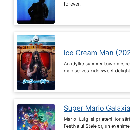
forever.
Ice Cream Man (20
An idyllic summer town desc
man serves kids sweet delights
Super Mario Galaxia
Mario, Luigi și prietenii lor să
Festivalul Stelelor, un evenim