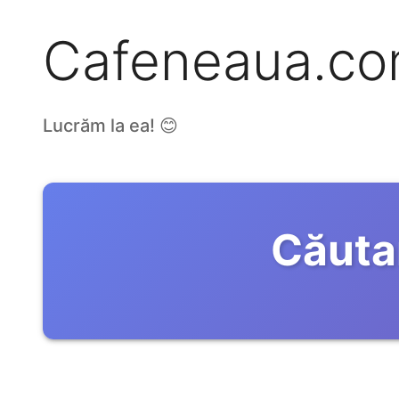
Cafeneaua.c
Lucrăm la ea! 😊
Căuta