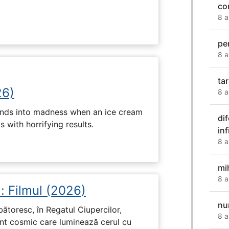
co
8 a
pe
8 a
ta
26)
8 a
ends into madness when an ice cream
dif
 with horrifying results.
inf
8 a
mi
8 a
: Filmul (2026)
nu
rbătoresc, în Regatul Ciupercilor,
8 a
ent cosmic care luminează cerul cu