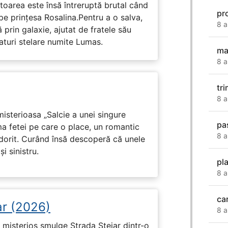
toarea este însă întreruptă brutal când
pr
pe prinţesa Rosalina.Pentru a o salva,
8 a
 prin galaxie, ajutat de fratele său
eaturi stelare numite Lumas.
ma
8 a
tri
8 a
isterioasa „Salcie a unei singure
pa
ma fetei pe care o place, un romantic
8 a
 dorit. Curând însă descoperă că unele
i sinistru.
pl
8 a
ca
ar (2026)
8 a
misterios smulge Strada Stejar dintr-o