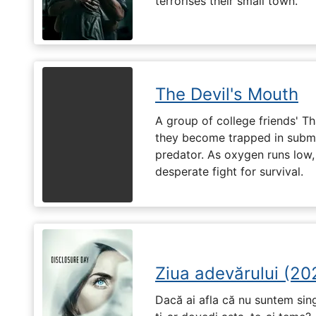
terrorises their small town.
The Devil's Mouth
A group of college friends' T
they become trapped in subm
predator. As oxygen runs low, 
desperate fight for survival.
Ziua adevărului (20
Dacă ai afla că nu suntem singu