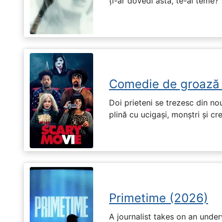
ți-ar dovedi asta, te-ai teme?
Comedie de groază
Doi prieteni se trezesc din no
plină cu ucigași, monștri și cr
Primetime (2026)
A journalist takes on an unde