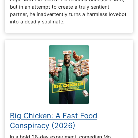
but in an attempt to create a truly sentient
partner, he inadvertently turns a harmless lovebot
into a deadly soulmate.
Big Chicken: A Fast Food
Conspiracy (2026)
In a bold 28-day experiment, comedian Mo