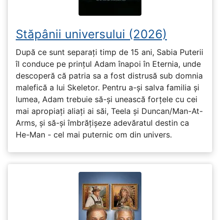
Stăpânii universului (2026)
După ce sunt separați timp de 15 ani, Sabia Puterii
îl conduce pe prințul Adam înapoi în Eternia, unde
descoperă că patria sa a fost distrusă sub domnia
malefică a lui Skeletor. Pentru a-și salva familia și
lumea, Adam trebuie să-și unească forțele cu cei
mai apropiați aliați ai săi, Teela și Duncan/Man-At-
Arms, și să-și îmbrățișeze adevăratul destin ca
He-Man - cel mai puternic om din univers.