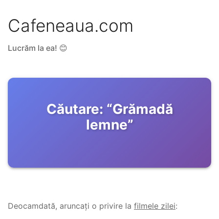
Cafeneaua.com
Lucrăm la ea! 😊
Căutare:
“
Grămadă
lemne
”
Deocamdată, aruncați o privire la
filmele zilei
: