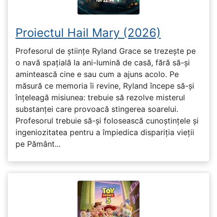
Proiectul Hail Mary (2026)
Profesorul de științe Ryland Grace se trezește pe
o navă spațială la ani-lumină de casă, fără să-și
amintească cine e sau cum a ajuns acolo. Pe
măsură ce memoria îi revine, Ryland începe să-și
înțeleagă misiunea: trebuie să rezolve misterul
substanței care provoacă stingerea soarelui.
Profesorul trebuie să-și folosească cunoștințele și
ingeniozitatea pentru a împiedica dispariția vieții
pe Pământ...