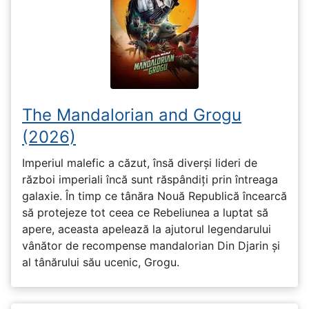
The Mandalorian and Grogu
(2026)
Imperiul malefic a căzut, însă diverși lideri de
război imperiali încă sunt răspândiți prin întreaga
galaxie. În timp ce tânăra Nouă Republică încearcă
să protejeze tot ceea ce Rebeliunea a luptat să
apere, aceasta apelează la ajutorul legendarului
vânător de recompense mandalorian Din Djarin și
al tânărului său ucenic, Grogu.