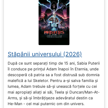
Stăpânii universului (2026)
După ce sunt separați timp de 15 ani, Sabia Puterii
îl conduce pe prințul Adam înapoi în Eternia, unde
descoperă că patria sa a fost distrusă sub domnia
malefică a lui Skeletor. Pentru a-și salva familia și
lumea, Adam trebuie să-și unească forțele cu cei
mai apropiați aliați ai săi, Teela și Duncan/Man-At-
Arms, și să-și îmbrățișeze adevăratul destin ca
He-Man - cel mai puternic om din univers.