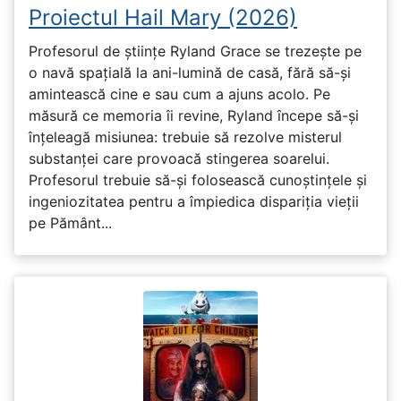
Proiectul Hail Mary (2026)
Profesorul de științe Ryland Grace se trezește pe
o navă spațială la ani-lumină de casă, fără să-și
amintească cine e sau cum a ajuns acolo. Pe
măsură ce memoria îi revine, Ryland începe să-și
înțeleagă misiunea: trebuie să rezolve misterul
substanței care provoacă stingerea soarelui.
Profesorul trebuie să-și folosească cunoștințele și
ingeniozitatea pentru a împiedica dispariția vieții
pe Pământ...