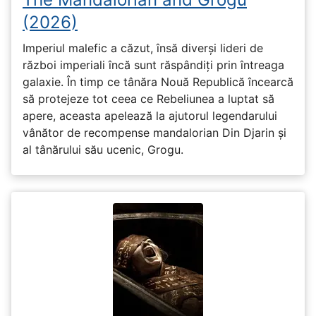
(2026)
Imperiul malefic a căzut, însă diverși lideri de
război imperiali încă sunt răspândiți prin întreaga
galaxie. În timp ce tânăra Nouă Republică încearcă
să protejeze tot ceea ce Rebeliunea a luptat să
apere, aceasta apelează la ajutorul legendarului
vânător de recompense mandalorian Din Djarin și
al tânărului său ucenic, Grogu.