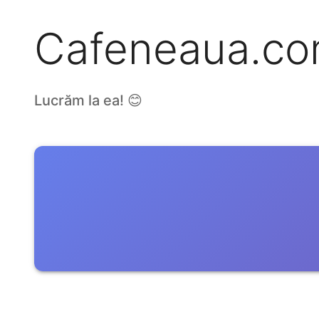
Cafeneaua.c
Lucrăm la ea! 😊