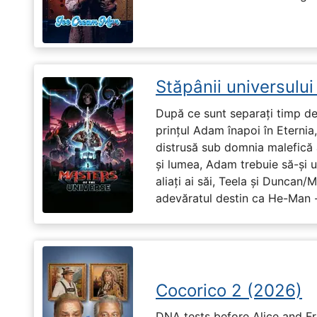
Stăpânii universulu
După ce sunt separați timp de 
prințul Adam înapoi în Eternia
distrusă sub domnia malefică a
și lumea, Adam trebuie să-și u
aliați ai săi, Teela și Duncan/
adevăratul destin ca He-Man -
Cocorico 2 (2026)
DNA tests before Alice and Fr