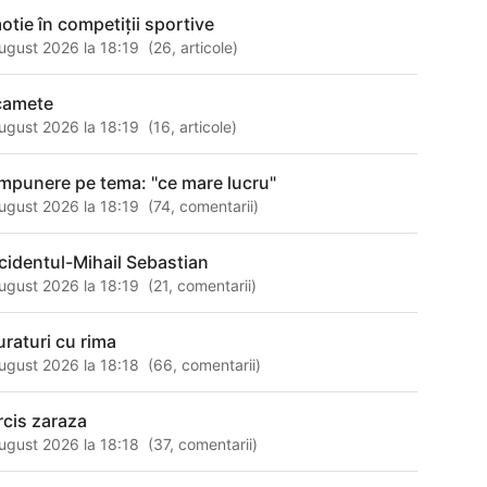
otie în competiții sportive
ugust 2026 la 18:19
(
26
,
articole
)
camete
ugust 2026 la 18:19
(
16
,
articole
)
mpunere pe tema: "ce mare lucru"
ugust 2026 la 18:19
(
74
,
comentarii
)
cidentul-Mihail Sebastian
ugust 2026 la 18:19
(
21
,
comentarii
)
uraturi cu rima
ugust 2026 la 18:18
(
66
,
comentarii
)
rcis zaraza
ugust 2026 la 18:18
(
37
,
comentarii
)