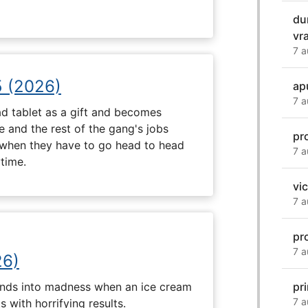
du
vr
7 a
5 (2026)
ap
7 a
d tablet as a gift and becomes
 and the rest of the gang's jobs
pro
when they have to go head to head
7 a
ytime.
vi
7 a
pr
7 a
26)
ends into madness when an ice cream
pr
7 a
 with horrifying results.