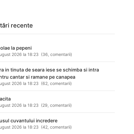
tări recente
colae la pepeni
ugust 2026 la 18:23
(
36
,
comentarii
)
tra in tinuta de seara iese se schimba si intra
ntru cantar si ramane pe canapea
ugust 2026 la 18:23
(
62
,
comentarii
)
tacita
ugust 2026 la 18:23
(
29
,
comentarii
)
usul cuvantului incredere
ugust 2026 la 18:23
(
42
,
comentarii
)