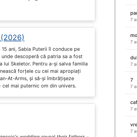
pa
7 a
mo
i (2026)
7 a
15 ani, Sabia Puterii îl conduce pe
, unde descoperă că patria sa a fost
du
 lui Skeletor. Pentru a-și salva familia
7 a
nească forțele cu cei mai apropiați
Man-At-Arms, și să-și îmbrățișeze
7
 cel mai puternic om din univers.
7 a
ca
7 a
vr
7 a
ançois's wedding reveal their fathers -