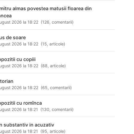
mitru almas povestea matusii floarea din
ancea
ugust 2026 la 18:22
(
126
,
comentarii
)
us de soare
ugust 2026 la 18:22
(
15
,
articole
)
pozitii cu copiii
ugust 2026 la 18:22
(
88
,
articole
)
ctorian
ugust 2026 la 18:22
(
65
,
comentarii
)
opozitii cu romînca
ugust 2026 la 18:21
(
130
,
comentarii
)
in substantiv in acuzativ
ugust 2026 la 18:21
(
95
,
articole
)