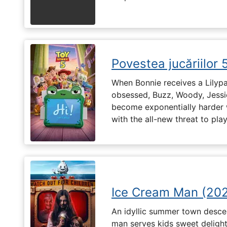
Povestea jucăriilor 
When Bonnie receives a Lilypa
obsessed, Buzz, Woody, Jessie
become exponentially harder 
with the all-new threat to pla
Ice Cream Man (20
An idyllic summer town desc
man serves kids sweet delights