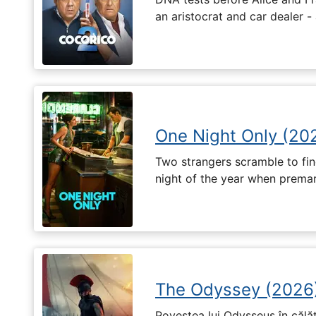
an aristocrat and car dealer -
One Night Only (20
Two strangers scramble to fi
night of the year when premari
The Odyssey (2026
Povestea lui Odysseus în călă