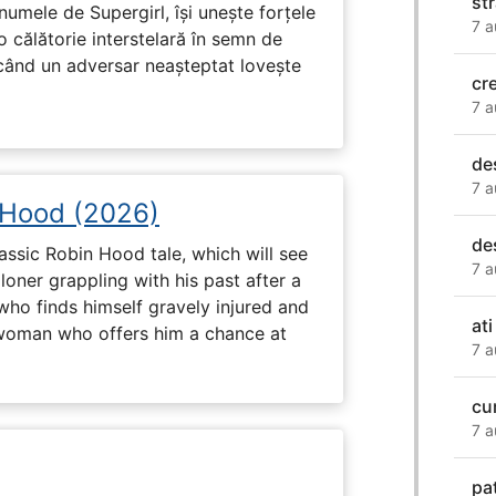
str
numele de Supergirl, își unește forțele
7 a
o călătorie interstelară în semn de
 când un adversar neașteptat lovește
cr
7 a
de
7 a
 Hood (2026)
de
assic Robin Hood tale, which will see
7 a
loner grappling with his past after a
who finds himself gravely injured and
ati
 woman who offers him a chance at
7 a
cu
7 a
pa