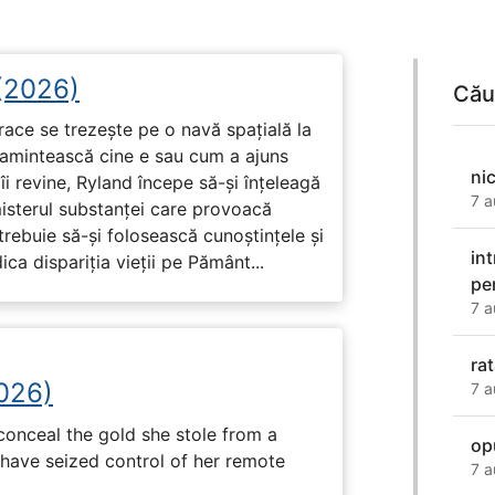
 (2026)
Cău
race se trezește pe o navă spațială la
i amintească cine e sau cum a ajuns
ni
i revine, Ryland începe să-și înțeleagă
7 a
misterul substanței care provoacă
trebuie să-și folosească cunoștințele și
in
ca dispariția vieții pe Pământ...
pe
7 a
ra
2026)
7 a
onceal the gold she stole from a
op
have seized control of her remote
7 a