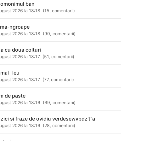
 omonimul ban
ugust 2026 la 18:18
(
15
,
comentarii
)
 ma-ngroape
ugust 2026 la 18:18
(
90
,
comentarii
)
na cu doua colturi
ugust 2026 la 18:17
(
51
,
comentarii
)
imal -leu
ugust 2026 la 18:17
(
77
,
comentarii
)
m de paste
ugust 2026 la 18:16
(
69
,
comentarii
)
zici si fraze de ovidiu verdesewvpdz't"a
ugust 2026 la 18:16
(
28
,
comentarii
)