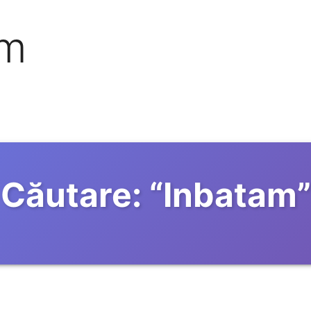
om
Căutare:
“
Inbatam
”