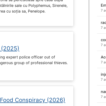
Em
tâlnirile sale cu Polyphemus, Sirenele,
7 a
irea cu soția sa, Penelope.
ra
7 a
co
7 a
 (2025)
ng expert police officer out of
Ac
7 a
ngerous group of professional thieves.
inj
7 a
na
7 a
 Food Conspiracy (2026)