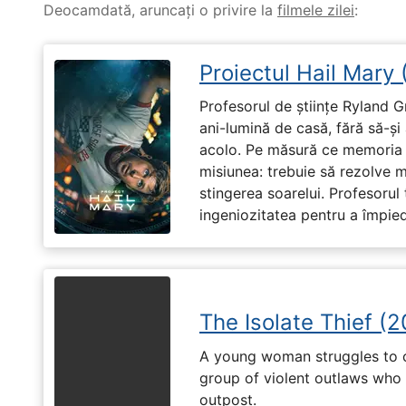
Deocamdată, aruncați o privire la
filmele zilei
:
Proiectul Hail Mary
Profesorul de științe Ryland G
ani-lumină de casă, fără să-ș
acolo. Pe măsură ce memoria î
misiunea: trebuie să rezolve 
stingerea soarelui. Profesorul 
ingeniozitatea pentru a împiedi
The Isolate Thief (
A young woman struggles to c
group of violent outlaws who 
outpost.