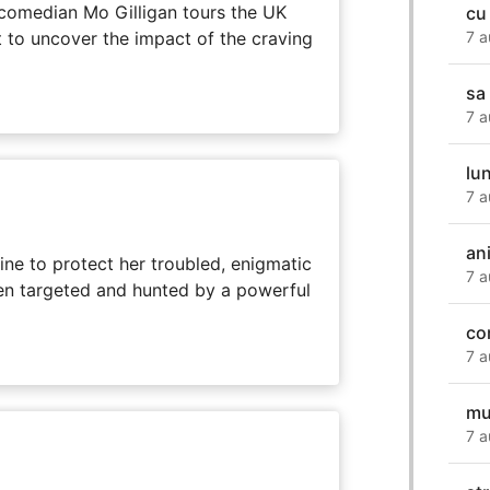
 comedian Mo Gilligan tours the UK
cu
t to uncover the impact of the craving
7 a
sa
7 a
lu
7 a
an
ine to protect her troubled, enigmatic
7 a
en targeted and hunted by a powerful
co
7 a
mu
7 a