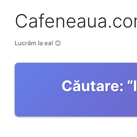
Cafeneaua.c
Lucrăm la ea! 😊
Căutare:
“