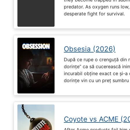
predator. As oxygen runs low, 
desperate fight for survival.
Obsesia (2026)
După ce rupe o crenguță din m
dorințe” ca să cucerească ini
incurabil obține exact ce și-a
dorințe vin cu un preț sumbru ș
Coyote vs ACME (2
After Acme products fail him