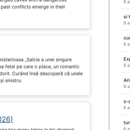
6 a
past conflicts emerge in their
si 
6 a
cu
6 a
Ex
isterioasa „Salcie a unei singure
6 a
ma fetei pe care o place, un romantic
 dorit. Curând însă descoperă că unele
Ar
i sinistru.
6 a
s-
6 a
026)
tur
6 a
 one too many times in his dogged