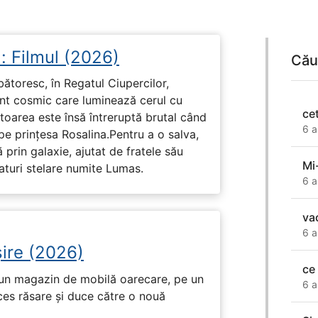
: Filmul (2026)
Cău
rbătoresc, în Regatul Ciupercilor,
ent cosmic care luminează cerul cu
ce
toarea este însă întreruptă brutal când
6 a
pe prinţesa Rosalina.Pentru a o salva,
 prin galaxie, ajutat de fratele său
Mi
eaturi stelare numite Lumas.
6 a
va
6 a
ire (2026)
ce
r-un magazin de mobilă oarecare, pe un
6 a
ces răsare și duce către o nouă