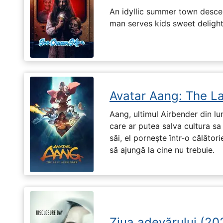
An idyllic summer town desc
man serves kids sweet delights
Avatar Aang: The L
Aang, ultimul Airbender din l
care ar putea salva cultura sa 
săi, el pornește într-o călători
să ajungă la cine nu trebuie.
Ziua adevărului (20