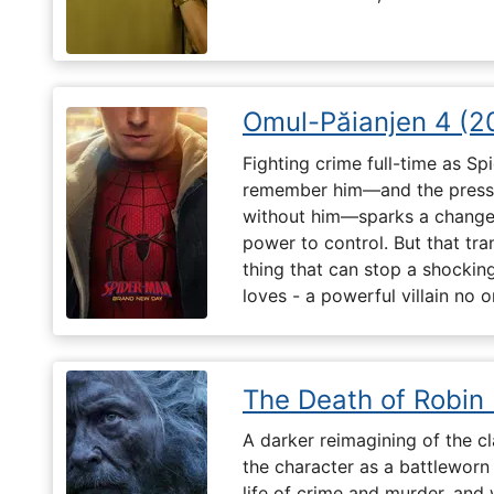
Omul-Păianjen 4 (2
Fighting crime full-time as Sp
remember him—and the pressur
without him—sparks a change 
power to control. But that tr
thing that can stop a shockin
loves - a powerful villain no 
The Death of Robin
A darker reimagining of the cl
the character as a battleworn 
life of crime and murder, and 