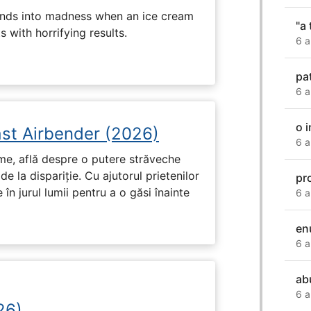
ends into madness when an ice cream
"a 
 with horrifying results.
6 a
pat
6 a
o 
ast Airbender (2026)
6 a
ume, află despre o putere străveche
de la dispariție. Cu ajutorul prietenilor
pr
e în jurul lumii pentru a o găsi înainte
6 a
en
6 a
abu
6 a
26)