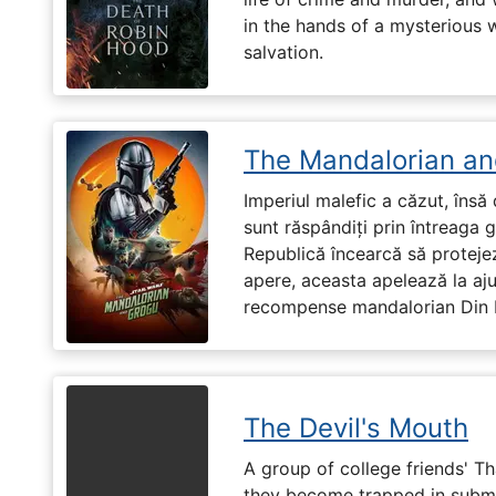
in the hands of a mysterious
salvation.
The Mandalorian an
Imperiul malefic a căzut, însă 
sunt răspândiți prin întreaga 
Republică încearcă să proteje
apere, aceasta apelează la aju
recompense mandalorian Din Dj
The Devil's Mouth
A group of college friends' T
they become trapped in subm