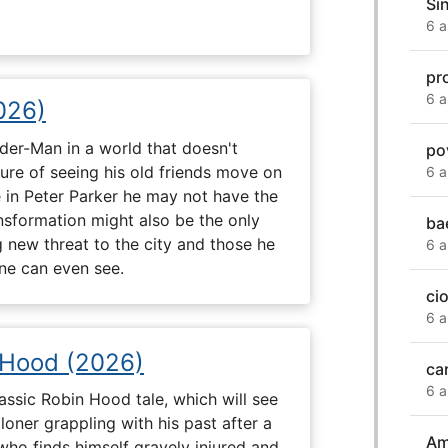
Si
6 a
pr
6 a
026)
ider-Man in a world that doesn't
po
e of seeing his old friends move on
6 a
in Peter Parker he may not have the
ansformation might also be the only
ba
g new threat to the city and those he
6 a
one can even see.
ci
6 a
 Hood (2026)
ca
6 a
assic Robin Hood tale, which will see
loner grappling with his past after a
Ami
who finds himself gravely injured and