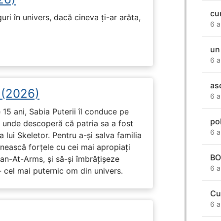
cu
ri în univers, dacă cineva ți-ar arăta,
6 a
un
6 a
as
i (2026)
6 a
15 ani, Sabia Puterii îl conduce pe
po
, unde descoperă că patria sa a fost
6 a
 lui Skeletor. Pentru a-și salva familia
nească forțele cu cei mai apropiați
BO
Man-At-Arms, și să-și îmbrățișeze
6 a
 cel mai puternic om din univers.
Cu
6 a