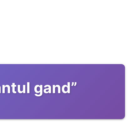
antul gand
”