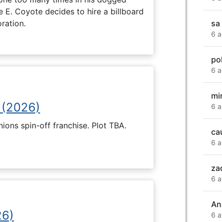
e E. Coyote decides to hire a billboard
ration.
sa
6 a
po
6 a
mi
 (2026)
6 a
nions spin-off franchise. Plot TBA.
ca
6 a
za
6 a
An
26)
6 a