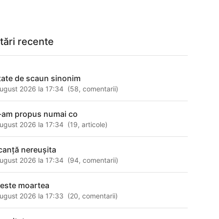
tări recente
tate de scaun sinonim
ugust 2026 la 17:34
(
58
,
comentarii
)
-am propus numai co
ugust 2026 la 17:34
(
19
,
articole
)
canță nereușita
ugust 2026 la 17:34
(
94
,
comentarii
)
 este moartea
ugust 2026 la 17:33
(
20
,
comentarii
)