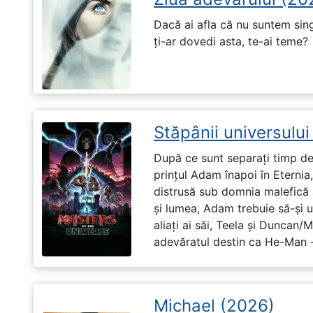
Dacă ai afla că nu suntem singu
ți-ar dovedi asta, te-ai teme?
Stăpânii universulu
După ce sunt separați timp de 
prințul Adam înapoi în Eternia
distrusă sub domnia malefică a
și lumea, Adam trebuie să-și u
aliați ai săi, Teela și Duncan/
adevăratul destin ca He-Man -
Michael (2026)