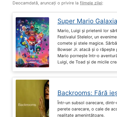
Deocamdată, aruncați o privire la
filmele zilei
:
Super Mario Galaxia
Mario, Luigi și prietenii lor să
Festivalul Stelelor, un evenim
comete și stele magice. Sărbă
Bowser Jr. atacă și o răpește 
Mario pornește într-o aventură
Luigi, de Toad și de micile cr
Backrooms: Fără ieș
Într-un subsol oarecare, dint
perete oarecare, o cale de ac
realitate amenințătoare.