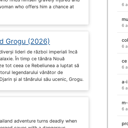
6 a
 woman who offers him a chance at
mu
6 a
d Grogu (2026)
co
6 a
diverși lideri de război imperiali încă
galaxie. În timp ce tânăra Nouă
ce
ze tot ceea ce Rebeliunea a luptat să
6 a
torul legendarului vânător de
arin și al tânărului său ucenic, Grogu.
a-i
6 a
m-
6 a
hailand adventure turns deadly when
pr
erged caves with a dangerous