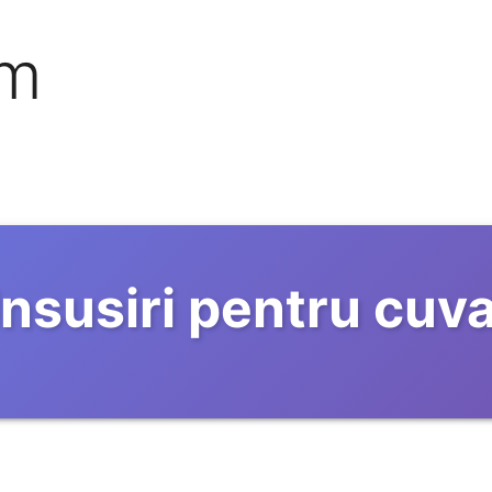
om
Insusiri pentru cuv