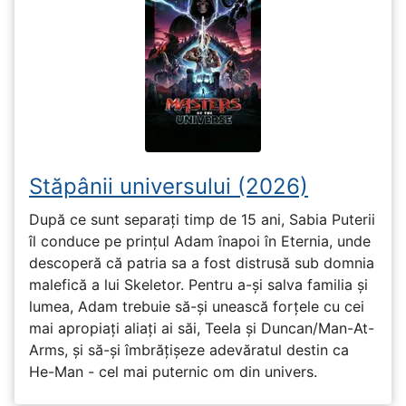
Stăpânii universului (2026)
După ce sunt separați timp de 15 ani, Sabia Puterii
îl conduce pe prințul Adam înapoi în Eternia, unde
descoperă că patria sa a fost distrusă sub domnia
malefică a lui Skeletor. Pentru a-și salva familia și
lumea, Adam trebuie să-și unească forțele cu cei
mai apropiați aliați ai săi, Teela și Duncan/Man-At-
Arms, și să-și îmbrățișeze adevăratul destin ca
He-Man - cel mai puternic om din univers.