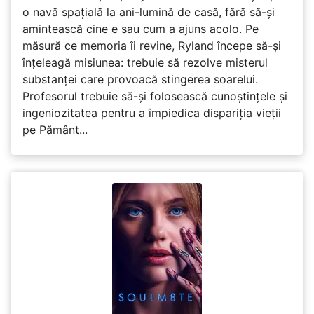
o navă spațială la ani-lumină de casă, fără să-și
amintească cine e sau cum a ajuns acolo. Pe
măsură ce memoria îi revine, Ryland începe să-și
înțeleagă misiunea: trebuie să rezolve misterul
substanței care provoacă stingerea soarelui.
Profesorul trebuie să-și folosească cunoștințele și
ingeniozitatea pentru a împiedica dispariția vieții
pe Pământ...