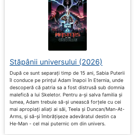
Stăpânii universului (2026)
După ce sunt separați timp de 15 ani, Sabia Puterii
îl conduce pe prințul Adam înapoi în Eternia, unde
descoperă că patria sa a fost distrusă sub domnia
malefică a lui Skeletor. Pentru a-și salva familia și
lumea, Adam trebuie să-și unească forțele cu cei
mai apropiați aliați ai săi, Teela și Duncan/Man-At-
Arms, și să-și îmbrățișeze adevăratul destin ca
He-Man - cel mai puternic om din univers.