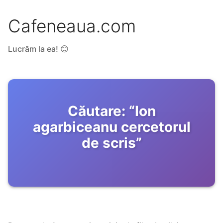
Cafeneaua.com
Lucrăm la ea! 😊
Căutare:
“
Ion
agarbiceanu cercetorul
de scris
”