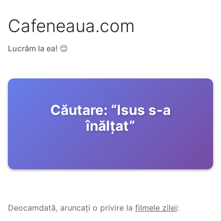
Cafeneaua.com
Lucrăm la ea! 😊
Căutare:
“
Isus s-a
înălțat
”
Deocamdată, aruncați o privire la
filmele zilei
: