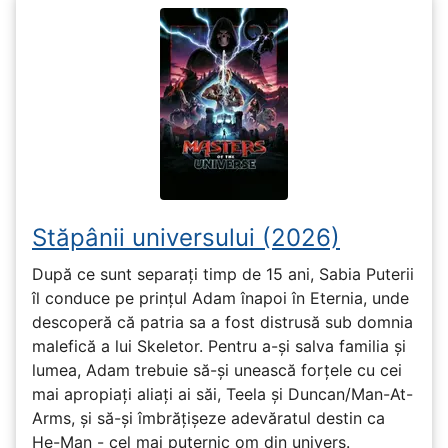
Stăpânii universului (2026)
După ce sunt separați timp de 15 ani, Sabia Puterii
îl conduce pe prințul Adam înapoi în Eternia, unde
descoperă că patria sa a fost distrusă sub domnia
malefică a lui Skeletor. Pentru a-și salva familia și
lumea, Adam trebuie să-și unească forțele cu cei
mai apropiați aliați ai săi, Teela și Duncan/Man-At-
Arms, și să-și îmbrățișeze adevăratul destin ca
He-Man - cel mai puternic om din univers.