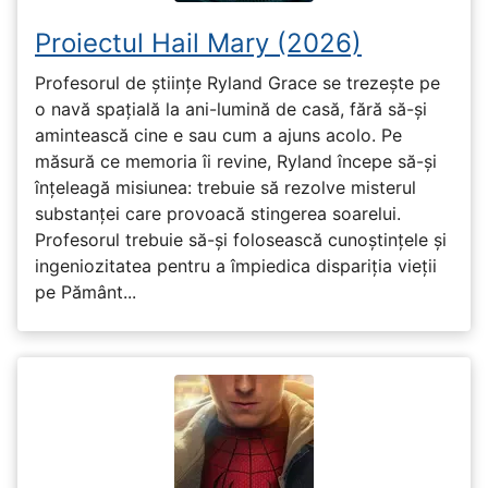
Proiectul Hail Mary (2026)
Profesorul de științe Ryland Grace se trezește pe
o navă spațială la ani-lumină de casă, fără să-și
amintească cine e sau cum a ajuns acolo. Pe
măsură ce memoria îi revine, Ryland începe să-și
înțeleagă misiunea: trebuie să rezolve misterul
substanței care provoacă stingerea soarelui.
Profesorul trebuie să-și folosească cunoștințele și
ingeniozitatea pentru a împiedica dispariția vieții
pe Pământ...