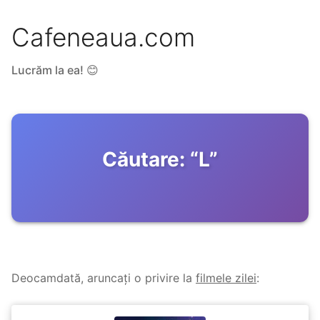
Cafeneaua.com
Lucrăm la ea! 😊
Căutare:
“
L
”
Deocamdată, aruncați o privire la
filmele zilei
: