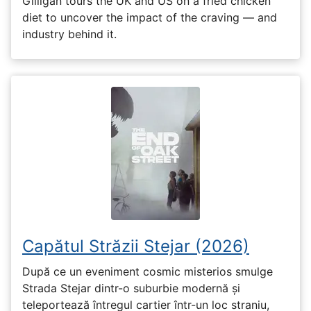
Gilligan tours the UK and US on a fried chicken
diet to uncover the impact of the craving — and
industry behind it.
Capătul Străzii Stejar (2026)
După ce un eveniment cosmic misterios smulge
Strada Stejar dintr-o suburbie modernă și
teleportează întregul cartier într-un loc straniu,