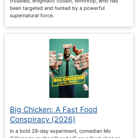
troubled, enigmatic cousin, Winthrop, who has
been targeted and hunted by a powerful
supernatural force.
Big Chicken: A Fast Food
Conspiracy (2026)
In a bold 28-day experiment, comedian Mo