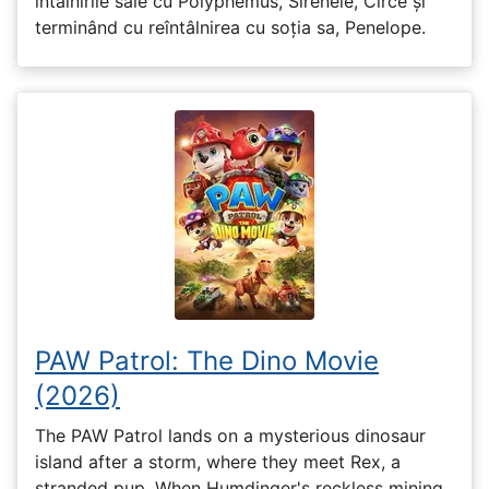
întâlnirile sale cu Polyphemus, Sirenele, Circe și
terminând cu reîntâlnirea cu soția sa, Penelope.
PAW Patrol: The Dino Movie
(2026)
The PAW Patrol lands on a mysterious dinosaur
island after a storm, where they meet Rex, a
stranded pup. When Humdinger's reckless mining