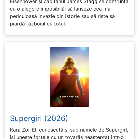
Eisenhower și căpitanul James Stagg se confruntă
cu o alegere imposibilă: să lanseze cea mai
periculoasă invazie din istorie sau să riște să
piardă războiul cu totul.
Supergirl (2026)
Kara Zor-El, cunoscută și sub numele de Supergirl,
își unește forțele cu un tovarăș neașteptat într-o