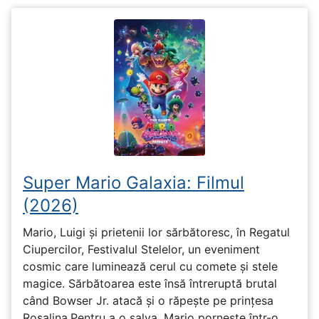
Super Mario Galaxia: Filmul
(2026)
Mario, Luigi și prietenii lor sărbătoresc, în Regatul
Ciupercilor, Festivalul Stelelor, un eveniment
cosmic care luminează cerul cu comete și stele
magice. Sărbătoarea este însă întreruptă brutal
când Bowser Jr. atacă și o răpește pe prinţesa
Rosalina.Pentru a o salva, Mario pornește într-o