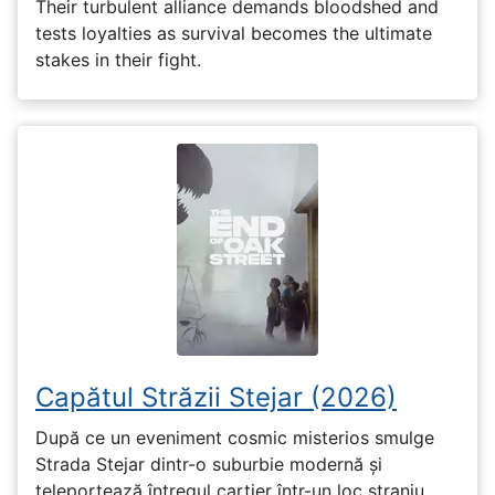
Their turbulent alliance demands bloodshed and
tests loyalties as survival becomes the ultimate
stakes in their fight.
Capătul Străzii Stejar (2026)
După ce un eveniment cosmic misterios smulge
Strada Stejar dintr-o suburbie modernă și
teleportează întregul cartier într-un loc straniu,