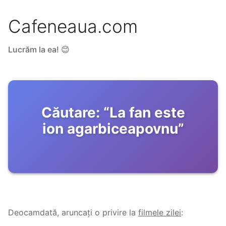
Cafeneaua.com
Lucrăm la ea! 😊
Căutare:
“
La fan este
ion agarbiceapovnu
”
Deocamdată, aruncați o privire la
filmele zilei
: