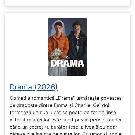
Drama (2026)
Comedia romantică „Drama” urmărește povestea
de dragoste dintre Emma și Charlie. Cei doi
formează un cuplu cât se poate de fericit, însă
viitorul relației lor este subit pus în pericol atunci
când un secret tulburător iese la iveală cu doar
câteva zile înainte de nunta lor. Cu umor și ironie,