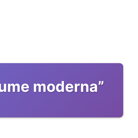
 lume moderna
”