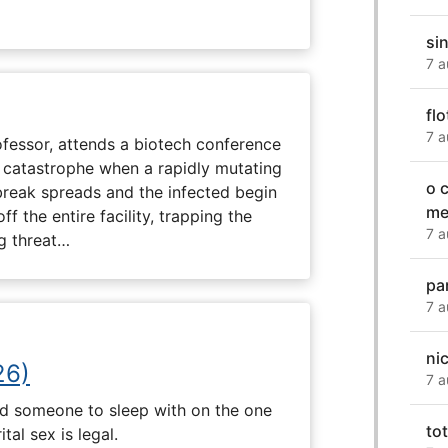
si
7 a
flo
7 a
fessor, attends a biotech conference
to catastrophe when a rapidly mutating
o 
tbreak spreads and the infected begin
me
ff the entire facility, trapping the
7 a
g threat…
pa
7 a
ni
26)
7 a
nd someone to sleep with on the one
to
tal sex is legal.