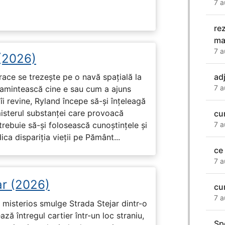
7 a
re
ma
7 a
 (2026)
ad
race se trezește pe o navă spațială la
7 a
i amintească cine e sau cum a ajuns
i revine, Ryland începe să-și înțeleagă
misterul substanței care provoacă
cu
7 a
trebuie să-și folosească cunoștințele și
ca dispariția vieții pe Pământ...
ce 
7 a
ar (2026)
cu
7 a
misterios smulge Strada Stejar dintr-o
ză întregul cartier într-un loc straniu,
Sp