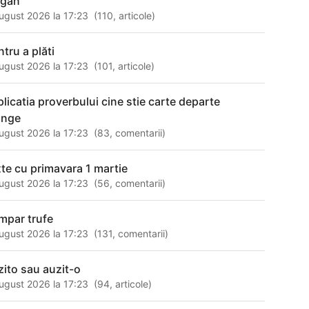
agan
ugust 2026 la 17:23
(
110
,
articole
)
ntru a plăti
ugust 2026 la 17:23
(
101
,
articole
)
plicatia proverbului cine stie carte departe
unge
ugust 2026 la 17:23
(
83
,
comentarii
)
xte cu primavara 1 martie
ugust 2026 la 17:23
(
56
,
comentarii
)
mpar trufe
ugust 2026 la 17:23
(
131
,
comentarii
)
zito sau auzit-o
ugust 2026 la 17:23
(
94
,
articole
)