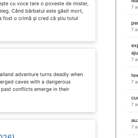
le
tește cu voce tare o poveste de mister,
7 a
eleg. Când bărbatul este găsit mort,
 fost o crimă și cred că știu totul
pe
7 a
ex
aj
7 a
hailand adventure turns deadly when
te
erged caves with a dangerous
7 a
past conflicts emerge in their
cu
7 a
au
7 a
2026)