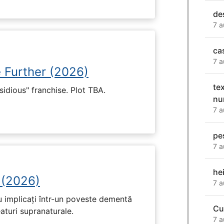
de
7 a
ca
7 a
e Further (2026)
te
nsidious" franchise. Plot TBA.
nu
7 a
pe
7 a
hei
 (2026)
7 a
u implicați într-un poveste dementă
Cu
eaturi supranaturale.
7 a