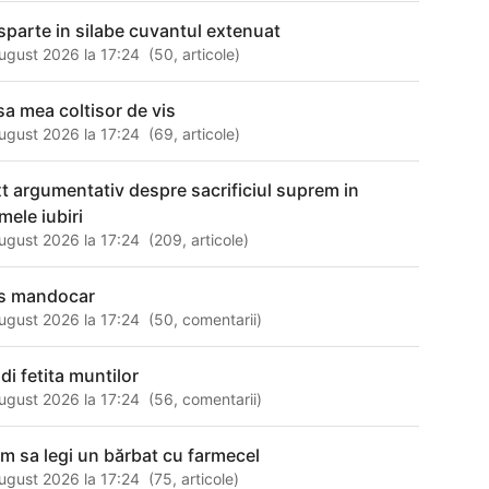
sparte in silabe cuvantul extenuat
ugust 2026 la 17:24
(
50
,
articole
)
sa mea coltisor de vis
ugust 2026 la 17:24
(
69
,
articole
)
xt argumentativ despre sacrificiul suprem in
mele iubiri
ugust 2026 la 17:24
(
209
,
articole
)
s mandocar
ugust 2026 la 17:24
(
50
,
comentarii
)
di fetita muntilor
ugust 2026 la 17:24
(
56
,
comentarii
)
m sa legi un bărbat cu farmecel
ugust 2026 la 17:24
(
75
,
articole
)