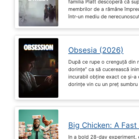
familia Platt descoperă că su
membrilor de a rămâne împreu
într-un mediu de nerecunoscut
Obsesia (2026)
După ce rupe o crenguță din m
dorințe” ca să cucerească ini
incurabil obține exact ce și-a
dorințe vin cu un preț sumbru ș
Big Chicken: A Fast
In a bold 28-day experiment,