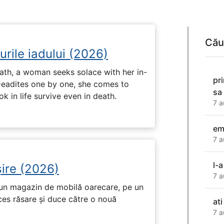
Cău
urile iadului (2026)
ath, a woman seeks solace with her in-
pr
Deadites one by one, she comes to
sa
k in life survive even in death.
7 a
em
7 a
l-a
ire (2026)
7 a
r-un magazin de mobilă oarecare, pe un
ces răsare și duce către o nouă
at
7 a