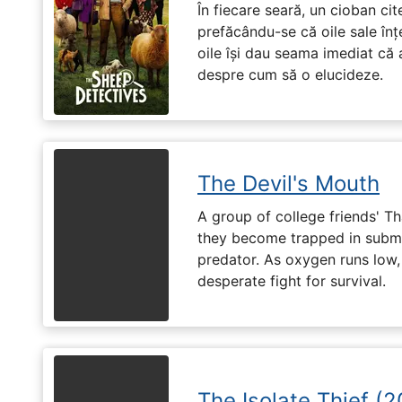
În fiecare seară, un cioban ci
prefăcându-se că oile sale înț
oile își dau seama imediat că a
despre cum să o elucideze.
The Devil's Mouth
A group of college friends' T
they become trapped in subm
predator. As oxygen runs low, 
desperate fight for survival.
The Isolate Thief (