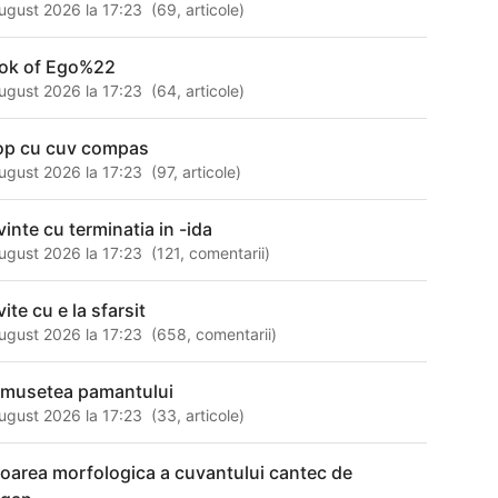
ugust 2026 la 17:23
(
69
,
articole
)
ok of Ego%22
ugust 2026 la 17:23
(
64
,
articole
)
op cu cuv compas
ugust 2026 la 17:23
(
97
,
articole
)
vinte cu terminatia in -ida
ugust 2026 la 17:23
(
121
,
comentarii
)
ite cu e la sfarsit
ugust 2026 la 17:23
(
658
,
comentarii
)
umusetea pamantului
ugust 2026 la 17:23
(
33
,
articole
)
loarea morfologica a cuvantului cantec de