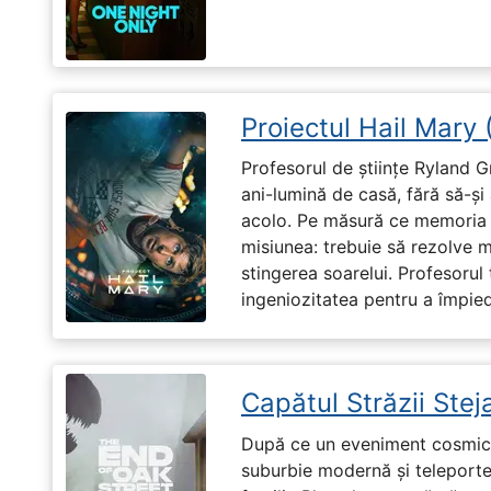
Proiectul Hail Mary
Profesorul de științe Ryland G
ani-lumină de casă, fără să-ș
acolo. Pe măsură ce memoria î
misiunea: trebuie să rezolve 
stingerea soarelui. Profesorul 
ingeniozitatea pentru a împiedi
Capătul Străzii Stej
După ce un eveniment cosmic 
suburbie modernă și teleportea