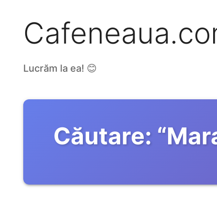
Cafeneaua.c
Lucrăm la ea! 😊
Căutare:
“
Mara