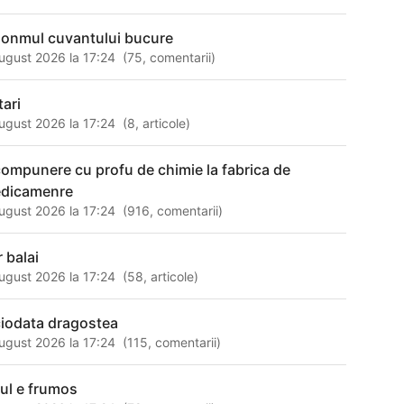
nonmul cuvantului bucure
ugust 2026 la 17:24
(
75
,
comentarii
)
tari
ugust 2026 la 17:24
(
8
,
articole
)
compunere cu profu de chimie la fabrica de
dicamenre
ugust 2026 la 17:24
(
916
,
comentarii
)
r balai
ugust 2026 la 17:24
(
58
,
articole
)
ciodata dragostea
ugust 2026 la 17:24
(
115
,
comentarii
)
tul e frumos