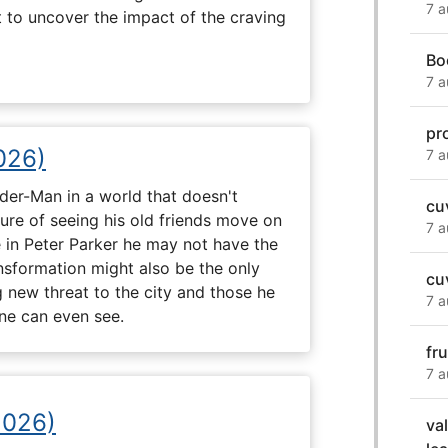
7 a
t to uncover the impact of the craving
Bo
7 a
pr
026)
7 a
ider-Man in a world that doesn't
cu
e of seeing his old friends move on
7 a
in Peter Parker he may not have the
ansformation might also be the only
cuv
g new threat to the city and those he
7 a
one can even see.
fr
7 a
2026)
va