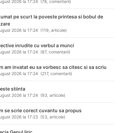
ugust 2026 la 17:24
(
78
,
comentarii
)
zumat pe scurt la poveste printesa si bobul de
zare
ugust 2026 la 17:24
(
119
,
articole
)
jective inrudite cu verbul a munci
ugust 2026 la 17:24
(
87
,
comentarii
)
m am invatat eu sa vorbesc sa citesc si sa scriu
ugust 2026 la 17:24
(
217
,
comentarii
)
este stiinta
ugust 2026 la 17:24
(
93
,
articole
)
m se scrie corect cuvantu sa propus
ugust 2026 la 17:23
(
53
,
articole
)
ecia Genul liric