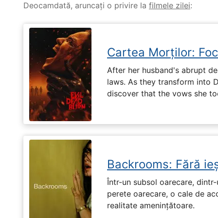
Deocamdată, aruncați o privire la
filmele zilei
:
Cartea Morților: Foc
After her husband's abrupt de
laws. As they transform into 
discover that the vows she too
Backrooms: Fără ieș
Într-un subsol oarecare, dint
perete oarecare, o cale de ac
realitate amenințătoare.