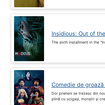
Insidious: Out of th
The sixth installment in the "I
Comedie de groază
Doi prieteni se trezesc din no
plină cu ucigași, monștri și cr