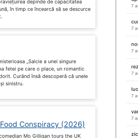
praviețuirea depinde de capacitatea
7 a
nă, în timp ce încearcă să se descurce
.
cu
7 a
no
7 a
isterioasa „Salcie a unei singure
re
ma fetei pe care o place, un romantic
7 a
 dorit. Curând însă descoperă că unele
i sinistru.
lu
7 a
va
7 a
 Food Conspiracy (2026)
zi
 comedian Mo Gilligan tours the UK