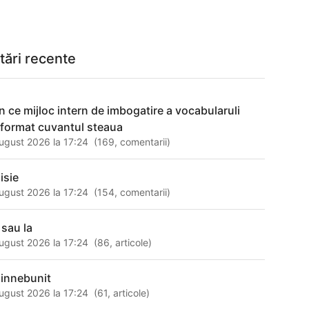
tări recente
in ce mijloc intern de imbogatire a vocabularuli
 format cuvantul steaua
ugust 2026 la 17:24
(
169
,
comentarii
)
isie
ugust 2026 la 17:24
(
154
,
comentarii
)
 sau la
ugust 2026 la 17:24
(
86
,
articole
)
i innebunit
ugust 2026 la 17:24
(
61
,
articole
)