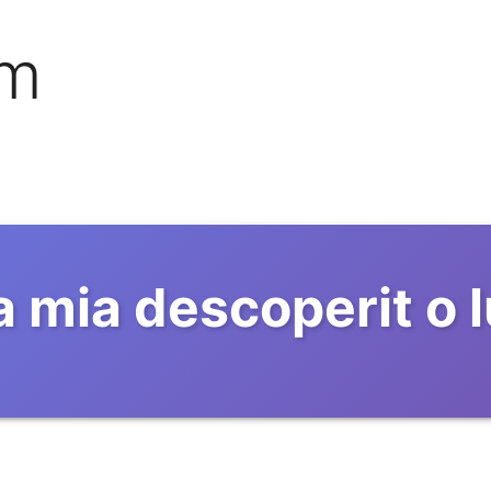
om
 mia descoperit o