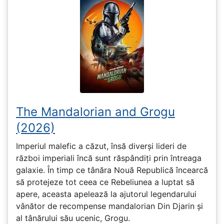
The Mandalorian and Grogu
(2026)
Imperiul malefic a căzut, însă diverși lideri de
război imperiali încă sunt răspândiți prin întreaga
galaxie. În timp ce tânăra Nouă Republică încearcă
să protejeze tot ceea ce Rebeliunea a luptat să
apere, aceasta apelează la ajutorul legendarului
vânător de recompense mandalorian Din Djarin și
al tânărului său ucenic, Grogu.