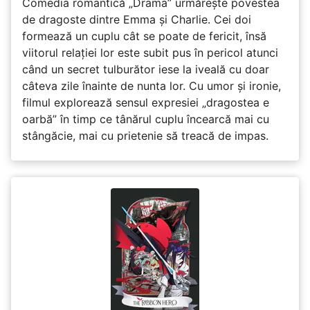
Comedia romantică „Drama” urmărește povestea
de dragoste dintre Emma și Charlie. Cei doi
formează un cuplu cât se poate de fericit, însă
viitorul relației lor este subit pus în pericol atunci
când un secret tulburător iese la iveală cu doar
câteva zile înainte de nunta lor. Cu umor și ironie,
filmul explorează sensul expresiei „dragostea e
oarbă” în timp ce tânărul cuplu încearcă mai cu
stângăcie, mai cu prietenie să treacă de impas.