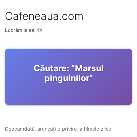
Cafeneaua.com
Lucrăm la ea! 😊
Căutare:
“
Marsul
pinguinilor
”
Deocamdată, aruncați o privire la
filmele zilei
: