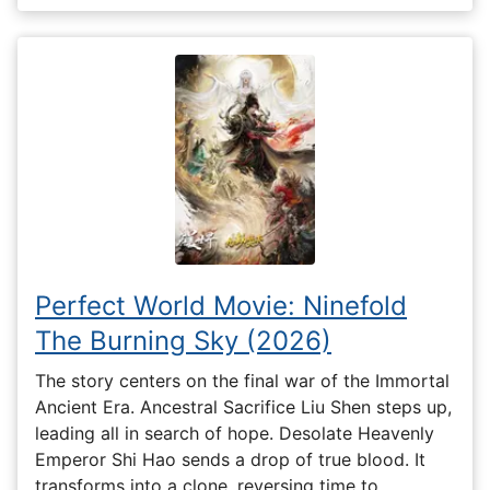
Perfect World Movie: Ninefold
The Burning Sky (2026)
The story centers on the final war of the Immortal
Ancient Era. Ancestral Sacrifice Liu Shen steps up,
leading all in search of hope. Desolate Heavenly
Emperor Shi Hao sends a drop of true blood. It
transforms into a clone, reversing time to