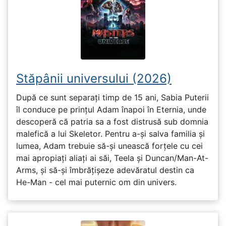
Stăpânii universului (2026)
După ce sunt separați timp de 15 ani, Sabia Puterii
îl conduce pe prințul Adam înapoi în Eternia, unde
descoperă că patria sa a fost distrusă sub domnia
malefică a lui Skeletor. Pentru a-și salva familia și
lumea, Adam trebuie să-și unească forțele cu cei
mai apropiați aliați ai săi, Teela și Duncan/Man-At-
Arms, și să-și îmbrățișeze adevăratul destin ca
He-Man - cel mai puternic om din univers.