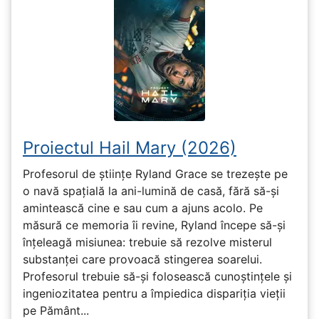
Proiectul Hail Mary (2026)
Profesorul de științe Ryland Grace se trezește pe
o navă spațială la ani-lumină de casă, fără să-și
amintească cine e sau cum a ajuns acolo. Pe
măsură ce memoria îi revine, Ryland începe să-și
înțeleagă misiunea: trebuie să rezolve misterul
substanței care provoacă stingerea soarelui.
Profesorul trebuie să-și folosească cunoștințele și
ingeniozitatea pentru a împiedica dispariția vieții
pe Pământ...