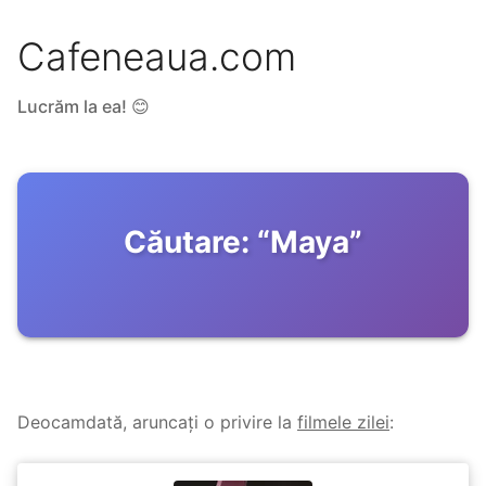
Cafeneaua.com
Lucrăm la ea! 😊
Căutare:
“
Maya
”
Deocamdată, aruncați o privire la
filmele zilei
: