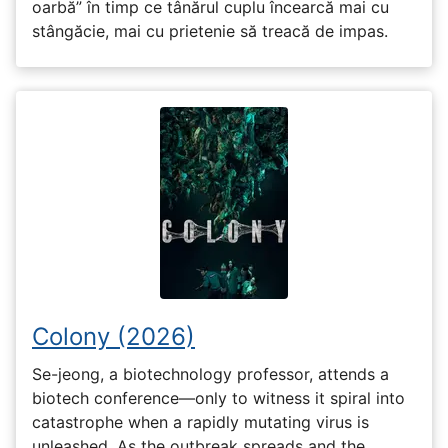
oarbă” în timp ce tânărul cuplu încearcă mai cu
stângăcie, mai cu prietenie să treacă de impas.
Colony (2026)
Se-jeong, a biotechnology professor, attends a
biotech conference—only to witness it spiral into
catastrophe when a rapidly mutating virus is
unleashed. As the outbreak spreads and the