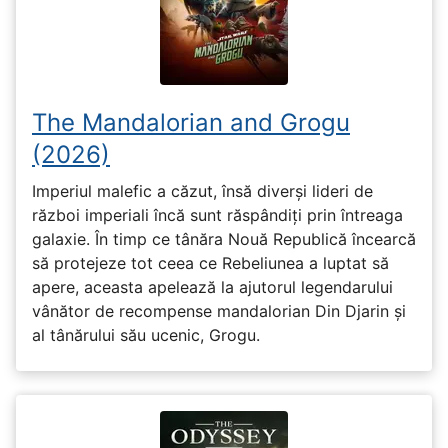
The Mandalorian and Grogu
(2026)
Imperiul malefic a căzut, însă diverși lideri de
război imperiali încă sunt răspândiți prin întreaga
galaxie. În timp ce tânăra Nouă Republică încearcă
să protejeze tot ceea ce Rebeliunea a luptat să
apere, aceasta apelează la ajutorul legendarului
vânător de recompense mandalorian Din Djarin și
al tânărului său ucenic, Grogu.