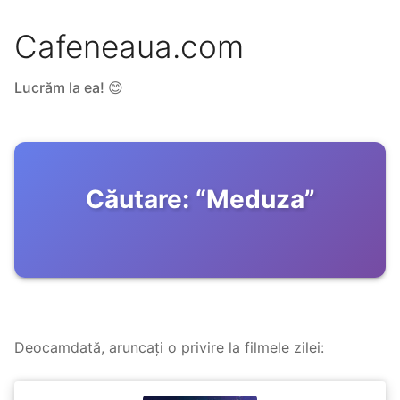
Cafeneaua.com
Lucrăm la ea! 😊
Căutare:
“
Meduza
”
Deocamdată, aruncați o privire la
filmele zilei
: