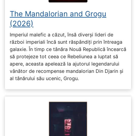
The Mandalorian and Grogu
(2026)
Imperiul malefic a căzut, însă diverși lideri de
război imperiali încă sunt răspândiți prin întreaga
galaxie. În timp ce tânăra Nouă Republică încearcă
să protejeze tot ceea ce Rebeliunea a luptat să
apere, aceasta apelează la ajutorul legendarului
vânător de recompense mandalorian Din Djarin și
al tânărului său ucenic, Grogu.