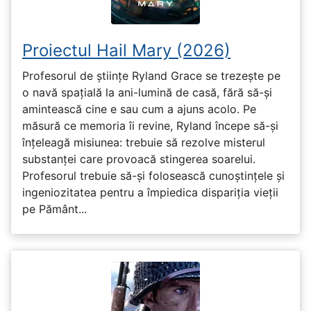
Proiectul Hail Mary (2026)
Profesorul de științe Ryland Grace se trezește pe
o navă spațială la ani-lumină de casă, fără să-și
amintească cine e sau cum a ajuns acolo. Pe
măsură ce memoria îi revine, Ryland începe să-și
înțeleagă misiunea: trebuie să rezolve misterul
substanței care provoacă stingerea soarelui.
Profesorul trebuie să-și folosească cunoștințele și
ingeniozitatea pentru a împiedica dispariția vieții
pe Pământ...