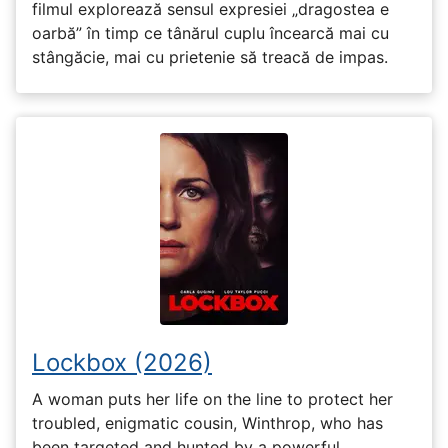
filmul explorează sensul expresiei „dragostea e
oarbă” în timp ce tânărul cuplu încearcă mai cu
stângăcie, mai cu prietenie să treacă de impas.
Lockbox (2026)
A woman puts her life on the line to protect her
troubled, enigmatic cousin, Winthrop, who has
been targeted and hunted by a powerful