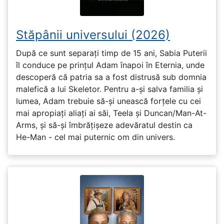
Stăpânii universului (2026)
După ce sunt separați timp de 15 ani, Sabia Puterii
îl conduce pe prințul Adam înapoi în Eternia, unde
descoperă că patria sa a fost distrusă sub domnia
malefică a lui Skeletor. Pentru a-și salva familia și
lumea, Adam trebuie să-și unească forțele cu cei
mai apropiați aliați ai săi, Teela și Duncan/Man-At-
Arms, și să-și îmbrățișeze adevăratul destin ca
He-Man - cel mai puternic om din univers.