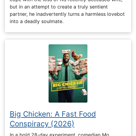
but in an attempt to create a truly sentient
partner, he inadvertently turns a harmless lovebot
into a deadly soulmate.
Big Chicken: A Fast Food
Conspiracy (2026)
In a bold 28-day experiment, comedian Mo