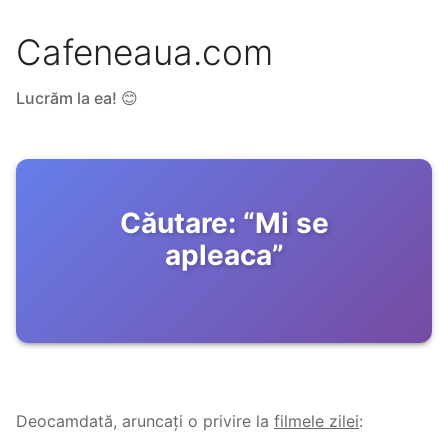
Cafeneaua.com
Lucrăm la ea! 😊
Căutare:
“
Mi se
apleaca
”
Deocamdată, aruncați o privire la
filmele zilei
: