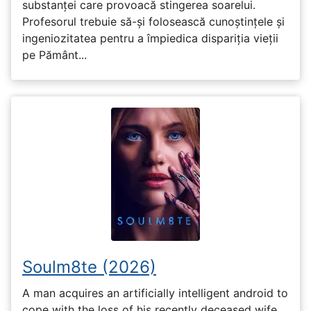
substanței care provoacă stingerea soarelui.
Profesorul trebuie să-și folosească cunoștințele și
ingeniozitatea pentru a împiedica dispariția vieții
pe Pământ...
Soulm8te (2026)
A man acquires an artificially intelligent android to
cope with the loss of his recently deceased wife,