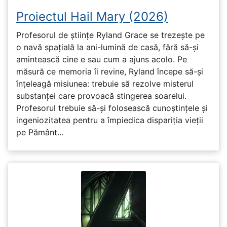
Proiectul Hail Mary (2026)
Profesorul de științe Ryland Grace se trezește pe
o navă spațială la ani-lumină de casă, fără să-și
amintească cine e sau cum a ajuns acolo. Pe
măsură ce memoria îi revine, Ryland începe să-și
înțeleagă misiunea: trebuie să rezolve misterul
substanței care provoacă stingerea soarelui.
Profesorul trebuie să-și folosească cunoștințele și
ingeniozitatea pentru a împiedica dispariția vieții
pe Pământ...