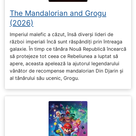
The Mandalorian and Grogu
(2026)
Imperiul malefic a căzut, însă diverși lideri de
război imperiali încă sunt răspândiți prin întreaga
galaxie. În timp ce tânăra Nouă Republică încearcă
să protejeze tot ceea ce Rebeliunea a luptat să
apere, aceasta apelează la ajutorul legendarului
vânător de recompense mandalorian Din Djarin și
al tânărului său ucenic, Grogu.