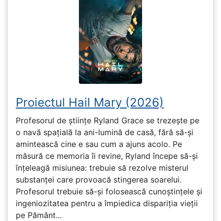
Proiectul Hail Mary (2026)
Profesorul de științe Ryland Grace se trezește pe
o navă spațială la ani-lumină de casă, fără să-și
amintească cine e sau cum a ajuns acolo. Pe
măsură ce memoria îi revine, Ryland începe să-și
înțeleagă misiunea: trebuie să rezolve misterul
substanței care provoacă stingerea soarelui.
Profesorul trebuie să-și folosească cunoștințele și
ingeniozitatea pentru a împiedica dispariția vieții
pe Pământ...