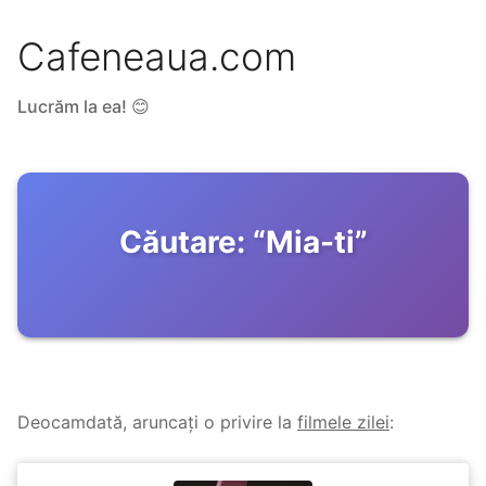
Cafeneaua.com
Lucrăm la ea! 😊
Căutare:
“
Mia-ti
”
Deocamdată, aruncați o privire la
filmele zilei
: