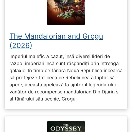
The Mandalorian and Grogu
(2026)
Imperiul malefic a căzut, însă diverși lideri de
război imperiali încă sunt răspândiți prin întreaga
galaxie. În timp ce tânăra Nouă Republică încearcă
să protejeze tot ceea ce Rebeliunea a luptat să
apere, aceasta apelează la ajutorul legendarului
vânător de recompense mandalorian Din Djarin și
al tânărului său ucenic, Grogu.