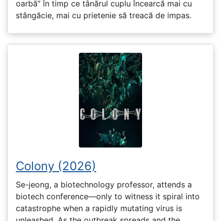
oarbă” în timp ce tânărul cuplu încearcă mai cu
stângăcie, mai cu prietenie să treacă de impas.
Colony (2026)
Se-jeong, a biotechnology professor, attends a
biotech conference—only to witness it spiral into
catastrophe when a rapidly mutating virus is
unleashed. As the outbreak spreads and the