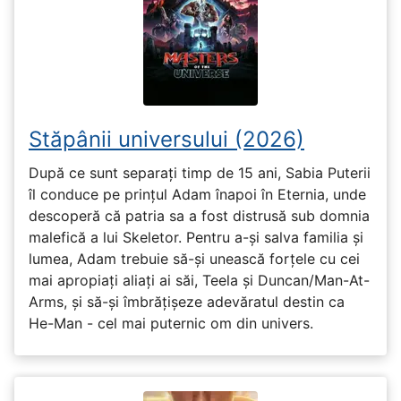
Stăpânii universului (2026)
După ce sunt separați timp de 15 ani, Sabia Puterii
îl conduce pe prințul Adam înapoi în Eternia, unde
descoperă că patria sa a fost distrusă sub domnia
malefică a lui Skeletor. Pentru a-și salva familia și
lumea, Adam trebuie să-și unească forțele cu cei
mai apropiați aliați ai săi, Teela și Duncan/Man-At-
Arms, și să-și îmbrățișeze adevăratul destin ca
He-Man - cel mai puternic om din univers.