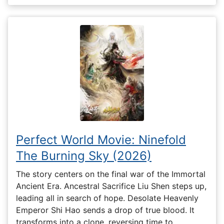
Perfect World Movie: Ninefold
The Burning Sky (2026)
The story centers on the final war of the Immortal
Ancient Era. Ancestral Sacrifice Liu Shen steps up,
leading all in search of hope. Desolate Heavenly
Emperor Shi Hao sends a drop of true blood. It
transforms into a clone, reversing time to