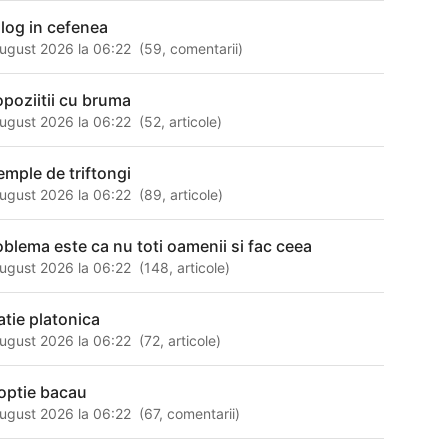
alog in cefenea
ugust 2026 la 06:22
(
59
,
comentarii
)
opoziitii cu bruma
ugust 2026 la 06:22
(
52
,
articole
)
emple de triftongi
ugust 2026 la 06:22
(
89
,
articole
)
oblema este ca nu toti oamenii si fac ceea
ugust 2026 la 06:22
(
148
,
articole
)
atie platonica
ugust 2026 la 06:22
(
72
,
articole
)
optie bacau
ugust 2026 la 06:22
(
67
,
comentarii
)