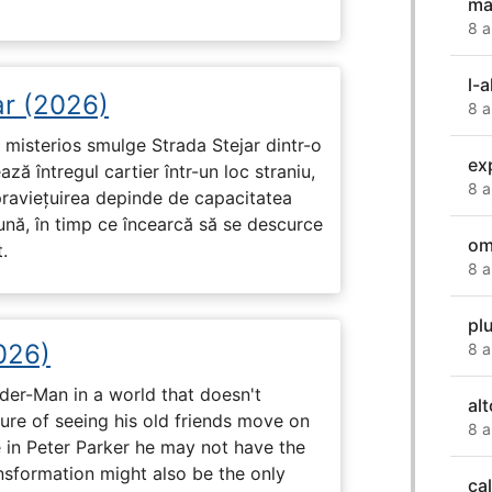
ma
8 a
l-
ar (2026)
8 a
misterios smulge Strada Stejar dintr-o
ex
ză întregul cartier într-un loc straniu,
8 a
praviețuirea depinde de capacitatea
nă, în timp ce încearcă să se descurce
om
.
8 a
pl
026)
8 a
ider-Man in a world that doesn't
alt
e of seeing his old friends move on
8 a
in Peter Parker he may not have the
ansformation might also be the only
cal