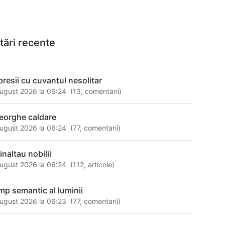
tări recente
presii cu cuvantul nesolitar
ugust 2026 la 06:24
(
13
,
comentarii
)
eorghe caldare
ugust 2026 la 06:24
(
77
,
comentarii
)
inaltau nobilii
ugust 2026 la 06:24
(
112
,
articole
)
mp semantic al luminii
ugust 2026 la 06:23
(
77
,
comentarii
)