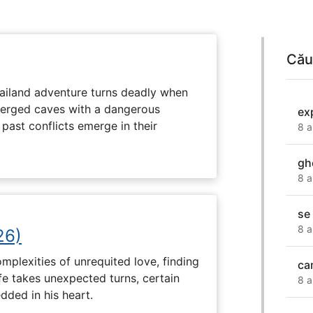
Cău
hailand adventure turns deadly when
erged caves with a dangerous
ex
past conflicts emerge in their
8 a
gh
8 a
se 
8 a
26)
plexities of unrequited love, finding
ca
fe takes unexpected turns, certain
8 a
ded in his heart.