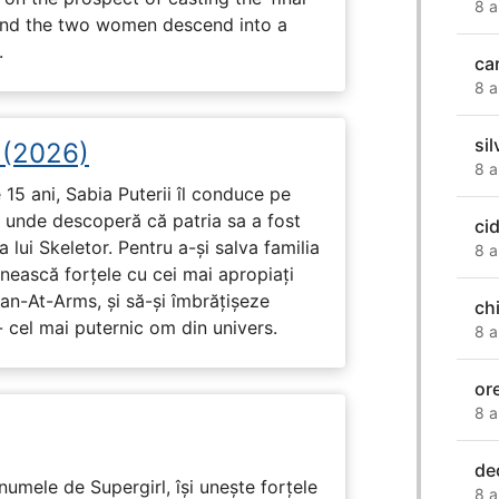
8 a
, and the two women descend into a
.
ca
8 a
si
i (2026)
8 a
15 ani, Sabia Puterii îl conduce pe
, unde descoperă că patria sa a fost
ci
 lui Skeletor. Pentru a-și salva familia
8 a
nească forțele cu cei mai apropiați
Man-At-Arms, și să-și îmbrățișeze
chi
 cel mai puternic om din univers.
8 a
or
8 a
dec
numele de Supergirl, își unește forțele
8 a