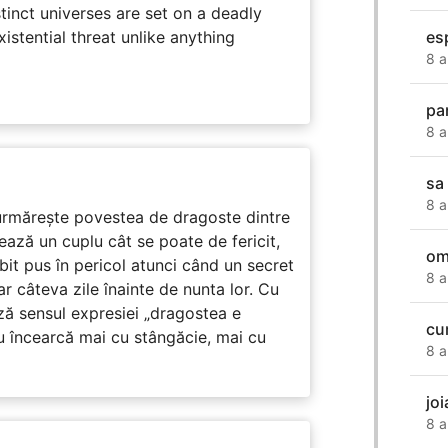
tinct universes are set on a deadly
es
istential threat unlike anything
8 a
pa
8 a
sa 
8 a
rmărește povestea de dragoste dintre
ază un cuplu cât se poate de fericit,
om
subit pus în pericol atunci când un secret
8 a
ar câteva zile înainte de nunta lor. Cu
ază sensul expresiei „dragostea e
cu
u încearcă mai cu stângăcie, mai cu
8 a
jo
8 a