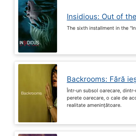
Insidious: Out of th
The sixth installment in the "I
Backrooms: Fără ieș
Într-un subsol oarecare, dint
perete oarecare, o cale de ac
realitate amenințătoare.