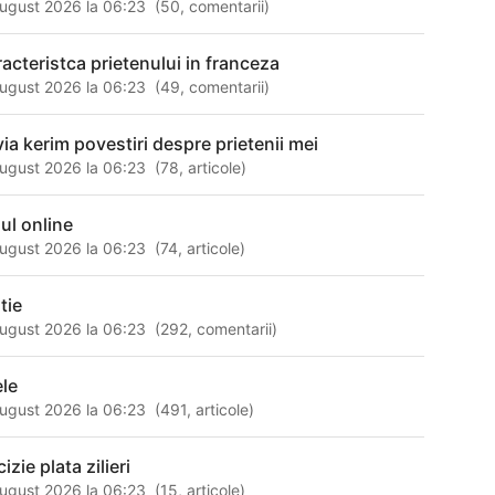
ugust 2026 la 06:23
(
50
,
comentarii
)
racteristca prietenului in franceza
ugust 2026 la 06:23
(
49
,
comentarii
)
lvia kerim povestiri despre prietenii mei
ugust 2026 la 06:23
(
78
,
articole
)
dul online
ugust 2026 la 06:23
(
74
,
articole
)
tie
ugust 2026 la 06:23
(
292
,
comentarii
)
ele
ugust 2026 la 06:23
(
491
,
articole
)
izie plata zilieri
ugust 2026 la 06:23
(
15
,
articole
)