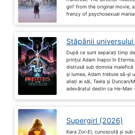
girl’ from the original movie
frenzy of psychosexual mania
Stăpânii universulu
După ce sunt separați timp de 
prințul Adam înapoi în Eternia
distrusă sub domnia malefică a
și lumea, Adam trebuie să-și u
aliați ai săi, Teela și Duncan/
adevăratul destin ca He-Man -
Supergirl (2026)
Kara Zor-El, cunoscută și sub 