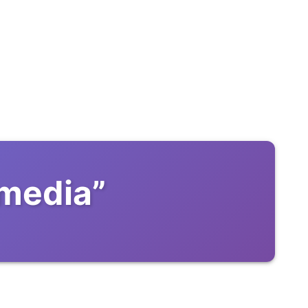
-media
”