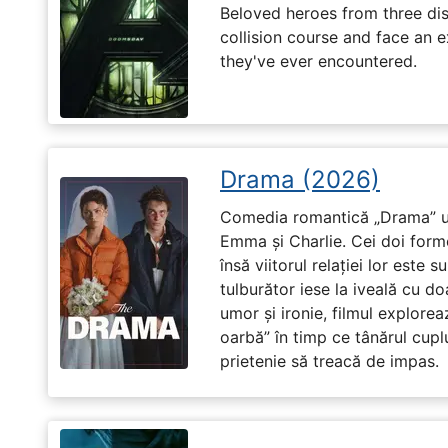
Beloved heroes from three dis
collision course and face an ex
they've ever encountered.
Drama (2026)
Comedia romantică „Drama” u
Emma și Charlie. Cei doi forme
însă viitorul relației lor este 
tulburător iese la iveală cu do
umor și ironie, filmul explore
oarbă” în timp ce tânărul cupl
prietenie să treacă de impas.