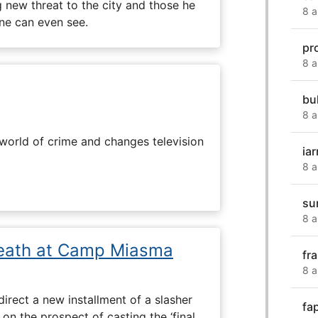
g new threat to the city and those he
8 a
one can even see.
pr
8 a
bul
8 a
rworld of crime and changes television
ia
8 a
su
8 a
eath at Camp Miasma
fr
8 a
direct a new installment of a slasher
fa
 on the prospect of casting the ‘final