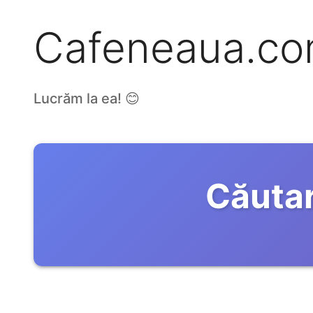
Cafeneaua.c
Lucrăm la ea! 😊
Căutar