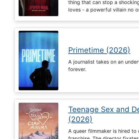
thing that can stop a shockin
loves - a powerful villain no 
Primetime (2026)
A journalist takes on an unde
forever.
Teenage Sex and D
(2026)
A queer filmmaker is hired to 
franchise. The director fixates