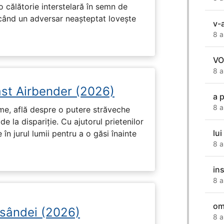
o călătorie interstelară în semn de
 când un adversar neașteptat lovește
v-
8 a
VO
8 a
ast Airbender (2026)
a 
8 a
ume, află despre o putere străveche
de la dispariție. Cu ajutorul prietenilor
lui
e în jurul lumii pentru a o găsi înainte
8 a
in
8 a
om
osândei (2026)
8 a