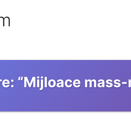
om
e:
“
Mijloace mass