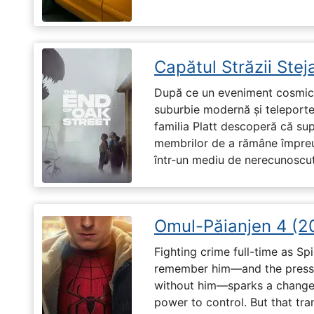
Capătul Străzii Stej
După ce un eveniment cosmic 
suburbie modernă și teleportea
familia Platt descoperă că su
membrilor de a rămâne împreu
într-un mediu de nerecunoscut
Omul-Păianjen 4 (2
Fighting crime full-time as Sp
remember him—and the pressur
without him—sparks a change 
power to control. But that tr