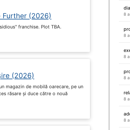
di
8 a
e Further (2026)
nsidious" franchise. Plot TBA.
pr
8 a
ex
8 a
pr
ire (2026)
8 a
r-un magazin de mobilă oarecare, pe un
rel
ces răsare și duce către o nouă
8 a
ad
8 a