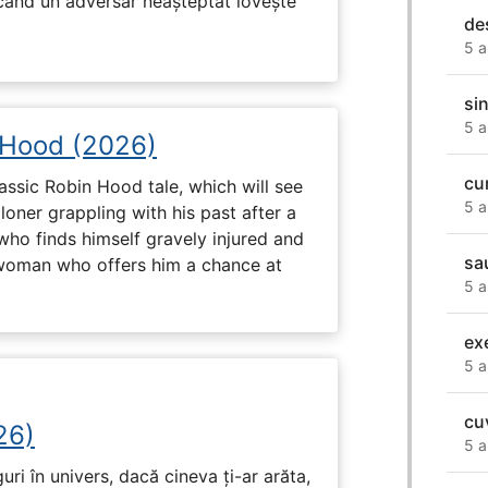
 când un adversar neașteptat lovește
de
5 a
si
5 a
 Hood (2026)
cu
assic Robin Hood tale, which will see
5 a
loner grappling with his past after a
who finds himself gravely injured and
sa
 woman who offers him a chance at
5 a
ex
5 a
cu
26)
5 a
ri în univers, dacă cineva ți-ar arăta,