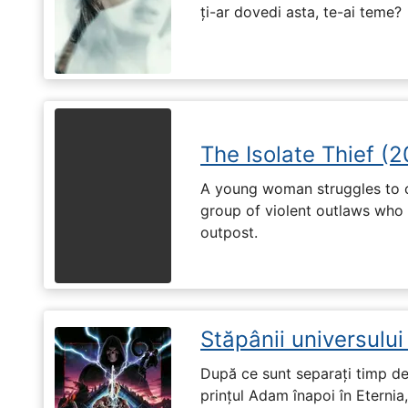
ți-ar dovedi asta, te-ai teme?
The Isolate Thief (
A young woman struggles to c
group of violent outlaws who 
outpost.
Stăpânii universulu
După ce sunt separați timp de 
prințul Adam înapoi în Eternia