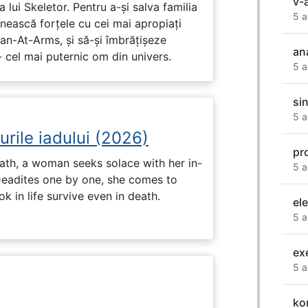
v-
 lui Skeletor. Pentru a-și salva familia
5 a
nească forțele cu cei mai apropiați
Man-At-Arms, și să-și îmbrățișeze
an
 cel mai puternic om din univers.
5 a
si
5 a
urile iadului (2026)
pr
ath, a woman seeks solace with her in-
5 a
Deadites one by one, she comes to
k in life survive even in death.
ele
5 a
ex
5 a
ko