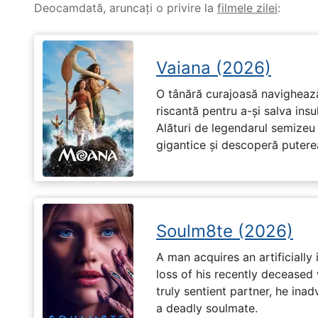
Deocamdată, aruncați o privire la
filmele zilei
:
Vaiana (2026)
O tânără curajoasă navighează
riscantă pentru a-și salva ins
Alături de legendarul semizeu 
gigantice și descoperă puterea 
Soulm8te (2026)
A man acquires an artificially 
loss of his recently deceased 
truly sentient partner, he ina
a deadly soulmate.