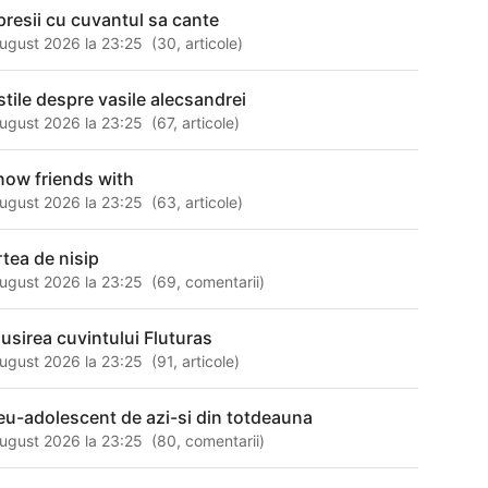
presii cu cuvantul sa cante
ugust 2026 la 23:25
(
30
,
articole
)
stile despre vasile alecsandrei
ugust 2026 la 23:25
(
67
,
articole
)
 now friends with
ugust 2026 la 23:25
(
63
,
articole
)
rtea de nisip
ugust 2026 la 23:25
(
69
,
comentarii
)
susirea cuvintului Fluturas
ugust 2026 la 23:25
(
91
,
articole
)
eu-adolescent de azi-si din totdeauna
ugust 2026 la 23:25
(
80
,
comentarii
)