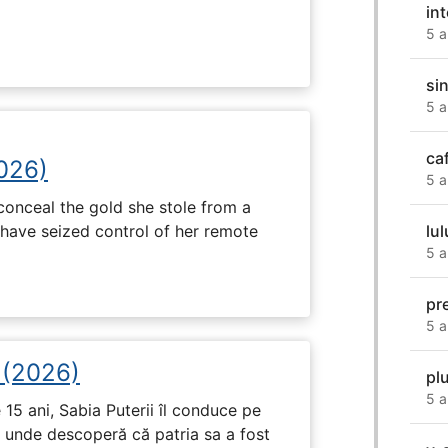
in
5 a
si
5 a
ca
2026)
5 a
onceal the gold she stole from a
have seized control of her remote
lu
5 a
pr
5 a
i (2026)
pl
5 a
15 ani, Sabia Puterii îl conduce pe
, unde descoperă că patria sa a fost