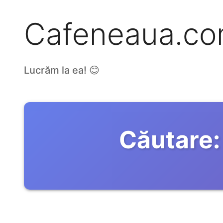
Cafeneaua.c
Lucrăm la ea! 😊
Căutare: