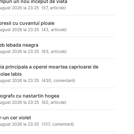
mpun un nou inceput de viata
ugust 2026 la 23:25
(
57
,
articole
)
presii cu cuvantul ploaie
ugust 2026 la 23:25
(
43
,
articole
)
leb lebada neagra
ugust 2026 la 23:25
(
93
,
articole
)
eia principala a operei moartea caprioarei de
colae labis
ugust 2026 la 23:25
(
430
,
comentarii
)
tografıı cu nastartin hogea
ugust 2026 la 23:25
(
62
,
articole
)
r-un cer violet
ugust 2026 la 23:25
(
107
,
comentarii
)