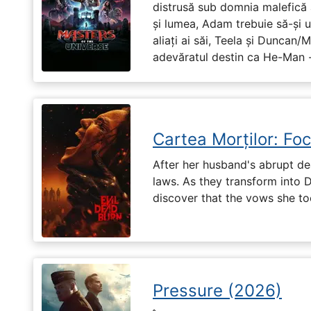
distrusă sub domnia malefică a
și lumea, Adam trebuie să-și u
aliați ai săi, Teela și Duncan/
adevăratul destin ca He-Man -
Cartea Morților: Foc
After her husband's abrupt de
laws. As they transform into 
discover that the vows she too
Pressure (2026)