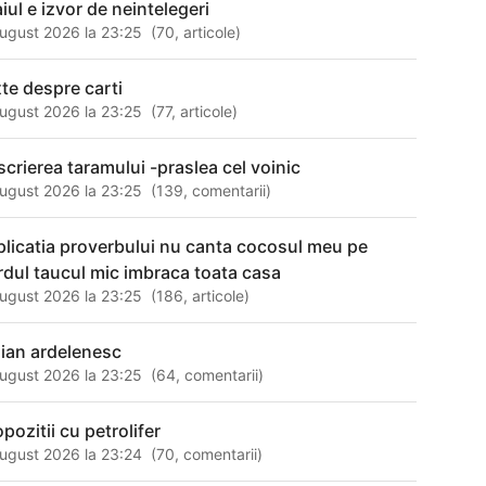
iul e izvor de neintelegeri
ugust 2026 la 23:25
(
70
,
articole
)
xte despre carti
ugust 2026 la 23:25
(
77
,
articole
)
scrierea taramului -praslea cel voinic
ugust 2026 la 23:25
(
139
,
comentarii
)
plicatia proverbului nu canta cocosul meu pe
rdul taucul mic imbraca toata casa
ugust 2026 la 23:25
(
186
,
articole
)
alian ardelenesc
ugust 2026 la 23:25
(
64
,
comentarii
)
pozitii cu petrolifer
ugust 2026 la 23:24
(
70
,
comentarii
)