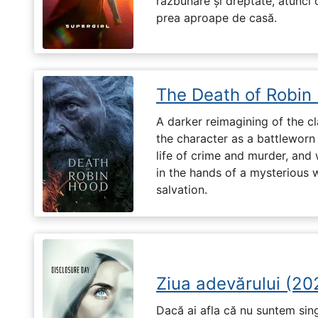
răzbunare și dreptate, atunci
prea aproape de casă.
The Death of Robin
A darker reimagining of the cl
the character as a battleworn 
life of crime and murder, and 
in the hands of a mysterious
salvation.
Ziua adevărului (20
Dacă ai afla că nu suntem singu