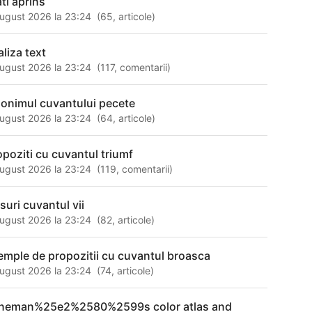
ati aprins
ugust 2026 la 23:24
(
65
,
articole
)
aliza text
ugust 2026 la 23:24
(
117
,
comentarii
)
nonimul cuvantului pecete
ugust 2026 la 23:24
(
64
,
articole
)
opoziti cu cuvantul triumf
ugust 2026 la 23:24
(
119
,
comentarii
)
suri cuvantul vii
ugust 2026 la 23:24
(
82
,
articole
)
emple de propozitii cu cuvantul broasca
ugust 2026 la 23:24
(
74
,
articole
)
neman%25e2%2580%2599s color atlas and