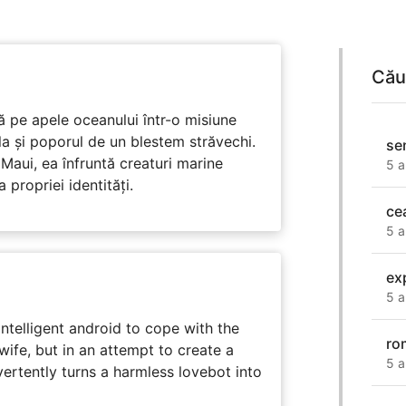
Cău
 pe apele oceanului într-o misiune
ula și poporul de un blestem străvechi.
se
Maui, ea înfruntă creaturi marine
5 a
propriei identități.
ce
5 a
ex
5 a
intelligent android to cope with the
ro
wife, but in an attempt to create a
5 a
dvertently turns a harmless lovebot into