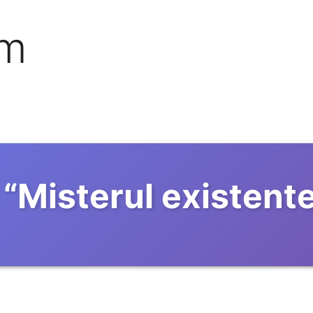
om
“
Misterul existent