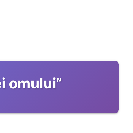
ei omului
”