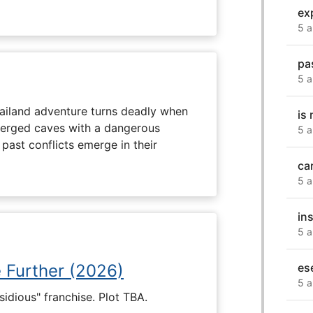
ex
5 a
pa
5 a
hailand adventure turns deadly when
is
erged caves with a dangerous
5 a
past conflicts emerge in their
ca
5 a
in
5 a
es
e Further (2026)
5 a
nsidious" franchise. Plot TBA.