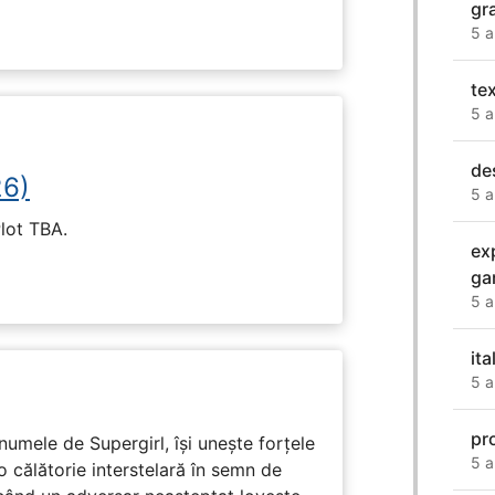
gra
5 a
te
5 a
de
26)
5 a
Plot TBA.
ex
ga
5 a
it
5 a
pro
numele de Supergirl, își unește forțele
5 a
o călătorie interstelară în semn de