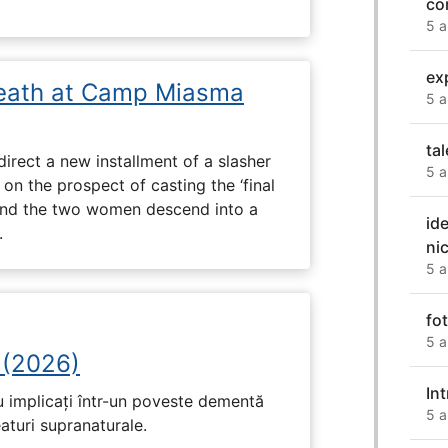
co
5 a
ex
eath at Camp Miasma
5 a
ta
direct a new installment of a slasher
5 a
 on the prospect of casting the ‘final
, and the two women descend into a
id
.
ni
5 a
fo
5 a
 (2026)
Int
u implicați într-un poveste dementă
5 a
eaturi supranaturale.