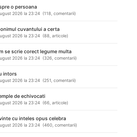
spre o persoana
ugust 2026 la 23:24
(
118
,
comentarii
)
nonimul cuvantului a certa
ugust 2026 la 23:24
(
88
,
articole
)
m se scrie corect legume multa
ugust 2026 la 23:24
(
326
,
comentarii
)
u intors
ugust 2026 la 23:24
(
251
,
comentarii
)
emple de echivocati
ugust 2026 la 23:24
(
66
,
articole
)
vinte cu inteles opus celebra
ugust 2026 la 23:24
(
460
,
comentarii
)