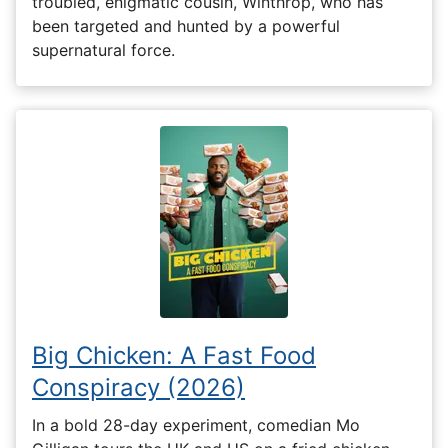
troubled, enigmatic cousin, Winthrop, who has
been targeted and hunted by a powerful
supernatural force.
Big Chicken: A Fast Food
Conspiracy (2026)
In a bold 28-day experiment, comedian Mo