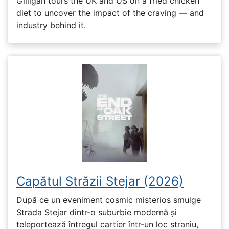
Gilligan tours the UK and US on a fried chicken
diet to uncover the impact of the craving — and
industry behind it.
Capătul Străzii Stejar (2026)
După ce un eveniment cosmic misterios smulge
Strada Stejar dintr-o suburbie modernă și
teleportează întregul cartier într-un loc straniu,