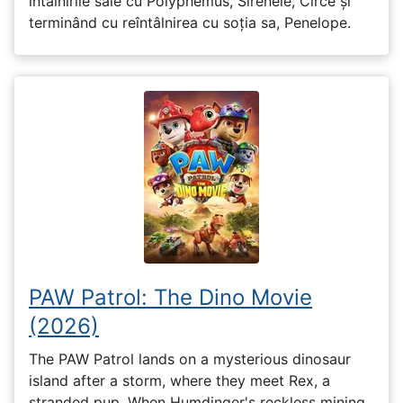
întâlnirile sale cu Polyphemus, Sirenele, Circe și
terminând cu reîntâlnirea cu soția sa, Penelope.
PAW Patrol: The Dino Movie
(2026)
The PAW Patrol lands on a mysterious dinosaur
island after a storm, where they meet Rex, a
stranded pup. When Humdinger's reckless mining