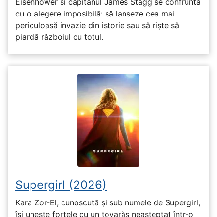
Eisenhower și căpitanul James Stagg se confruntă
cu o alegere imposibilă: să lanseze cea mai
periculoasă invazie din istorie sau să riște să
piardă războiul cu totul.
Supergirl (2026)
Kara Zor-El, cunoscută și sub numele de Supergirl,
își unește forțele cu un tovarăș neașteptat într-o