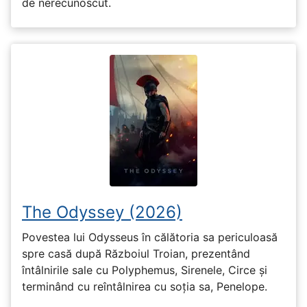
de nerecunoscut.
The Odyssey (2026)
Povestea lui Odysseus în călătoria sa periculoasă
spre casă după Războiul Troian, prezentând
întâlnirile sale cu Polyphemus, Sirenele, Circe și
terminând cu reîntâlnirea cu soția sa, Penelope.