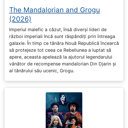
The Mandalorian and Grogu
(2026)
Imperiul malefic a căzut, însă diverși lideri de
război imperiali încă sunt răspândiți prin întreaga
galaxie. În timp ce tânăra Nouă Republică încearcă
să protejeze tot ceea ce Rebeliunea a luptat să
apere, aceasta apelează la ajutorul legendarului
vânător de recompense mandalorian Din Djarin și
al tânărului său ucenic, Grogu.