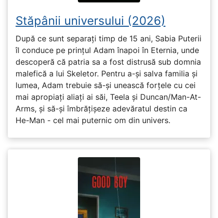
Stăpânii universului (2026)
După ce sunt separați timp de 15 ani, Sabia Puterii
îl conduce pe prințul Adam înapoi în Eternia, unde
descoperă că patria sa a fost distrusă sub domnia
malefică a lui Skeletor. Pentru a-și salva familia și
lumea, Adam trebuie să-și unească forțele cu cei
mai apropiați aliați ai săi, Teela și Duncan/Man-At-
Arms, și să-și îmbrățișeze adevăratul destin ca
He-Man - cel mai puternic om din univers.