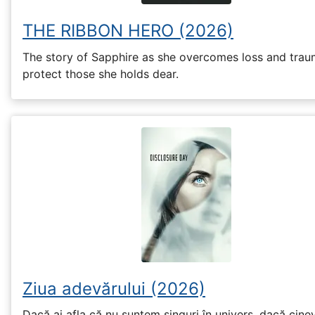
THE RIBBON HERO (2026)
The story of Sapphire as she overcomes loss and trau
protect those she holds dear.
Ziua adevărului (2026)
Dacă ai afla că nu suntem singuri în univers, dacă cinev