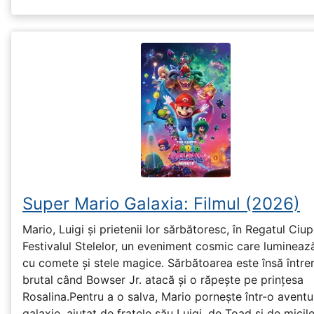
Super Mario Galaxia: Filmul (2026)
Mario, Luigi și prietenii lor sărbătoresc, în Regatul Ciup
Festivalul Stelelor, un eveniment cosmic care lumineaz
cu comete și stele magice. Sărbătoarea este însă între
brutal când Bowser Jr. atacă și o răpește pe prinţesa
Rosalina.Pentru a o salva, Mario pornește într-o aventu
galaxie, ajutat de fratele său Luigi, de Toad și de micil