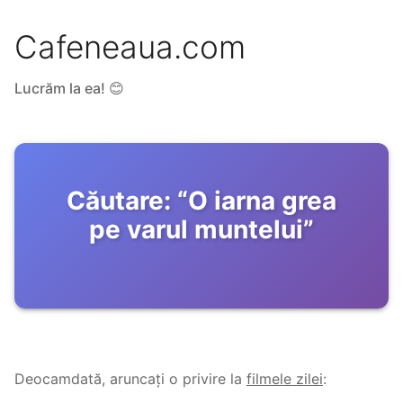
Cafeneaua.com
Lucrăm la ea! 😊
Căutare:
“
O iarna grea
pe varul muntelui
”
Deocamdată, aruncați o privire la
filmele zilei
: