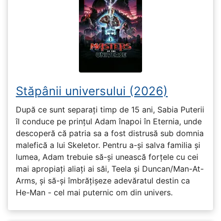
Stăpânii universului (2026)
După ce sunt separați timp de 15 ani, Sabia Puterii
îl conduce pe prințul Adam înapoi în Eternia, unde
descoperă că patria sa a fost distrusă sub domnia
malefică a lui Skeletor. Pentru a-și salva familia și
lumea, Adam trebuie să-și unească forțele cu cei
mai apropiați aliați ai săi, Teela și Duncan/Man-At-
Arms, și să-și îmbrățișeze adevăratul destin ca
He-Man - cel mai puternic om din univers.