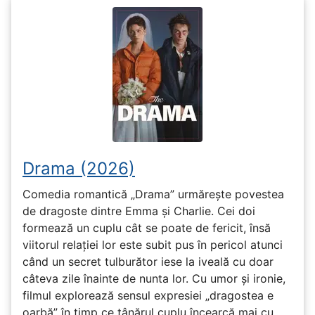
Drama (2026)
Comedia romantică „Drama” urmărește povestea
de dragoste dintre Emma și Charlie. Cei doi
formează un cuplu cât se poate de fericit, însă
viitorul relației lor este subit pus în pericol atunci
când un secret tulburător iese la iveală cu doar
câteva zile înainte de nunta lor. Cu umor și ironie,
filmul explorează sensul expresiei „dragostea e
oarbă” în timp ce tânărul cuplu încearcă mai cu