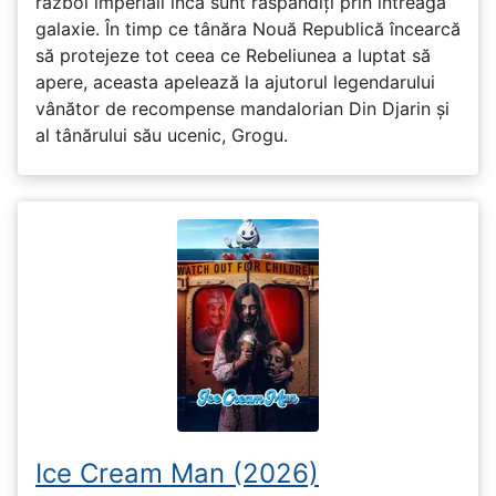
război imperiali încă sunt răspândiți prin întreaga
galaxie. În timp ce tânăra Nouă Republică încearcă
să protejeze tot ceea ce Rebeliunea a luptat să
apere, aceasta apelează la ajutorul legendarului
vânător de recompense mandalorian Din Djarin și
al tânărului său ucenic, Grogu.
Ice Cream Man (2026)