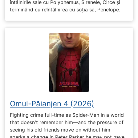
întâlnirile sale cu Polyphemus, Sirenele, Circe și
terminând cu reîntâlnirea cu soția sa, Penelope.
Omul-Păianjen 4 (2026)
Fighting crime full-time as Spider-Man in a world
that doesn't remember him—and the pressure of
seeing his old friends move on without him—
sparks a change in Peter Parker he may not have