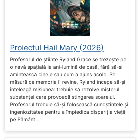
Proiectul Hail Mary (2026)
Profesorul de științe Ryland Grace se trezește pe
o navă spațială la ani-lumină de casă, fără să-și
amintească cine e sau cum a ajuns acolo. Pe
măsură ce memoria îi revine, Ryland începe să-și
înțeleagă misiunea: trebuie să rezolve misterul
substanței care provoacă stingerea soarelui.
Profesorul trebuie să-și folosească cunoștințele și
ingeniozitatea pentru a împiedica dispariția vieții
pe Pământ...