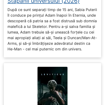
Stăpânii universului (2026)
După ce sunt separați timp de 15 ani, Sabia Puterii
îl conduce pe prințul Adam înapoi în Eternia, unde
descoperă că patria sa a fost distrusă sub domnia
malefică a lui Skeletor. Pentru a-și salva familia și
lumea, Adam trebuie să-și unească forțele cu cei
mai apropiați aliați ai săi, Teela și Duncan/Man-At-
Arms, și să-și îmbrățișeze adevăratul destin ca
He-Man - cel mai puternic om din univers.