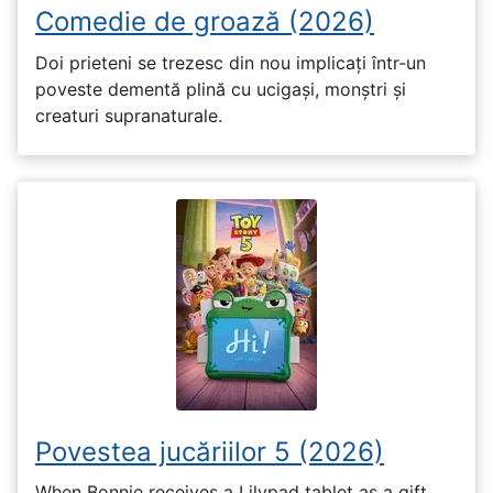
Comedie de groază (2026)
Doi prieteni se trezesc din nou implicați într-un
poveste dementă plină cu ucigași, monștri și
creaturi supranaturale.
Povestea jucăriilor 5 (2026)
When Bonnie receives a Lilypad tablet as a gift