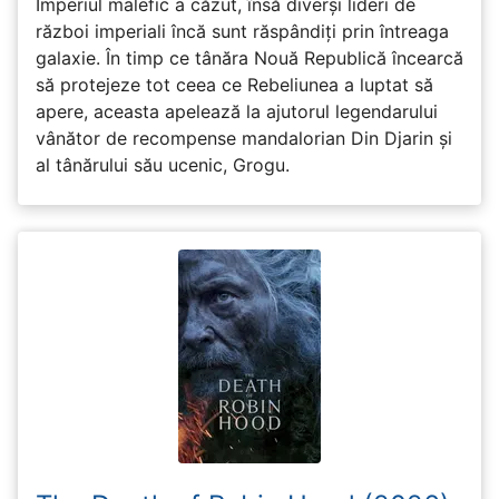
Imperiul malefic a căzut, însă diverși lideri de
război imperiali încă sunt răspândiți prin întreaga
galaxie. În timp ce tânăra Nouă Republică încearcă
să protejeze tot ceea ce Rebeliunea a luptat să
apere, aceasta apelează la ajutorul legendarului
vânător de recompense mandalorian Din Djarin și
al tânărului său ucenic, Grogu.