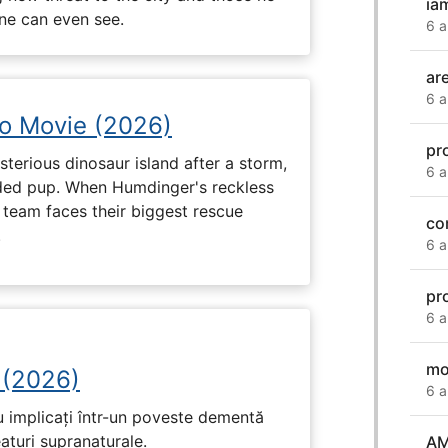
ia
one can even see.
6 a
ar
6 a
no Movie (2026)
pr
terious dinosaur island after a storm,
6 a
ded pup. When Humdinger's reckless
 team faces their biggest rescue
co
.
6 a
pr
6 a
mo
 (2026)
6 a
u implicați într-un poveste dementă
eaturi supranaturale.
AM