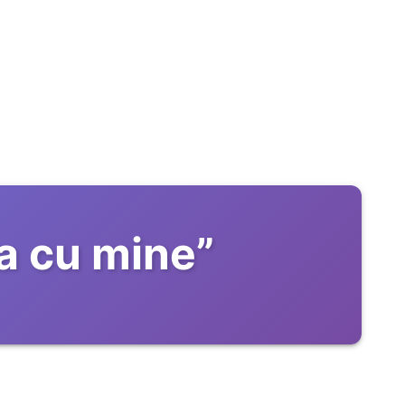
ra cu mine
”