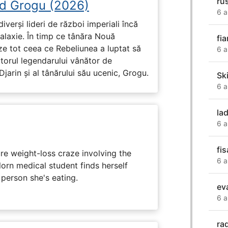
ru
d Grogu (2026)
6 a
diverși lideri de război imperiali încă
galaxie. În timp ce tânăra Nouă
fia
ze tot ceea ce Rebeliunea a luptat să
6 a
torul legendarului vânător de
arin și al tânărului său ucenic, Grogu.
Sk
6 a
la
6 a
fi
e weight-loss craze involving the
6 a
lorn medical student finds herself
 person she's eating.
ev
6 a
ra