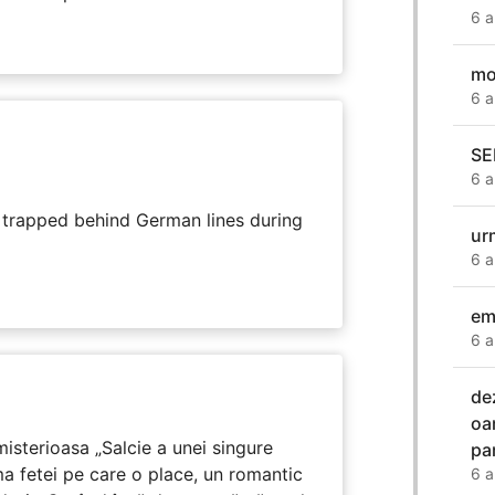
6 a
mo
6 a
SE
6 a
s trapped behind German lines during
ur
6 a
em
6 a
de
oa
isterioasa „Salcie a unei singure
pa
ma fetei pe care o place, un romantic
6 a