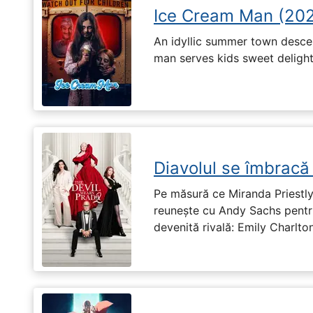
Ice Cream Man (20
An idyllic summer town desc
man serves kids sweet delights
Diavolul se îmbracă
Pe măsură ce Miranda Priestly
reunește cu Andy Sachs pentru
devenită rivală: Emily Charlton