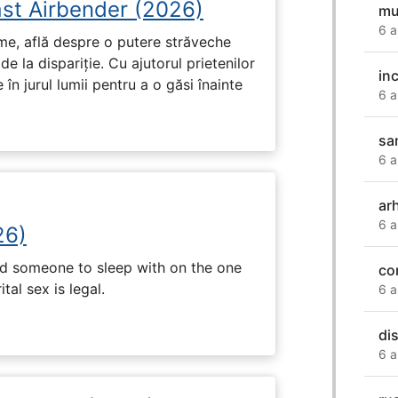
ast Airbender (2026)
mu
6 a
ume, află despre o putere străveche
de la dispariție. Cu ajutorul prietenilor
inc
e în jurul lumii pentru a o găsi înainte
6 a
sa
6 a
arh
6 a
26)
nd someone to sleep with on the one
co
tal sex is legal.
6 a
di
6 a