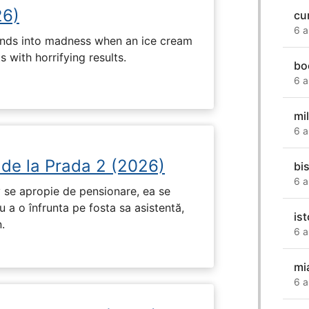
26)
cu
6 a
ends into madness when an ice cream
 with horrifying results.
bo
6 a
mi
6 a
 de la Prada 2 (2026)
bi
6 a
 se apropie de pensionare, ea se
 a o înfrunta pe fosta sa asistentă,
is
.
6 a
mi
6 a