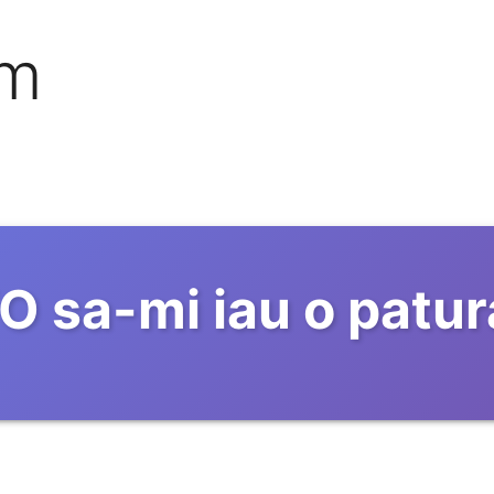
om
O sa-mi iau o patu