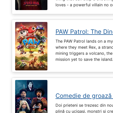
loves - a powerful villain no 
PAW Patrol: The Di
The PAW Patrol lands on a mys
where they meet Rex, a stran
mining triggers a volcano, the
mission yet to save the island
Comedie de groază
Doi prieteni se trezesc din no
plină cu ucigași, monștri și cr