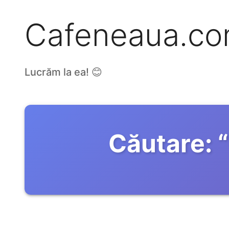
Cafeneaua.c
Lucrăm la ea! 😊
Căutare:
“