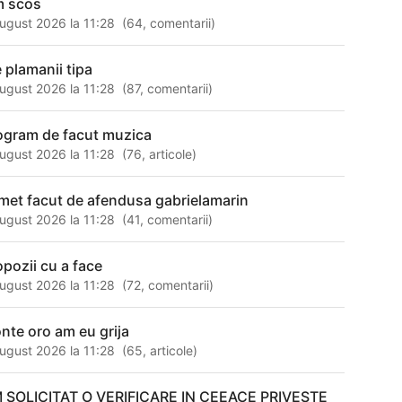
m scos
ugust 2026 la 11:28
(
64
,
comentarii
)
e plamanii tipa
ugust 2026 la 11:28
(
87
,
comentarii
)
ogram de facut muzica
ugust 2026 la 11:28
(
76
,
articole
)
met facut de afendusa gabrielamarin
ugust 2026 la 11:28
(
41
,
comentarii
)
opozii cu a face
ugust 2026 la 11:28
(
72
,
comentarii
)
nte oro am eu grija
ugust 2026 la 11:28
(
65
,
articole
)
 SOLICITAT O VERIFICARE IN CEEACE PRIVESTE