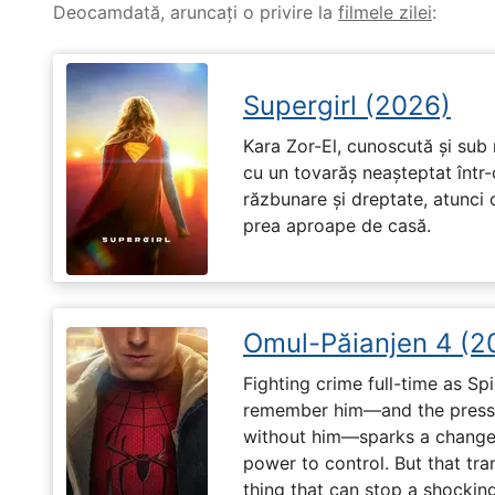
Deocamdată, aruncați o privire la
filmele zilei
:
Supergirl (2026)
Kara Zor-El, cunoscută și sub 
cu un tovarăș neașteptat într-
răzbunare și dreptate, atunci
prea aproape de casă.
Omul-Păianjen 4 (2
Fighting crime full-time as Sp
remember him—and the pressur
without him—sparks a change 
power to control. But that tr
thing that can stop a shockin