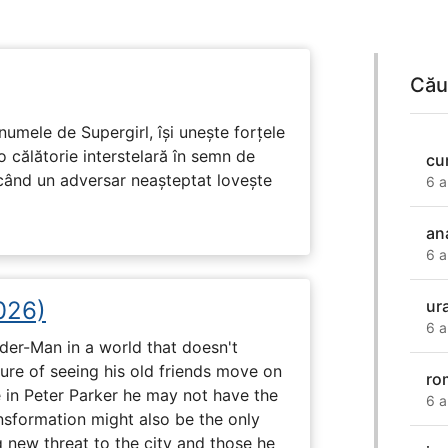
Cău
numele de Supergirl, își unește forțele
o călătorie interstelară în semn de
cu
 când un adversar neașteptat lovește
6 a
an
6 a
026)
ura
6 a
ider-Man in a world that doesn't
e of seeing his old friends move on
ro
in Peter Parker he may not have the
6 a
ansformation might also be the only
g new threat to the city and those he