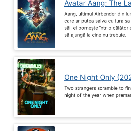
Avatar Aang: The L
Aang, ultimul Airbender din l
care ar putea salva cultura sa 
săi, el pornește într-o călători
să ajungă la cine nu trebuie.
One Night Only (20
Two strangers scramble to fi
night of the year when premari