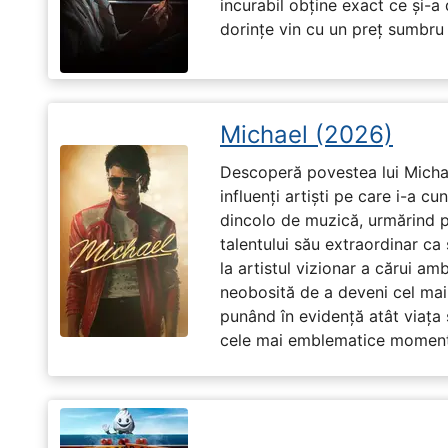
incurabil obține exact ce și-a
dorințe vin cu un preț sumbru ș
Michael (2026)
Descoperă povestea lui Michae
influenți artiști pe care i-a c
dincolo de muzică, urmărind p
talentului său extraordinar ca 
la artistul vizionar a cărui am
neobosită de a deveni cel mai
punând în evidență atât viața s
cele mai emblematice momente 