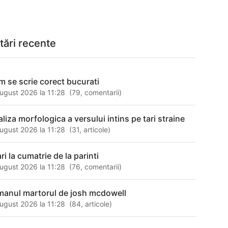
tări recente
m se scrie corect bucurati
ugust 2026 la 11:28
(
79
,
comentarii
)
aliza morfologica a versului intins pe tari straine
ugust 2026 la 11:28
(
31
,
articole
)
ri la cumatrie de la parinti
ugust 2026 la 11:28
(
76
,
comentarii
)
manul martorul de josh mcdowell
ugust 2026 la 11:28
(
84
,
articole
)