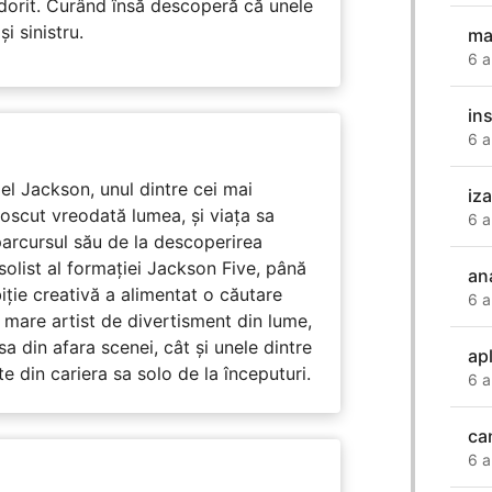
 dorit. Curând însă descoperă că unele
i sinistru.
ma
6 a
in
6 a
l Jackson, unul dintre cei mai
iz
unoscut vreodată lumea, și viața sa
6 a
arcursul său de la descoperirea
solist al formației Jackson Five, până
an
biție creativă a alimentat o căutare
6 a
 mare artist de divertisment din lume,
a din afara scenei, cât și unele dintre
ap
din cariera sa solo de la începuturi.
6 a
ca
6 a