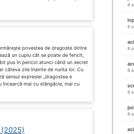
8 a
in
8 a
ac
rmărește povestea de dragoste dintre
8 a
ază un cuplu cât se poate de fericit,
subit pus în pericol atunci când un secret
ac
ar câteva zile înainte de nunta lor. Cu
8 a
ază sensul expresiei „dragostea e
u încearcă mai cu stângăcie, mai cu
sc
8 a
po
8 a
 (2025)
aci