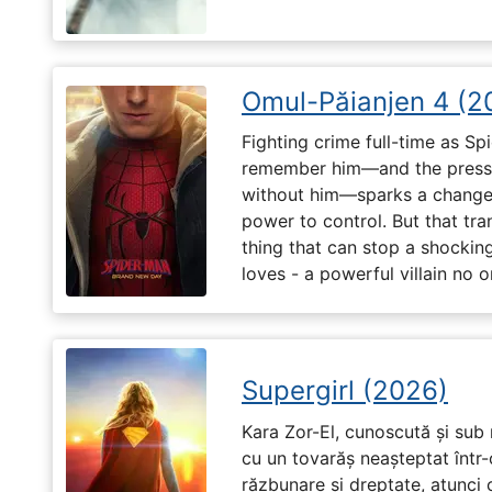
Omul-Păianjen 4 (2
Fighting crime full-time as Sp
remember him—and the pressur
without him—sparks a change 
power to control. But that tr
thing that can stop a shockin
loves - a powerful villain no 
Supergirl (2026)
Kara Zor-El, cunoscută și sub 
cu un tovarăș neașteptat într-
răzbunare și dreptate, atunci