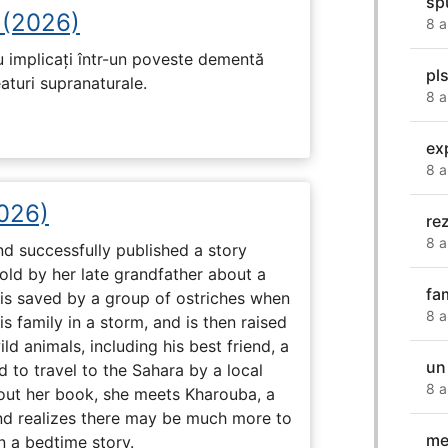
sp
 (2026)
8 a
u implicați într-un poveste dementă
pl
eaturi supranaturale.
8 a
ex
8 a
2026)
re
8 a
nd successfully published a story
old by her late grandfather about a
fa
 is saved by a group of ostriches when
8 a
 family in a storm, and is then raised
ld animals, including his best friend, a
un
d to travel to the Sahara by a local
8 a
ut her book, she meets Kharouba, a
nd realizes there may be much more to
me
n a bedtime story.