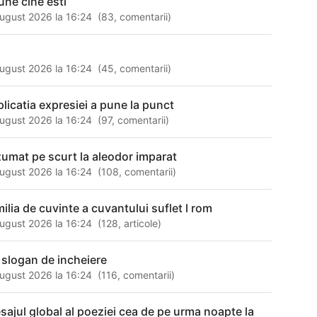
une cine esti
ugust 2026 la 16:24
(
83
,
comentarii
)
s
ugust 2026 la 16:24
(
45
,
comentarii
)
plicatia expresiei a pune la punct
ugust 2026 la 16:24
(
97
,
comentarii
)
zumat pe scurt la aleodor imparat
ugust 2026 la 16:24
(
108
,
comentarii
)
milia de cuvinte a cuvantului suflet l rom
ugust 2026 la 16:24
(
128
,
articole
)
 slogan de incheiere
ugust 2026 la 16:24
(
116
,
comentarii
)
sajul global al poeziei cea de pe urma noapte la