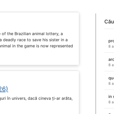
Cău
 of the Brazilian animal lottery, a
deadly race to save his sister in a
pr
animal in the game is now represented
8 a
ar
8 a
qu
8 a
26)
in 
ri în univers, dacă cineva ți-ar arăta,
8 a