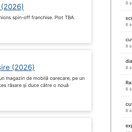
8 a
 (2026)
nions spin-off franchise. Plot TBA.
sc
8 a
cu
8 a
di
ire (2026)
8 a
r-un magazin de mobilă oarecare, pe un
Ra
ces răsare și duce către o nouă
8 a
cu
8 a
ex