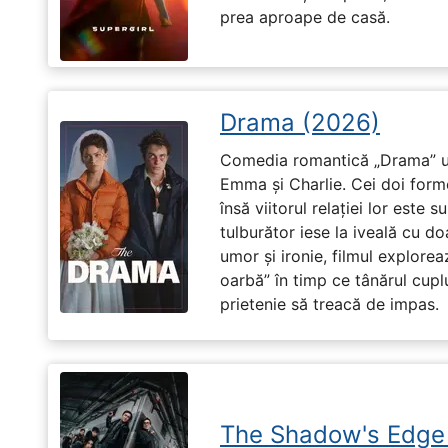
prea aproape de casă.
Drama (2026)
Comedia romantică „Drama” u
Emma și Charlie. Cei doi forme
însă viitorul relației lor este 
tulburător iese la iveală cu do
umor și ironie, filmul explore
oarbă” în timp ce tânărul cupl
prietenie să treacă de impas.
The Shadow's Edge