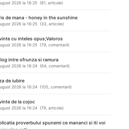
ugust 2026 la 16:25
(
81
,
articole
)
ris de mana - honey in the sunshine
ugust 2026 la 16:25
(
33
,
articole
)
vinte cu inteles opus;Valoros
ugust 2026 la 16:25
(
79
,
comentarii
)
alog intre ofrunza si ramura
ugust 2026 la 16:24
(
64
,
comentarii
)
za de iubire
ugust 2026 la 16:24
(
105
,
comentarii
)
vinte de la cojoc
ugust 2026 la 16:24
(
79
,
articole
)
plicatia proverbului spunemi ce mananci si iti voi