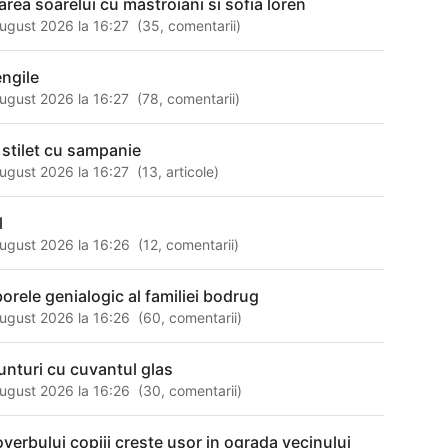
oarea soarelui cu mastroiani si sofia loren
ugust 2026 la 16:27
(
35
,
comentarii
)
engile
ugust 2026 la 16:27
(
78
,
comentarii
)
 stilet cu sampanie
ugust 2026 la 16:27
(
13
,
articole
)
l
ugust 2026 la 16:26
(
12
,
comentarii
)
borele genialogic al familiei bodrug
ugust 2026 la 16:26
(
60
,
comentarii
)
unturi cu cuvantul glas
ugust 2026 la 16:26
(
30
,
comentarii
)
overbului copiii creste usor in ograda vecinului