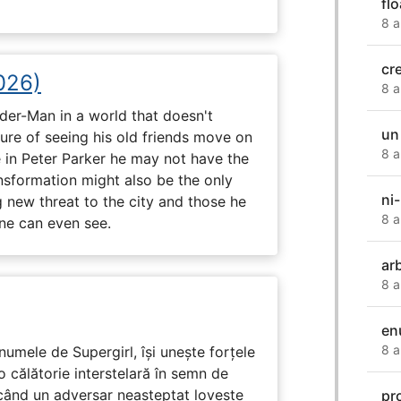
fl
8 a
cr
026)
8 a
ider-Man in a world that doesn't
un
e of seeing his old friends move on
8 a
in Peter Parker he may not have the
ansformation might also be the only
ni-
g new threat to the city and those he
8 a
one can even see.
ar
8 a
en
8 a
numele de Supergirl, își unește forțele
o călătorie interstelară în semn de
 când un adversar neașteptat lovește
pr