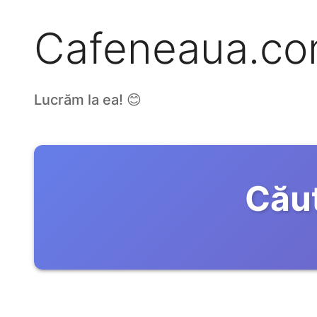
Cafeneaua.c
Lucrăm la ea! 😊
Căut