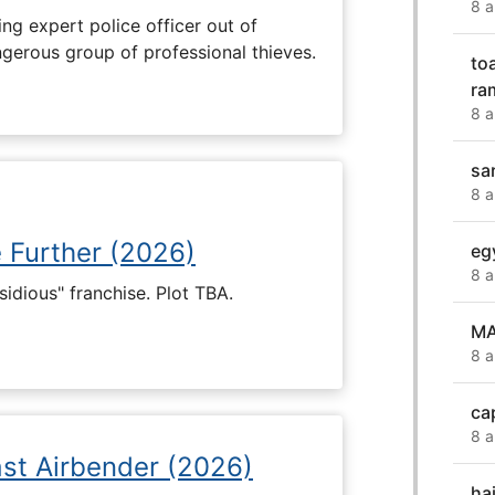
8 a
ng expert police officer out of
ngerous group of professional thieves.
to
ra
8 a
sa
8 a
e Further (2026)
eg
8 a
nsidious" franchise. Plot TBA.
MA
8 a
ca
8 a
ast Airbender (2026)
ha