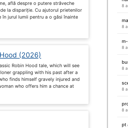
ume, află despre o putere străveche
8 a
de la dispariție. Cu ajutorul prietenilor
e în jurul lumii pentru a o găsi înainte
ma
8 a
m-
8 a
 Hood (2026)
bu
assic Robin Hood tale, which will see
8 a
loner grappling with his past after a
who finds himself gravely injured and
sc
 woman who offers him a chance at
8 a
pr
8 a
pt