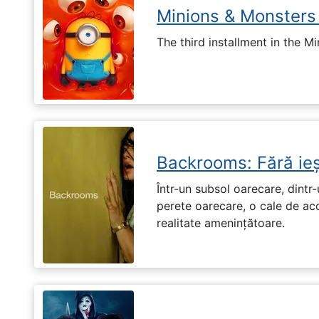
Minions & Monsters
The third installment in the Mi
Backrooms: Fără ieș
Într-un subsol oarecare, dint
perete oarecare, o cale de ac
realitate amenințătoare.