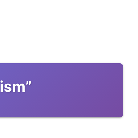
nism
”