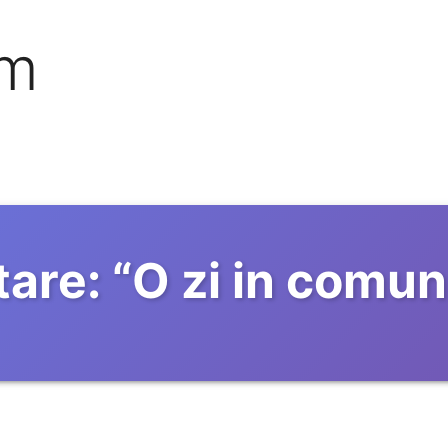
om
are:
“
O zi in comu