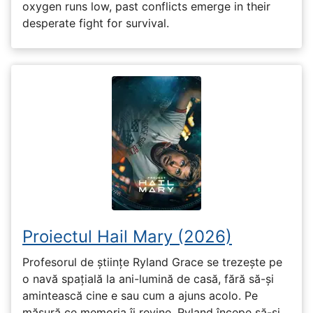
oxygen runs low, past conflicts emerge in their
desperate fight for survival.
Proiectul Hail Mary (2026)
Profesorul de științe Ryland Grace se trezește pe
o navă spațială la ani-lumină de casă, fără să-și
amintească cine e sau cum a ajuns acolo. Pe
măsură ce memoria îi revine, Ryland începe să-și