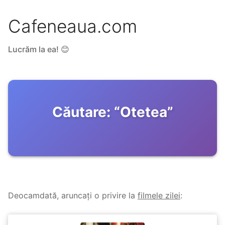
Cafeneaua.com
Lucrăm la ea! 😊
Căutare:
“
Otetea
”
Deocamdată, aruncați o privire la
filmele zilei
: