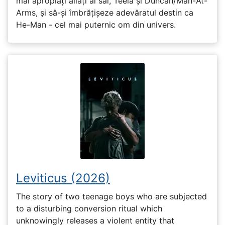
mai apropiați aliați ai săi, Teela și Duncan/Man-At-
Arms, și să-și îmbrățișeze adevăratul destin ca
He-Man - cel mai puternic om din univers.
Leviticus (2026)
The story of two teenage boys who are subjected
to a disturbing conversion ritual which
unknowingly releases a violent entity that