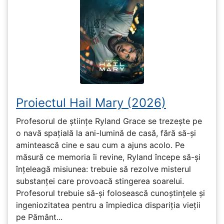
Proiectul Hail Mary (2026)
Profesorul de științe Ryland Grace se trezește pe
o navă spațială la ani-lumină de casă, fără să-și
amintească cine e sau cum a ajuns acolo. Pe
măsură ce memoria îi revine, Ryland începe să-și
înțeleagă misiunea: trebuie să rezolve misterul
substanței care provoacă stingerea soarelui.
Profesorul trebuie să-și folosească cunoștințele și
ingeniozitatea pentru a împiedica dispariția vieții
pe Pământ...