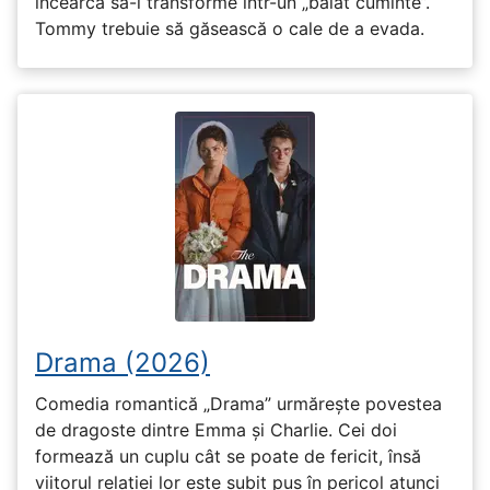
încearcă să-l transforme într-un „băiat cuminte”.
Tommy trebuie să găsească o cale de a evada.
Drama (2026)
Comedia romantică „Drama” urmărește povestea
de dragoste dintre Emma și Charlie. Cei doi
formează un cuplu cât se poate de fericit, însă
viitorul relației lor este subit pus în pericol atunci