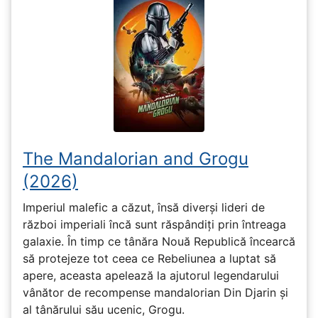
The Mandalorian and Grogu
(2026)
Imperiul malefic a căzut, însă diverși lideri de
război imperiali încă sunt răspândiți prin întreaga
galaxie. În timp ce tânăra Nouă Republică încearcă
să protejeze tot ceea ce Rebeliunea a luptat să
apere, aceasta apelează la ajutorul legendarului
vânător de recompense mandalorian Din Djarin și
al tânărului său ucenic, Grogu.