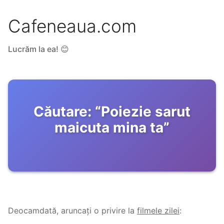
Cafeneaua.com
Lucrăm la ea! 😊
Căutare:
“
Poiezie sarut
maicuta mina ta
”
Deocamdată, aruncați o privire la
filmele zilei
: