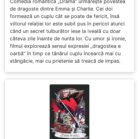
Comedia romantică „Drama” urmărește povestea
de dragoste dintre Emma și Charlie. Cei doi
formează un cuplu cât se poate de fericit, însă
viitorul relației lor este subit pus în pericol atunci
când un secret tulburător iese la iveală cu doar
câteva zile înainte de nunta lor. Cu umor și ironie,
filmul explorează sensul expresiei „dragostea e
oarbă” în timp ce tânărul cuplu încearcă mai cu
stângăcie, mai cu prietenie să treacă de impas.