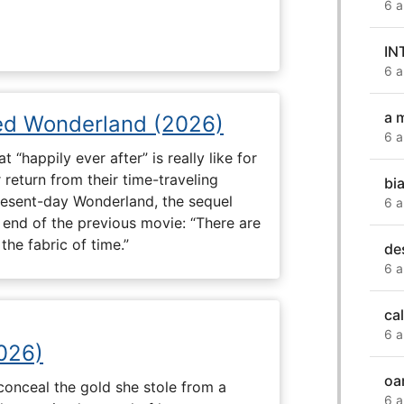
6 a
IN
6 a
a 
ed Wonderland (2026)
6 a
“happily ever after” is really like for
 return from their time-traveling
bi
present-day Wonderland, the sequel
6 a
e end of the previous movie: “There are
he fabric of time.”
de
6 a
ca
6 a
2026)
oa
onceal the gold she stole from a
6 a