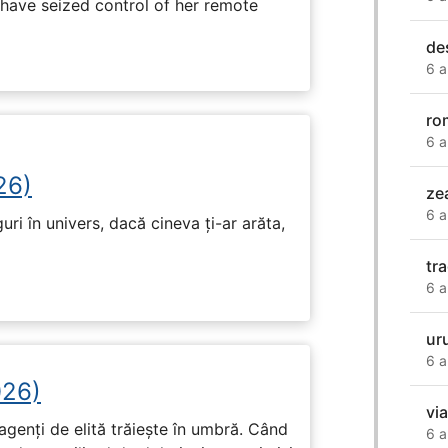
have seized control of her remote
de
6 a
ro
6 a
26)
ze
6 a
ri în univers, dacă cineva ți-ar arăta,
tr
6 a
ur
6 a
026)
vi
genți de elită trăiește în umbră. Când
6 a