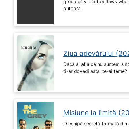
group of violent outlaws who 
outpost.
Ziua adevărului (20
Dacă ai afla că nu suntem singu
ți-ar dovedi asta, te-ai teme?
Misiune la limită (2
O echipă secretă formată din a