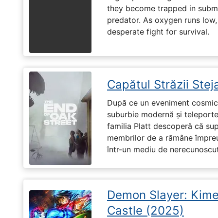
they become trapped in subm
predator. As oxygen runs low, 
desperate fight for survival.
Capătul Străzii Stej
După ce un eveniment cosmic 
suburbie modernă și teleportea
familia Platt descoperă că su
membrilor de a rămâne împreu
într-un mediu de nerecunoscut
Demon Slayer: Kimet
Castle (2025)