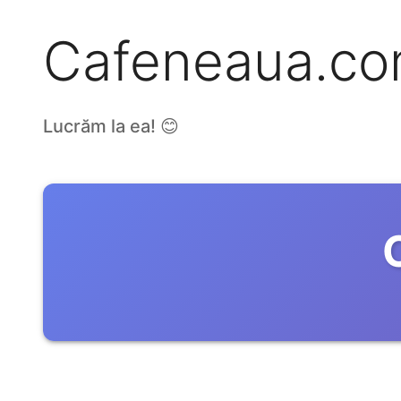
Cafeneaua.c
Lucrăm la ea! 😊