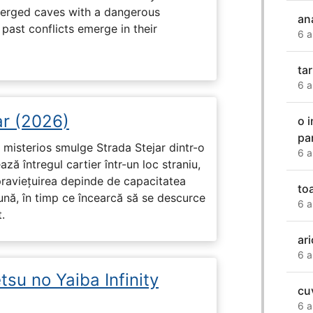
erged caves with a dangerous
an
past conflicts emerge in their
6 a
ta
6 a
ar (2026)
o 
par
misterios smulge Strada Stejar dintr-o
6 a
ză întregul cartier într-un loc straniu,
praviețuirea depinde de capacitatea
to
nă, în timp ce încearcă să se descurce
6 a
.
ari
6 a
su no Yaiba Infinity
cu
6 a