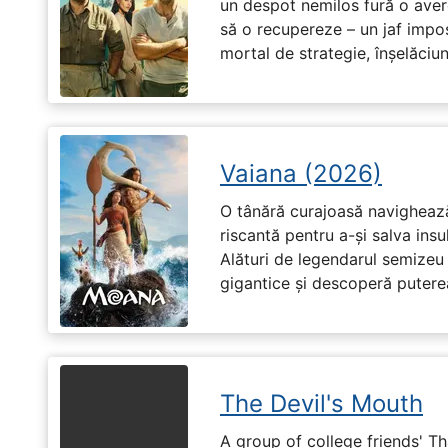
un despot nemilos fură o avere 
să o recupereze – un jaf impos
mortal de strategie, înșelăciun
Vaiana (2026)
O tânără curajoasă navighează
riscantă pentru a-și salva ins
Alături de legendarul semizeu 
gigantice și descoperă puterea 
The Devil's Mouth
A group of college friends' T