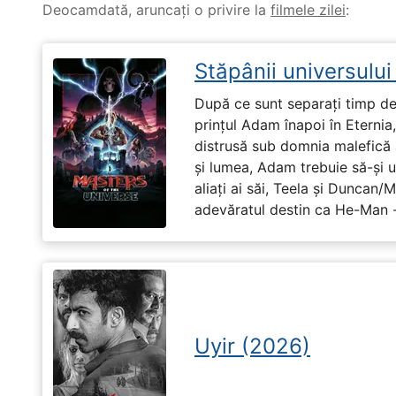
Deocamdată, aruncați o privire la
filmele zilei
:
Stăpânii universulu
După ce sunt separați timp de 
prințul Adam înapoi în Eternia
distrusă sub domnia malefică a
și lumea, Adam trebuie să-și u
aliați ai săi, Teela și Duncan/
adevăratul destin ca He-Man -
Uyir (2026)