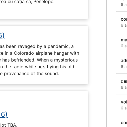
irea cu soția sa, Penelope.
6 a
co
6 a
6)
ma
 has been ravaged by a pandemic, a
6 a
e in a Colorado airplane hangar with
 has befriended. When a mysterious
ad
the radio while he’s flying his old
6 a
the provenance of the sound.
de
6 a
voi
6 a
26)
co
Plot TBA.