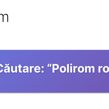
om
Căutare:
“
Polirom r