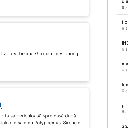
dia
6 a
flo
6 a
IN
6 a
s trapped behind German lines during
mai
6 a
lo
6 a
)
pr
6 a
toria sa periculoasă spre casă după
tâlnirile sale cu Polyphemus, Sirenele,
ap