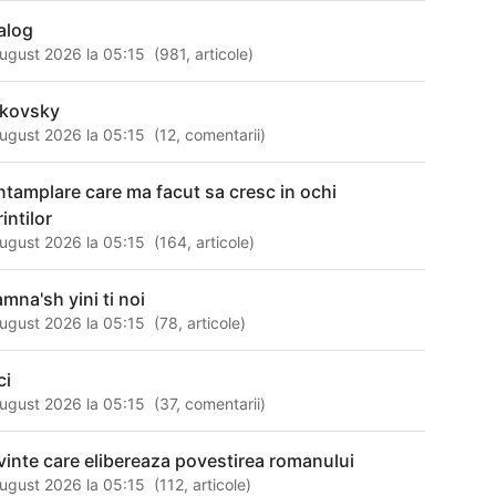
alog
ugust 2026 la 05:15
(
981
,
articole
)
rkovsky
ugust 2026 la 05:15
(
12
,
comentarii
)
intamplare care ma facut sa cresc in ochi
intilor
ugust 2026 la 05:15
(
164
,
articole
)
amna'sh yini ti noi
ugust 2026 la 05:15
(
78
,
articole
)
ci
ugust 2026 la 05:15
(
37
,
comentarii
)
vinte care elibereaza povestirea romanului
ugust 2026 la 05:15
(
112
,
articole
)