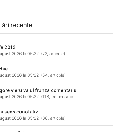
tări recente
fe 2012
ugust 2026 la 05:22
(
22
,
articole
)
chie
ugust 2026 la 05:22
(
54
,
articole
)
igore vieru valul frunza comentariu
ugust 2026 la 05:22
(
118
,
comentarii
)
hi sens conotativ
ugust 2026 la 05:22
(
38
,
articole
)