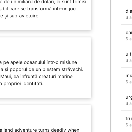
de un miliard de dolari, ei sunt trimiși
ibil care se transformă într-un joc
di
e și supraviețuire.
6 a
ba
6 a
ul
6 a
 pe apele oceanului într-o misiune
ula și poporul de un blestem străvechi.
mi
Maui, ea înfruntă creaturi marine
6 a
propriei identități.
ur
6 a
fr
6 a
hailand adventure turns deadly when