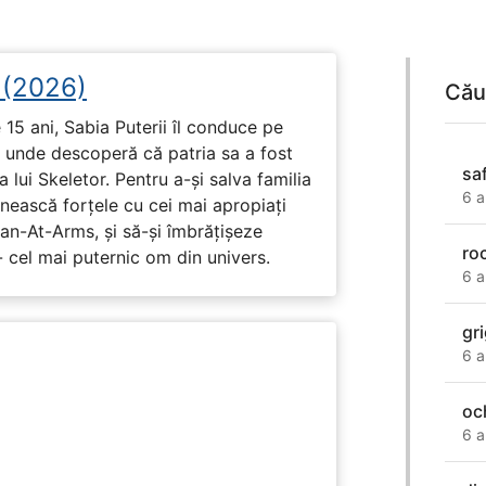
i (2026)
Cău
15 ani, Sabia Puterii îl conduce pe
, unde descoperă că patria sa a fost
sa
 lui Skeletor. Pentru a-și salva familia
6 a
nească forțele cu cei mai apropiați
Man-At-Arms, și să-și îmbrățișeze
ro
 cel mai puternic om din univers.
6 a
gr
6 a
oc
6 a