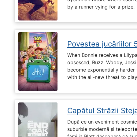
by a runner vying for a prize.
Povestea jucăriilor 
When Bonnie receives a Lilypa
obsessed, Buzz, Woody, Jessie
become exponentially harder 
with the all-new threat to pla
Capătul Străzii Stej
După ce un eveniment cosmic 
suburbie modernă și teleportea
familia Platt descoperă că su