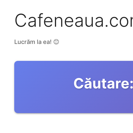
Cafeneaua.c
Lucrăm la ea! 😊
Căutare