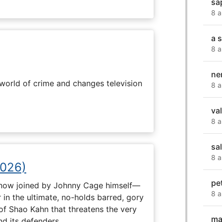
sa
8 a
a 
8 a
ne
rworld of crime and changes television
8 a
va
8 a
sa
8 a
2026)
pet
now joined by Johnny Cage himself—
8 a
 in the ultimate, no-holds barred, gory
 of Shao Kahn that threatens the very
ma
nd its defenders.