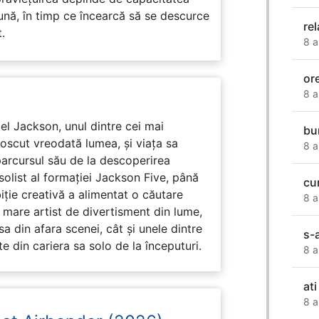
nă, în timp ce încearcă să se descurce
rel
.
8 a
or
8 a
l Jackson, unul dintre cei mai
bu
unoscut vreodată lumea, și viața sa
8 a
arcursul său de la descoperirea
solist al formației Jackson Five, până
cu
biție creativă a alimentat o căutare
8 a
 mare artist de divertisment din lume,
a din afara scenei, cât și unele dintre
s-
din cariera sa solo de la începuturi.
8 a
ati
8 a