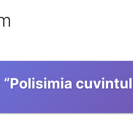
om
:
“
Polisimia cuvintul