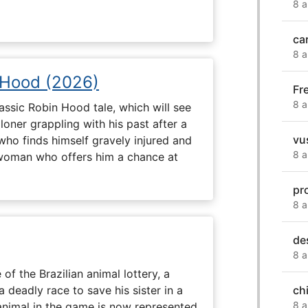
8 a
ca
8 a
 Hood (2026)
Fr
8 a
assic Robin Hood tale, which will see
loner grappling with his past after a
vu
who finds himself gravely injured and
8 a
 woman who offers him a chance at
pr
8 a
de
8 a
 of the Brazilian animal lottery, a
ch
deadly race to save his sister in a
8 a
animal in the game is now represented