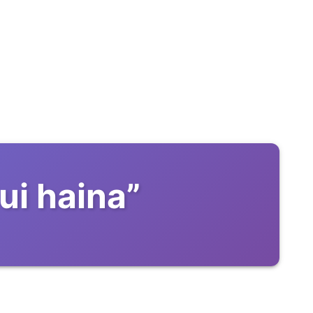
ui haina
”