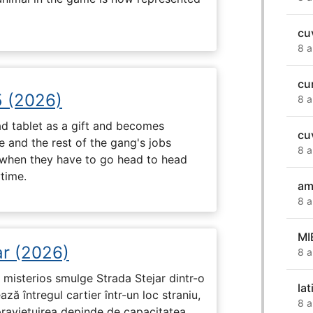
cu
8 a
cu
5 (2026)
8 a
d tablet as a gift and becomes
cu
 and the rest of the gang's jobs
8 a
when they have to go head to head
ytime.
ami
8 a
MI
ar (2026)
8 a
misterios smulge Strada Stejar dintr-o
lat
ză întregul cartier într-un loc straniu,
8 a
praviețuirea depinde de capacitatea