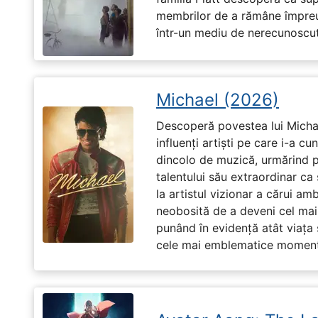
membrilor de a rămâne împreu
într-un mediu de nerecunoscut
Michael (2026)
Descoperă povestea lui Michae
influenți artiști pe care i-a c
dincolo de muzică, urmărind p
talentului său extraordinar ca 
la artistul vizionar a cărui am
neobosită de a deveni cel mai
punând în evidență atât viața s
cele mai emblematice momente 