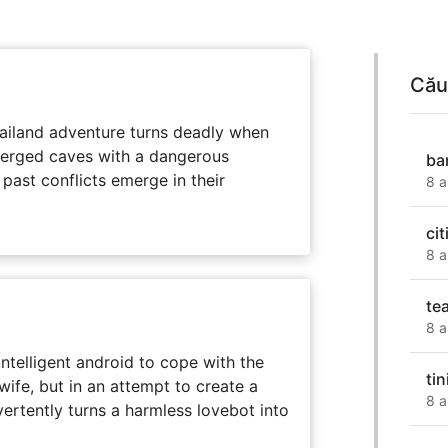
Cău
hailand adventure turns deadly when
erged caves with a dangerous
ba
past conflicts emerge in their
8 a
ci
8 a
te
8 a
intelligent android to cope with the
ti
wife, but in an attempt to create a
8 a
dvertently turns a harmless lovebot into