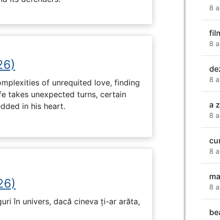
8 a
fi
8 a
26)
de
8 a
plexities of unrequited love, finding
fe takes unexpected turns, certain
a z
ded in his heart.
8 a
cu
8 a
ma
26)
8 a
ri în univers, dacă cineva ți-ar arăta,
be