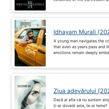
Idhayam Murali (20
A young man navigates the com
that even as years pass and li
emotions remain deeply embed
Ziua adevărului (20
Dacă ai afla că nu suntem singu
ți-ar dovedi asta, te-ai teme?