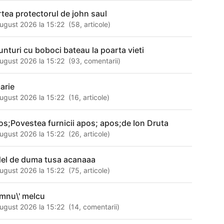
rtea protectorul de john saul
ugust 2026 la 15:22
(
58
,
articole
)
unturi cu boboci bateau la poarta vieti
ugust 2026 la 15:22
(
93
,
comentarii
)
carie
ugust 2026 la 15:22
(
16
,
articole
)
os;Povestea furnicii apos; apos;de Ion Druta
ugust 2026 la 15:22
(
26
,
articole
)
del de duma tusa acanaaa
ugust 2026 la 15:22
(
75
,
articole
)
mnu\' melcu
ugust 2026 la 15:22
(
14
,
comentarii
)