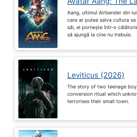
Avatar Aang: The L
Aang, ultimul Airbender din l
care ar putea salva cultura sa 
săi, el pornește într-o călători
să ajungă la cine nu trebuie.
Leviticus (2026)
The story of two teenage boy
conversion ritual which unknow
terrorises their small town.