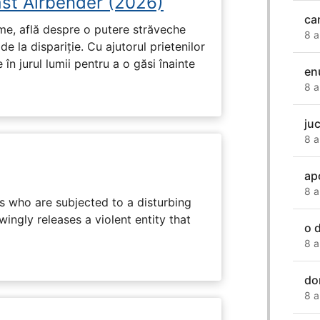
ast Airbender (2026)
ca
ume, află despre o putere străveche
8 a
de la dispariție. Cu ajutorul prietenilor
e în jurul lumii pentru a o găsi înainte
en
8 a
ju
8 a
ap
8 a
s who are subjected to a disturbing
ingly releases a violent entity that
o 
8 a
do
8 a