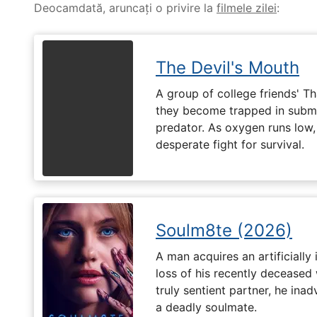
Deocamdată, aruncați o privire la
filmele zilei
:
The Devil's Mouth
A group of college friends' T
they become trapped in subm
predator. As oxygen runs low, 
desperate fight for survival.
Soulm8te (2026)
A man acquires an artificially 
loss of his recently deceased 
truly sentient partner, he ina
a deadly soulmate.