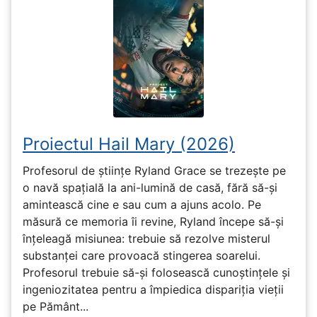
Proiectul Hail Mary (2026)
Profesorul de științe Ryland Grace se trezește pe
o navă spațială la ani-lumină de casă, fără să-și
amintească cine e sau cum a ajuns acolo. Pe
măsură ce memoria îi revine, Ryland începe să-și
înțeleagă misiunea: trebuie să rezolve misterul
substanței care provoacă stingerea soarelui.
Profesorul trebuie să-și folosească cunoștințele și
ingeniozitatea pentru a împiedica dispariția vieții
pe Pământ...