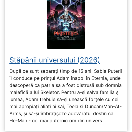
Stăpânii universului (2026)
După ce sunt separați timp de 15 ani, Sabia Puterii
îl conduce pe prințul Adam înapoi în Eternia, unde
descoperă că patria sa a fost distrusă sub domnia
malefică a lui Skeletor. Pentru a-și salva familia și
lumea, Adam trebuie să-și unească forțele cu cei
mai apropiați aliați ai săi, Teela și Duncan/Man-At-
Arms, și să-și îmbrățișeze adevăratul destin ca
He-Man - cel mai puternic om din univers.