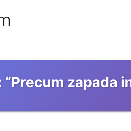
om
:
“
Precum zapada in