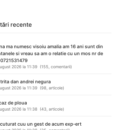
tări recente
na ma numesc visoiu amalia am 16 ani sunt din
ntanele si vreau sa am o relatie cu un mos nr de
l 0721531479
ugust 2026 la 11:39
(
155
,
comentarii
)
strita dan andrei negura
ugust 2026 la 11:39
(
98
,
articole
)
 caz de ploua
ugust 2026 la 11:38
(
43
,
articole
)
scuturat cuu un gest de acum exp-ert