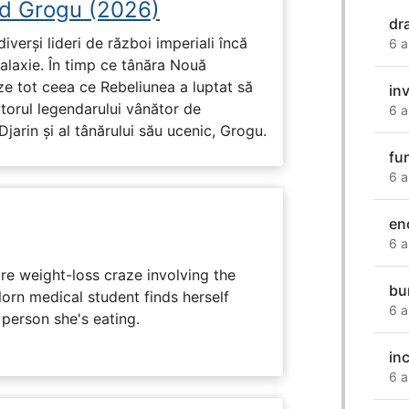
d Grogu (2026)
dr
diverși lideri de război imperiali încă
6 a
galaxie. În timp ce tânăra Nouă
ze tot ceea ce Rebeliunea a luptat să
in
torul legendarului vânător de
6 a
arin și al tânărului său ucenic, Grogu.
fu
6 a
en
6 a
e weight-loss craze involving the
bu
lorn medical student finds herself
6 a
 person she's eating.
inc
6 a