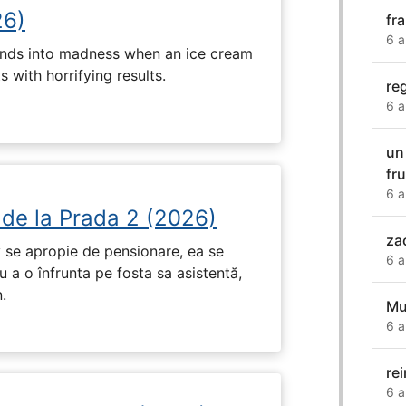
26)
fr
6 a
ends into madness when an ice cream
 with horrifying results.
re
6 a
un
fr
6 a
 de la Prada 2 (2026)
za
 se apropie de pensionare, ea se
6 a
 a o înfrunta pe fosta sa asistentă,
.
Mu
6 a
re
6 a