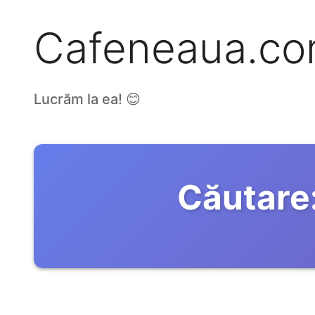
Cafeneaua.c
Lucrăm la ea! 😊
Căutare