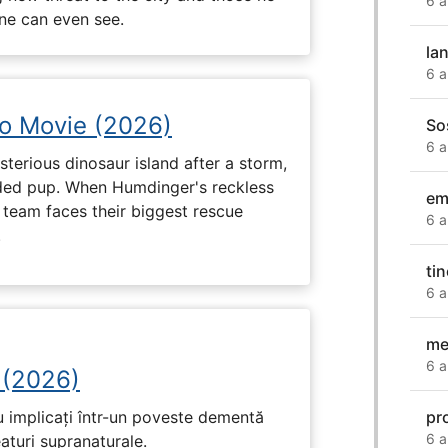
6 a
one can even see.
la
6 a
no Movie (2026)
So
6 a
terious dinosaur island after a storm,
ded pup. When Humdinger's reckless
em
 team faces their biggest rescue
6 a
.
ti
6 a
me
6 a
 (2026)
u implicați într-un poveste dementă
pr
6 a
eaturi supranaturale.