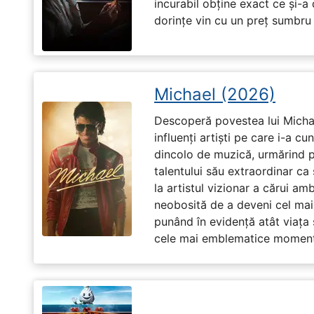
incurabil obține exact ce și-a
dorințe vin cu un preț sumbru ș
Michael (2026)
Descoperă povestea lui Michae
influenți artiști pe care i-a c
dincolo de muzică, urmărind p
talentului său extraordinar ca 
la artistul vizionar a cărui am
neobosită de a deveni cel mai
punând în evidență atât viața s
cele mai emblematice momente 