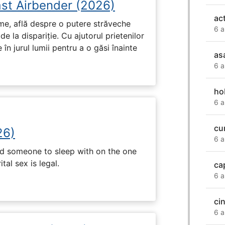
ast Airbender (2026)
ac
ume, află despre o putere străveche
6 a
de la dispariție. Cu ajutorul prietenilor
e în jurul lumii pentru a o găsi înainte
as
6 a
ho
6 a
cum
26)
6 a
nd someone to sleep with on the one
tal sex is legal.
ca
6 a
cin
6 a