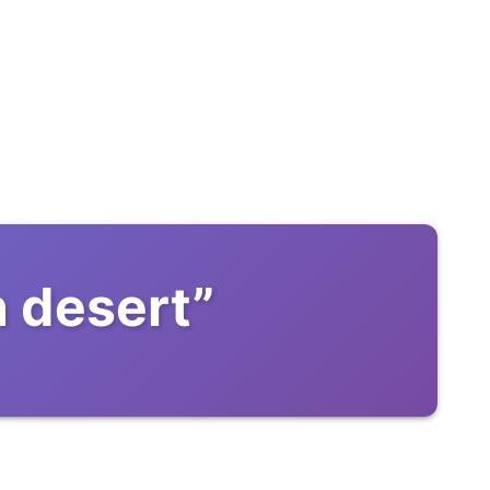
 desert
”