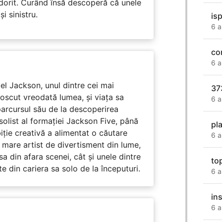
 dorit. Curând însă descoperă că unele
i sinistru.
is
6 a
co
6 a
l Jackson, unul dintre cei mai
37
unoscut vreodată lumea, și viața sa
6 a
arcursul său de la descoperirea
solist al formației Jackson Five, până
pl
biție creativă a alimentat o căutare
6 a
 mare artist de divertisment din lume,
a din afara scenei, cât și unele dintre
to
din cariera sa solo de la începuturi.
6 a
in
6 a