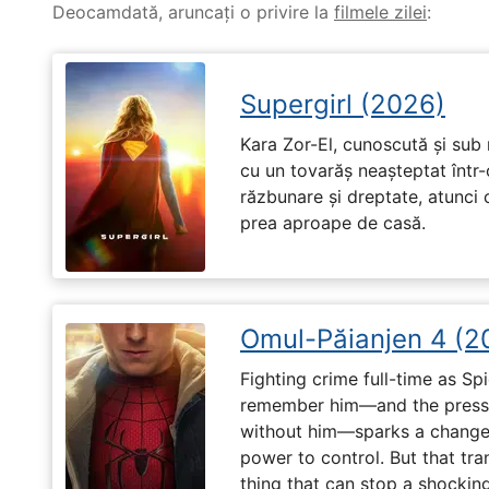
Deocamdată, aruncați o privire la
filmele zilei
:
Supergirl (2026)
Kara Zor-El, cunoscută și sub 
cu un tovarăș neașteptat într-
răzbunare și dreptate, atunci
prea aproape de casă.
Omul-Păianjen 4 (2
Fighting crime full-time as Sp
remember him—and the pressur
without him—sparks a change 
power to control. But that tr
thing that can stop a shockin