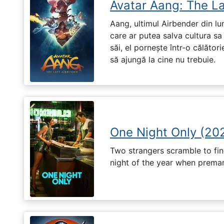
Avatar Aang: The L
Aang, ultimul Airbender din l
care ar putea salva cultura sa 
săi, el pornește într-o călători
să ajungă la cine nu trebuie.
One Night Only (20
Two strangers scramble to fi
night of the year when premari