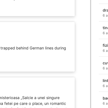
dr
6 a
ti
6 a
fiz
s trapped behind German lines during
6 a
cu
6 a
li
6 a
isterioasa „Salcie a unei singure
ba
ma fetei pe care o place, un romantic
6 a