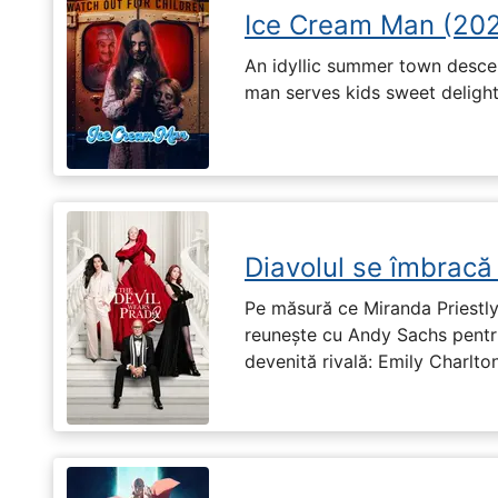
Ice Cream Man (20
An idyllic summer town desc
man serves kids sweet delights
Diavolul se îmbracă
Pe măsură ce Miranda Priestly
reunește cu Andy Sachs pentru
devenită rivală: Emily Charlton