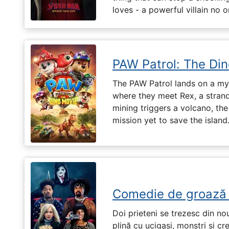
loves - a powerful villain no 
PAW Patrol: The Di
The PAW Patrol lands on a mys
where they meet Rex, a stran
mining triggers a volcano, the
mission yet to save the island
Comedie de groază
Doi prieteni se trezesc din no
plină cu ucigași, monștri și cr