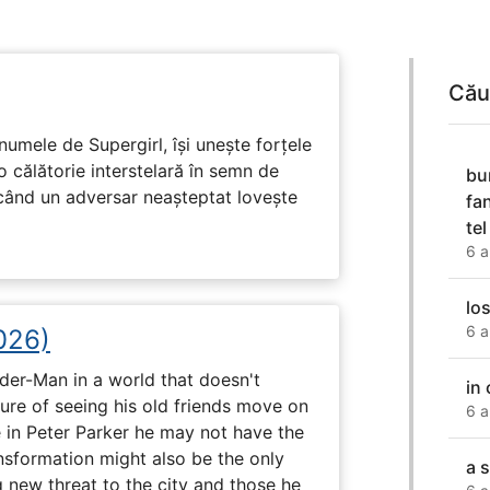
Cău
numele de Supergirl, își unește forțele
o călătorie interstelară în semn de
bu
 când un adversar neașteptat lovește
fa
te
6 a
lo
6 a
026)
ider-Man in a world that doesn't
in
e of seeing his old friends move on
6 a
in Peter Parker he may not have the
ansformation might also be the only
a 
g new threat to the city and those he