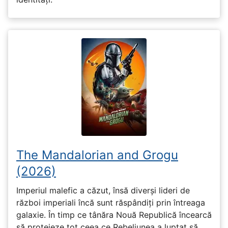
The Mandalorian and Grogu
(2026)
Imperiul malefic a căzut, însă diverși lideri de
război imperiali încă sunt răspândiți prin întreaga
galaxie. În timp ce tânăra Nouă Republică încearcă
să protejeze tot ceea ce Rebeliunea a luptat să