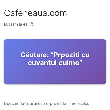
Cafeneaua.com
Lucrăm la ea! 😊
Căutare:
“
Prpoziti cu
cuvantul culme
”
Deocamdată, aruncați o privire la
filmele zilei
: