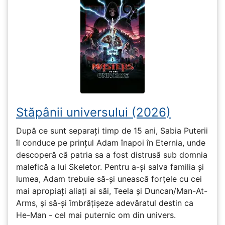
Stăpânii universului (2026)
După ce sunt separați timp de 15 ani, Sabia Puterii
îl conduce pe prințul Adam înapoi în Eternia, unde
descoperă că patria sa a fost distrusă sub domnia
malefică a lui Skeletor. Pentru a-și salva familia și
lumea, Adam trebuie să-și unească forțele cu cei
mai apropiați aliați ai săi, Teela și Duncan/Man-At-
Arms, și să-și îmbrățișeze adevăratul destin ca
He-Man - cel mai puternic om din univers.