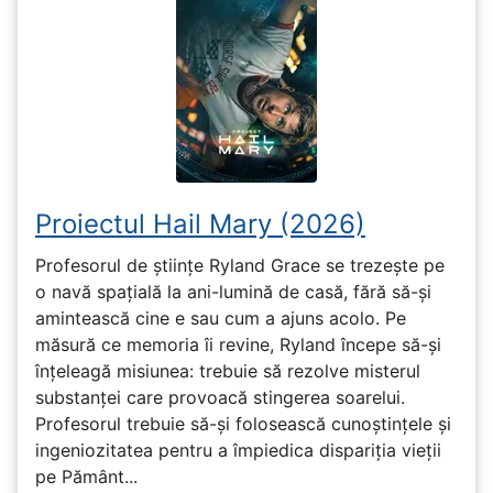
Proiectul Hail Mary (2026)
Profesorul de științe Ryland Grace se trezește pe
o navă spațială la ani-lumină de casă, fără să-și
amintească cine e sau cum a ajuns acolo. Pe
măsură ce memoria îi revine, Ryland începe să-și
înțeleagă misiunea: trebuie să rezolve misterul
substanței care provoacă stingerea soarelui.
Profesorul trebuie să-și folosească cunoștințele și
ingeniozitatea pentru a împiedica dispariția vieții
pe Pământ...