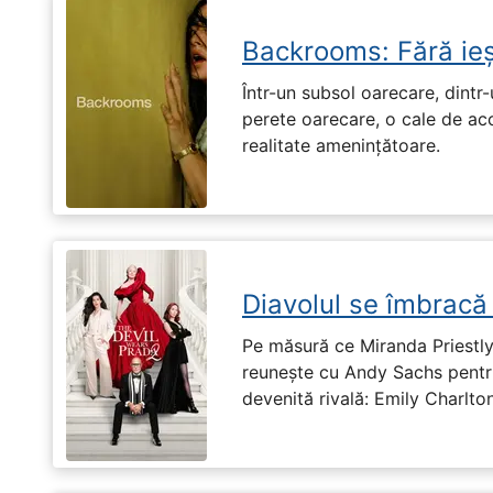
Backrooms: Fără ieș
Într-un subsol oarecare, dint
perete oarecare, o cale de ac
realitate amenințătoare.
Diavolul se îmbracă
Pe măsură ce Miranda Priestly
reunește cu Andy Sachs pentru
devenită rivală: Emily Charlton