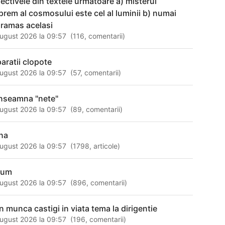
jectivele din textele urmatoare a) misterul
prem al cosmosului este cel al luminii b) numai
 ramas acelasi
ugust 2026 la 09:57
(
116
,
comentarii
)
paratii clopote
ugust 2026 la 09:57
(
57
,
comentarii
)
nseamna "nete"
ugust 2026 la 09:57
(
89
,
comentarii
)
na
ugust 2026 la 09:57
(
1798
,
articole
)
rum
ugust 2026 la 09:57
(
896
,
comentarii
)
in munca castigi in viata tema la dirigentie
ugust 2026 la 09:57
(
196
,
comentarii
)