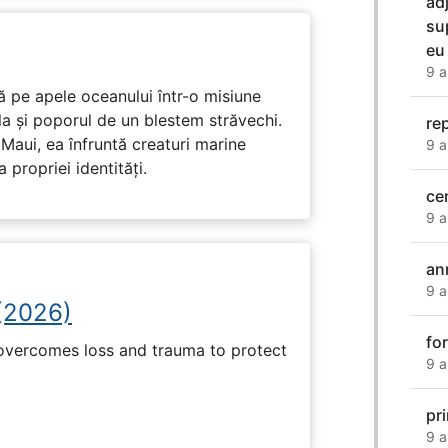
ad
su
eu
9 a
 pe apele oceanului într-o misiune
ula și poporul de un blestem străvechi.
re
Maui, ea înfruntă creaturi marine
9 a
propriei identități.
ce
9 a
an
9 a
(2026)
fo
 overcomes loss and trauma to protect
9 a
pr
9 a