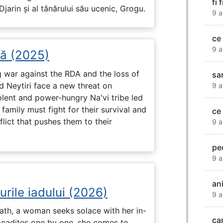
fi 
arin și al tânărului său ucenic, Grogu.
9 a
ce
9 a
șă (2025)
g war against the RDA and the loss of
sa
nd Neytiri face a new threat on
9 a
olent and power-hungry Na'vi tribe led
family must fight for their survival and
ce
flict that pushes them to their
9 a
pe
9 a
an
urile iadului (2026)
9 a
ath, a woman seeks solace with her in-
ca
Deadites one by one, she comes to