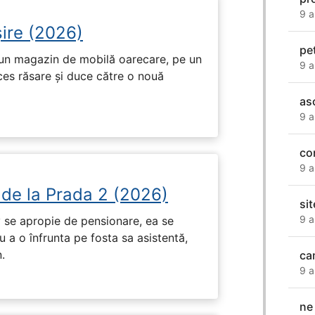
9 a
ire (2026)
pet
r-un magazin de mobilă oarecare, pe un
9 a
ces răsare și duce către o nouă
as
9 a
co
9 a
 de la Prada 2 (2026)
si
9 a
 se apropie de pensionare, ea se
 a o înfrunta pe fosta sa asistentă,
.
ca
9 a
ne