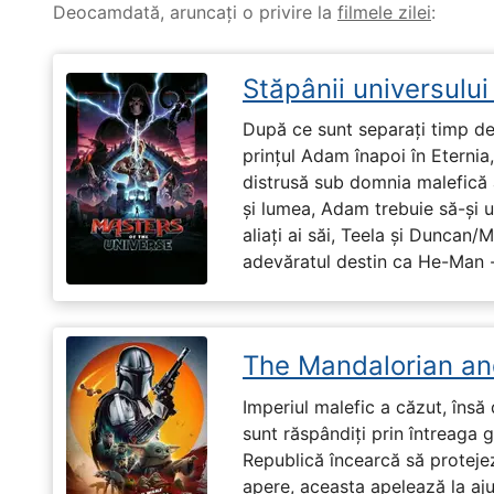
Deocamdată, aruncați o privire la
filmele zilei
:
Stăpânii universulu
După ce sunt separați timp de 
prințul Adam înapoi în Eternia
distrusă sub domnia malefică a
și lumea, Adam trebuie să-și u
aliați ai săi, Teela și Duncan/
adevăratul destin ca He-Man -
The Mandalorian an
Imperiul malefic a căzut, însă 
sunt răspândiți prin întreaga 
Republică încearcă să proteje
apere, aceasta apelează la aju