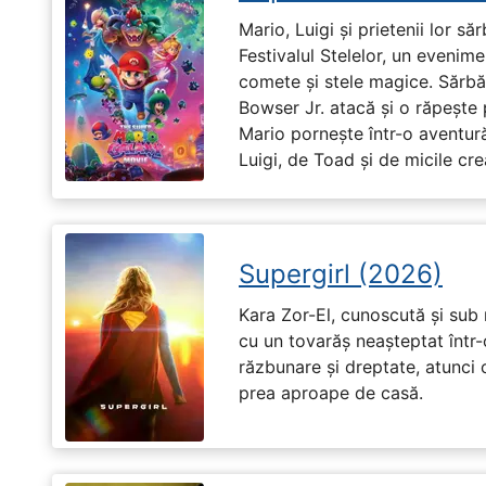
Mario, Luigi și prietenii lor să
Festivalul Stelelor, un evenim
comete și stele magice. Sărbă
Bowser Jr. atacă și o răpește 
Mario pornește într-o aventură
Luigi, de Toad și de micile cr
Supergirl (2026)
Kara Zor-El, cunoscută și sub 
cu un tovarăș neașteptat într-
răzbunare și dreptate, atunci
prea aproape de casă.