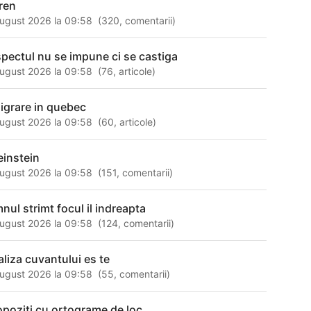
ren
ugust 2026 la 09:58
(
320
,
comentarii
)
spectul nu se impune ci se castiga
ugust 2026 la 09:58
(
76
,
articole
)
igrare in quebec
ugust 2026 la 09:58
(
60
,
articole
)
einstein
ugust 2026 la 09:58
(
151
,
comentarii
)
mnul strimt focul il indreapta
ugust 2026 la 09:58
(
124
,
comentarii
)
aliza cuvantului es te
ugust 2026 la 09:58
(
55
,
comentarii
)
opoziti cu ortograme de loc