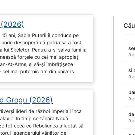
i (2026)
Cău
15 ani, Sabia Puterii îl conduce pe
, unde descoperă că patria sa a fost
se
 lui Skeletor. Pentru a-și salva familia
9 a
nească forțele cu cei mai apropiați
Man-At-Arms, și să-și îmbrățișeze
si 
 cel mai puternic om din univers.
9 a
par
d Grogu (2026)
9 a
diverși lideri de război imperiali încă
de 
galaxie. În timp ce tânăra Nouă
9 a
ze tot ceea ce Rebeliunea a luptat să
torul legendarului vânător de