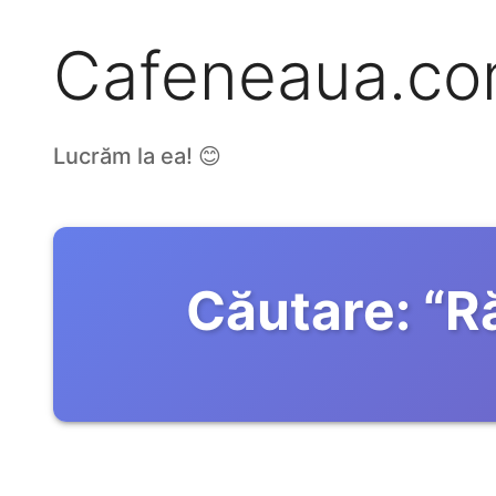
Cafeneaua.c
Lucrăm la ea! 😊
Căutare:
“
Ră