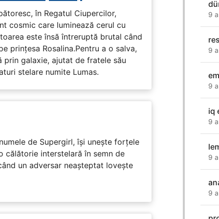
dü
rbătoresc, în Regatul Ciupercilor,
9 a
ent cosmic care luminează cerul cu
toarea este însă întreruptă brutal când
re
pe prinţesa Rosalina.Pentru a o salva,
9 a
 prin galaxie, ajutat de fratele său
eaturi stelare numite Lumas.
em
9 a
iq 
9 a
numele de Supergirl, își unește forțele
le
o călătorie interstelară în semn de
9 a
 când un adversar neașteptat lovește
an
9 a
pr