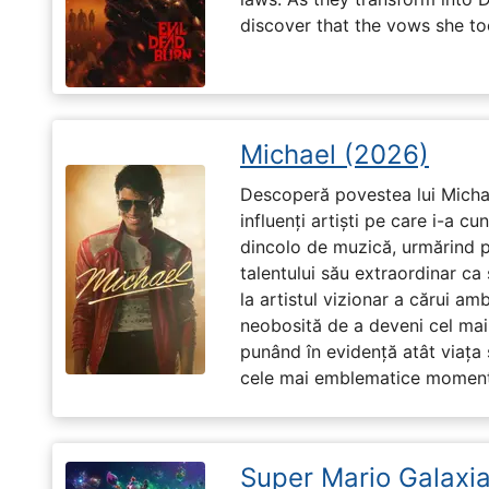
discover that the vows she too
Michael (2026)
Descoperă povestea lui Michae
influenți artiști pe care i-a c
dincolo de muzică, urmărind p
talentului său extraordinar ca 
la artistul vizionar a cărui am
neobosită de a deveni cel mai
punând în evidență atât viața s
cele mai emblematice momente 
Super Mario Galaxia