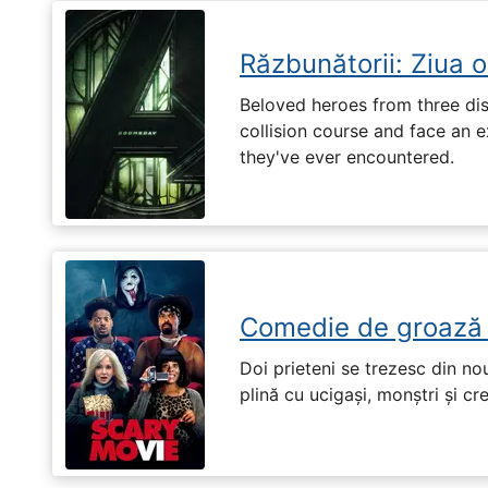
Răzbunătorii: Ziua 
Beloved heroes from three dis
collision course and face an ex
they've ever encountered.
Comedie de groază
Doi prieteni se trezesc din no
plină cu ucigași, monștri și cr