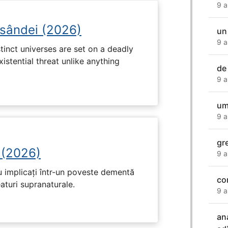
9 a
osândei (2026)
un
9 a
tinct universes are set on a deadly
istential threat unlike anything
de 
9 a
um
9 a
gr
 (2026)
9 a
u implicați într-un poveste dementă
co
eaturi supranaturale.
9 a
an