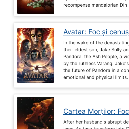
recompense mandalorian Din Dj
Avatar: Foc și cenu
In the wake of the devastatin
their eldest son, Jake Sully a
Pandora: the Ash People, a vi
by the ruthless Varang. Jake's 
the future of Pandora in a con
emotional and physical limits.
Cartea Morților: Foc
After her husband's abrupt de
laws. As they transform into 