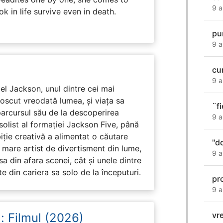
9 a
k in life survive even in death.
pun
9 a
cu
9 a
l Jackson, unul dintre cei mai
unoscut vreodată lumea, și viața sa
¨f
arcursul său de la descoperirea
9 a
solist al formației Jackson Five, până
biție creativă a alimentat o căutare
"d
 mare artist de divertisment din lume,
9 a
a din afara scenei, cât și unele dintre
din cariera sa solo de la începuturi.
pr
9 a
vr
: Filmul (2026)