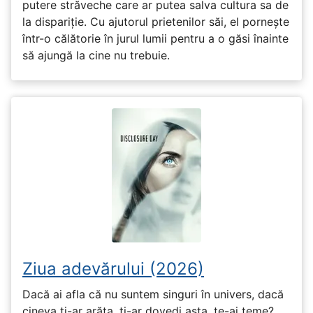
putere străveche care ar putea salva cultura sa de
la dispariție. Cu ajutorul prietenilor săi, el pornește
într-o călătorie în jurul lumii pentru a o găsi înainte
să ajungă la cine nu trebuie.
Ziua adevărului (2026)
Dacă ai afla că nu suntem singuri în univers, dacă
cineva ți-ar arăta, ți-ar dovedi asta, te-ai teme?