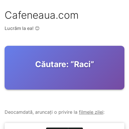
Cafeneaua.com
Lucrăm la ea! 😊
Căutare:
“
Raci
”
Deocamdată, aruncați o privire la
filmele zilei
: