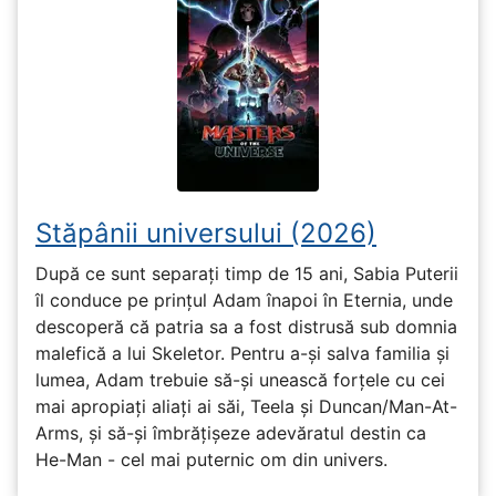
Stăpânii universului (2026)
După ce sunt separați timp de 15 ani, Sabia Puterii
îl conduce pe prințul Adam înapoi în Eternia, unde
descoperă că patria sa a fost distrusă sub domnia
malefică a lui Skeletor. Pentru a-și salva familia și
lumea, Adam trebuie să-și unească forțele cu cei
mai apropiați aliați ai săi, Teela și Duncan/Man-At-
Arms, și să-și îmbrățișeze adevăratul destin ca
He-Man - cel mai puternic om din univers.