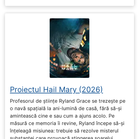
Proiectul Hail Mary (2026)
Profesorul de științe Ryland Grace se trezește pe
o navă spațială la ani-lumină de casă, fără să-și
amintească cine e sau cum a ajuns acolo. Pe
măsură ce memoria îi revine, Ryland începe să-și
înțeleagă misiunea: trebuie să rezolve misterul
substanței care provoacă stingerea soarelui.