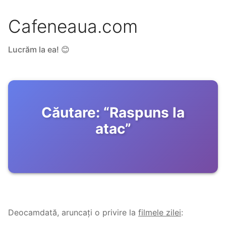
Cafeneaua.com
Lucrăm la ea! 😊
Căutare:
“
Raspuns la
atac
”
Deocamdată, aruncați o privire la
filmele zilei
: