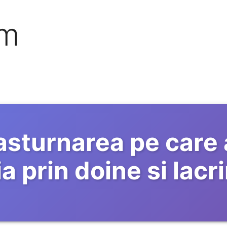
om
asturnarea pe care 
ia prin doine si lac