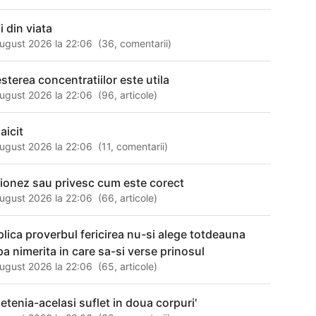
i din viata
ugust 2026 la 22:06
(
36
,
comentarii
)
esterea concentratiilor este utila
ugust 2026 la 22:06
(
96
,
articole
)
aicit
ugust 2026 la 22:06
(
11
,
comentarii
)
zionez sau privesc cum este corect
ugust 2026 la 22:06
(
66
,
articole
)
plica proverbul fericirea nu-si alege totdeauna
ipa nimerita in care sa-si verse prinosul
ugust 2026 la 22:06
(
65
,
articole
)
ietenia-acelasi suflet in doua corpuri'