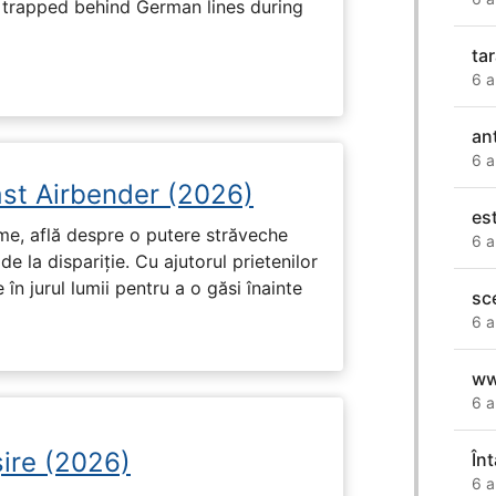
s trapped behind German lines during
ta
6 a
an
6 a
ast Airbender (2026)
es
ume, află despre o putere străveche
6 a
de la dispariție. Cu ajutorul prietenilor
e în jurul lumii pentru a o găsi înainte
sc
6 a
ww
6 a
ire (2026)
În
6 a