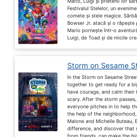
Mario, Luigi și prietenii lor să
Festivalul Stelelor, un evenim
comete și stele magice. Sărbă
Bowser Jr. atacă și o răpește 
Mario pornește într-o aventură
Luigi, de Toad și de micile cr
Storm on Sesame St
In the Storm on Sesame Street
together to get ready for a b
have courage, and calm their
scary. After the storm passes,
everyone pitches in to help th
the help of the neighborhood,
Malone and Michelle Buteau, 
difference, and discover that 
from friends, can make the big