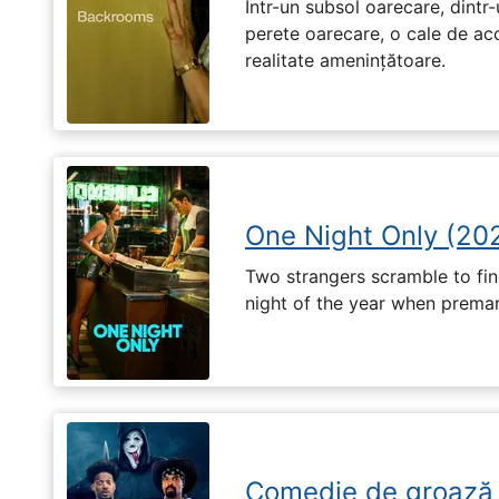
Într-un subsol oarecare, dint
perete oarecare, o cale de ac
realitate amenințătoare.
One Night Only (20
Two strangers scramble to fi
night of the year when premari
Comedie de groază