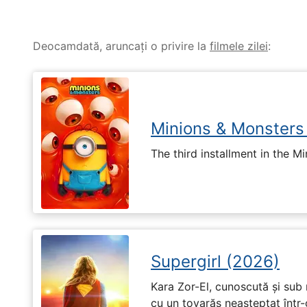
Deocamdată, aruncați o privire la
filmele zilei
:
Minions & Monsters
The third installment in the Mi
Supergirl (2026)
Kara Zor-El, cunoscută și sub 
cu un tovarăș neașteptat într-