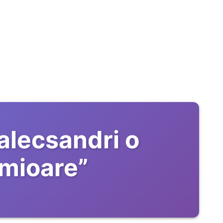
alecsandri o
rimioare
”