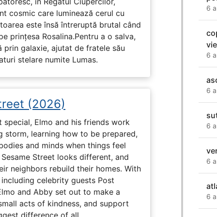
rbătoresc, în Regatul Ciupercilor,
6 a
ent cosmic care luminează cerul cu
toarea este însă întreruptă brutal când
co
pe prinţesa Rosalina.Pentru a o salva,
vie
 prin galaxie, ajutat de fratele său
6 a
eaturi stelare numite Lumas.
as
6 a
reet (2026)
su
 special, Elmo and his friends work
6 a
ig storm, learning how to be prepared,
 bodies and minds when things feel
ve
 Sesame Street looks different, and
6 a
eir neighbors rebuild their homes. With
 including celebrity guests Post
at
Elmo and Abby set out to make a
6 a
small acts of kindness, and support
gest difference of all.