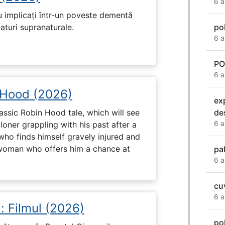
6 a
u implicați într-un poveste dementă
po
eaturi supranaturale.
6 a
PO
6 a
 Hood (2026)
ex
de
assic Robin Hood tale, which will see
6 a
loner grappling with his past after a
who finds himself gravely injured and
 woman who offers him a chance at
pa
6 a
cu
6 a
: Filmul (2026)
po