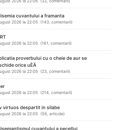
ugust 2026 la 22:06
(
32
,
comentarii
)
lisemia cuvantului a framanta
ugust 2026 la 22:05
(
143
,
comentarii
)
RT
ugust 2026 la 22:05
(
161
,
comentarii
)
plicatia proverbului cu o cheie de aur se
schide orice uÈÄ
ugust 2026 la 22:05
(
23
,
comentarii
)
ler
ugust 2026 la 22:05
(
214
,
comentarii
)
v virtuos despartit in silabe
ugust 2026 la 22:05
(
56
,
articole
)
lisemantismul cuvantului a pecetlui