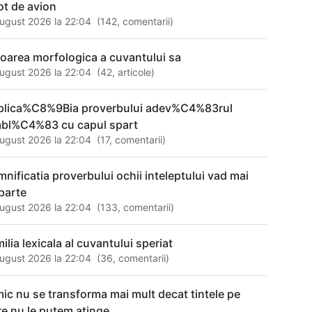
lot de avion
ugust 2026 la 22:04
(
142
,
comentarii
)
loarea morfologica a cuvantului sa
ugust 2026 la 22:04
(
42
,
articole
)
plica%C8%9Bia proverbului adev%C4%83rul
bl%C4%83 cu capul spart
ugust 2026 la 22:04
(
17
,
comentarii
)
mnificatia proverbului ochii inteleptului vad mai
parte
ugust 2026 la 22:04
(
133
,
comentarii
)
ilia lexicala al cuvantului speriat
ugust 2026 la 22:04
(
36
,
comentarii
)
mic nu se transforma mai mult decat tintele pe
re nu le putem atinge