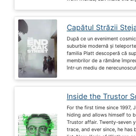
Capătul Străzii Stej
După ce un eveniment cosmic 
suburbie modernă și teleportea
familia Platt descoperă că su
membrilor de a rămâne împreu
într-un mediu de nerecunoscut
Inside the Trustor 
For the first time since 1997,
hiding and allows himself to b
Trustor affair. Twenty-seven 
trace, and ever since, he has