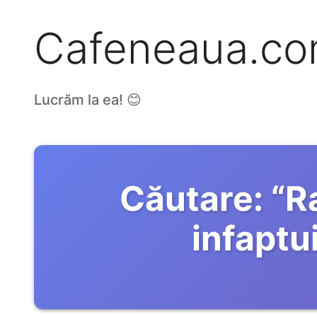
Cafeneaua.c
Lucrăm la ea! 😊
Căutare:
“
R
infaptu