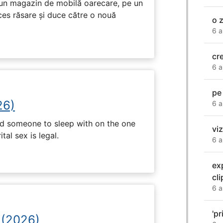
r-un magazin de mobilă oarecare, pe un
ces răsare și duce către o nouă
o z
6 a
cr
6 a
pe 
26)
6 a
nd someone to sleep with on the one
vi
tal sex is legal.
6 a
ex
cl
6 a
'pr
 (2026)