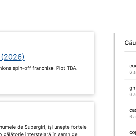
Cău
 (2026)
cu
nions spin-off franchise. Plot TBA.
6 a
ghi
6 a
ca
6 a
numele de Supergirl, își unește forțele
co
o călătorie interstelară în semn de