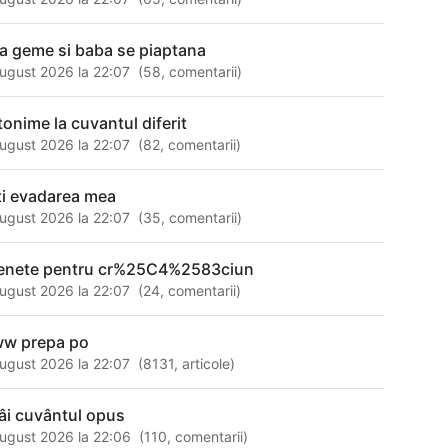
ra geme si baba se piaptana
ugust 2026 la 22:07
(
58
,
comentarii
)
tonime la cuvantul diferit
ugust 2026 la 22:07
(
82
,
comentarii
)
ti evadarea mea
ugust 2026 la 22:07
(
35
,
comentarii
)
enete pentru cr%25C4%2583ciun
ugust 2026 la 22:07
(
24
,
comentarii
)
w prepa po
ugust 2026 la 22:07
(
8131
,
articole
)
tâi cuvântul opus
ugust 2026 la 22:06
(
110
,
comentarii
)