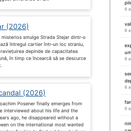
pi
6 a
va
ar (2026)
6 a
misterios smulge Strada Stejar dintr-o
ză întregul cartier într-un loc straniu,
ex
praviețuirea depinde de capacitatea
um
nă, în timp ce încearcă să se descurce
6 a
.
se
de
6 a
Scandal (2026)
fam
 Joachim Posener finally emerges from
6 a
e interviewed about his life and the
years ago, he disappeared without a
ni
 been on the international most wanted
ca