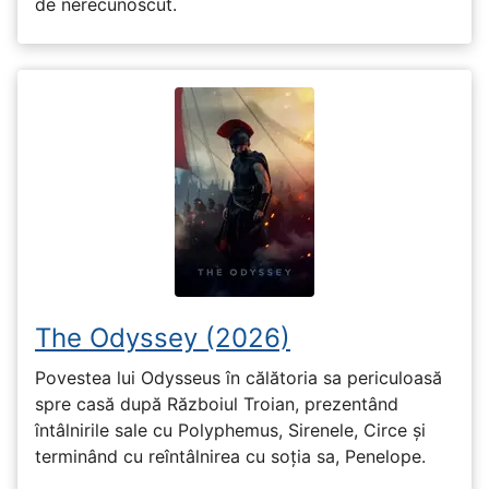
de nerecunoscut.
The Odyssey (2026)
Povestea lui Odysseus în călătoria sa periculoasă
spre casă după Războiul Troian, prezentând
întâlnirile sale cu Polyphemus, Sirenele, Circe și
terminând cu reîntâlnirea cu soția sa, Penelope.