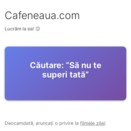
Cafeneaua.com
Lucrăm la ea! 😊
Căutare:
“
Să nu te
superi tată
”
Deocamdată, aruncați o privire la
filmele zilei
: