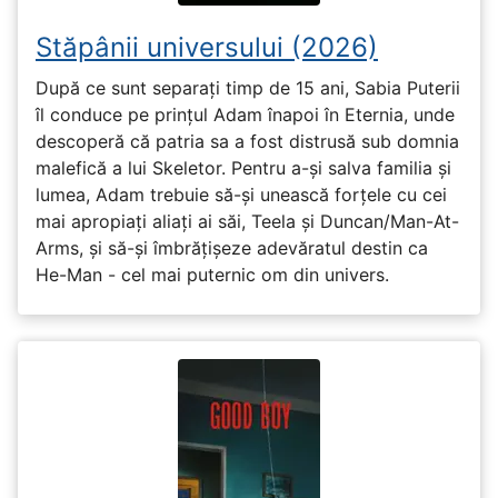
Stăpânii universului (2026)
După ce sunt separați timp de 15 ani, Sabia Puterii
îl conduce pe prințul Adam înapoi în Eternia, unde
descoperă că patria sa a fost distrusă sub domnia
malefică a lui Skeletor. Pentru a-și salva familia și
lumea, Adam trebuie să-și unească forțele cu cei
mai apropiați aliați ai săi, Teela și Duncan/Man-At-
Arms, și să-și îmbrățișeze adevăratul destin ca
He-Man - cel mai puternic om din univers.