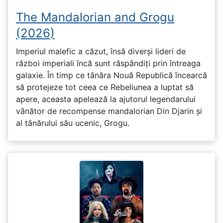
The Mandalorian and Grogu
(2026)
Imperiul malefic a căzut, însă diverși lideri de
război imperiali încă sunt răspândiți prin întreaga
galaxie. În timp ce tânăra Nouă Republică încearcă
să protejeze tot ceea ce Rebeliunea a luptat să
apere, aceasta apelează la ajutorul legendarului
vânător de recompense mandalorian Din Djarin și
al tânărului său ucenic, Grogu.