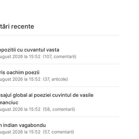
tări recente
opozitii cu cuvantul vasta
ugust 2026 la 15:52
(
107
,
comentarii
)
ris oachim poezii
ugust 2026 la 15:52
(
37
,
articole
)
sajul global al poeziei cuvintul de vasile
manciuc
ugust 2026 la 15:52
(
58
,
comentarii
)
lm indian vagabondu
ugust 2026 la 15:52
(
57
,
comentarii
)