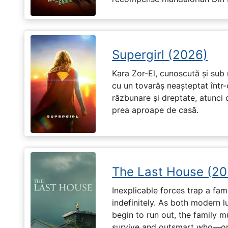
Supergirl (2026)
Kara Zor-El, cunoscută și sub 
cu un tovarăș neașteptat într-
răzbunare și dreptate, atunci
prea aproape de casă.
The Last House (20
Inexplicable forces trap a fami
indefinitely. As both modern l
begin to run out, the family m
survive and outsmart who—or