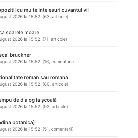
opozitii cu multe intelesuri cuvantul vii
ugust 2026 la 15:52
(
63
,
articole
)
ca soarele moare
ugust 2026 la 15:52
(
71
,
articole
)
scal bruckner
ugust 2026 la 15:52
(
16
,
comentarii
)
tionalitate roman sau romana
ugust 2026 la 15:52
(
80
,
articole
)
empu de dialog la şcoală
ugust 2026 la 15:52
(
92
,
articole
)
adina botanica]
ugust 2026 la 15:52
(
51
,
comentarii
)