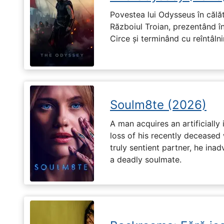
Povestea lui Odysseus în călă
Războiul Troian, prezentând în
Circe și terminând cu reîntâln
Soulm8te (2026)
A man acquires an artificially 
loss of his recently deceased 
truly sentient partner, he ina
a deadly soulmate.