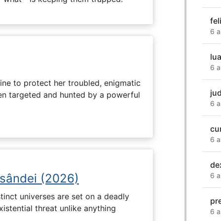
fe
6 a
lua
6 a
ine to protect her troubled, enigmatic
ju
en targeted and hunted by a powerful
6 a
cu
6 a
de
osândei (2026)
6 a
tinct universes are set on a deadly
pr
istential threat unlike anything
6 a