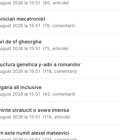
ugust 2026 la 15:51
(
80
,
articole
)
hnician mecatronist
ugust 2026 la 15:51
(
78
,
comentarii
)
ari de sf gheorghe
ugust 2026 la 15:51
(
75
,
articole
)
ructura genetica y-adn a romanilor
ugust 2026 la 15:51
(
118
,
comentarii
)
garia all inclusive
ugust 2026 la 15:51
(
43
,
comentarii
)
minte stralucit o avere imensa
ugust 2026 la 15:51
(
116
,
articole
)
m este numit alexei mateevici
ugust 2026 la 15:51
(
122
,
comentarii
)