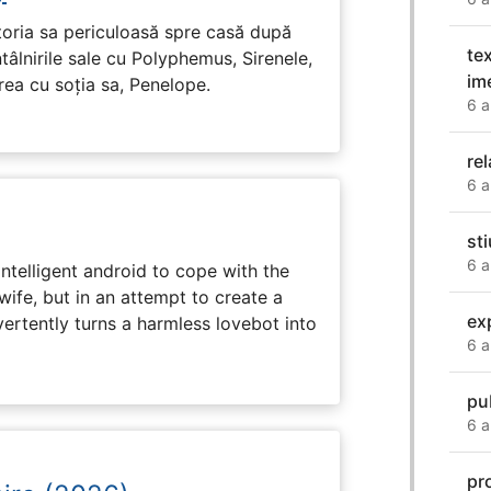
toria sa periculoasă spre casă după
te
tâlnirile sale cu Polyphemus, Sirenele,
im
irea cu soția sa, Penelope.
6 a
re
6 a
sti
6 a
intelligent android to cope with the
wife, but in an attempt to create a
ex
dvertently turns a harmless lovebot into
6 a
pu
6 a
pr