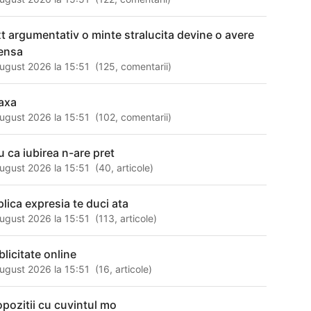
xt argumentativ o minte stralucita devine o avere
ensa
ugust 2026 la 15:51
(
125
,
comentarii
)
laxa
ugust 2026 la 15:51
(
102
,
comentarii
)
u ca iubirea n-are pret
ugust 2026 la 15:51
(
40
,
articole
)
plica expresia te duci ata
ugust 2026 la 15:51
(
113
,
articole
)
blicitate online
ugust 2026 la 15:51
(
16
,
articole
)
opozitii cu cuvintul mo