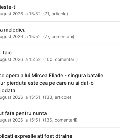
ieste-ti
ugust 2026 la 15:52
(
71
,
articole
)
nia melodica
ugust 2026 la 15:52
(
77
,
comentarii
)
i taie
ugust 2026 la 15:52
(
100
,
comentarii
)
ce opera a lui Mircea Eliade - singura batalie
gur pierduta este cea pe care nu ai dat-o
ciodata
ugust 2026 la 15:51
(
133
,
articole
)
ut fata pentru nunta
ugust 2026 la 15:51
(
136
,
comentarii
)
licati expresile ati fost dtraine