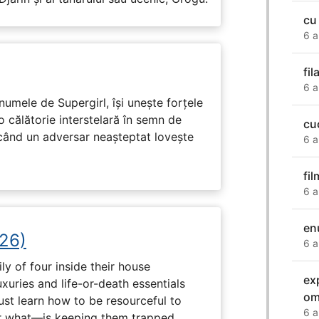
cu
6 a
fil
6 a
numele de Supergirl, își unește forțele
o călătorie interstelară în semn de
cu
 când un adversar neașteptat lovește
6 a
fi
6 a
en
26)
6 a
ly of four inside their house
ex
uxuries and life-or-death essentials
om
ust learn how to be resourceful to
6 a
 what—is keeping them trapped.