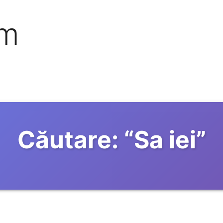
om
Căutare:
“
Sa iei
”