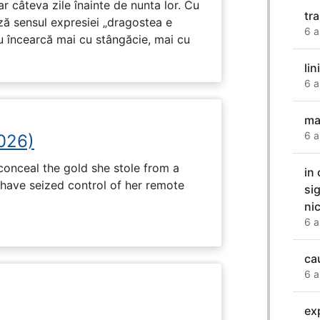
ar câteva zile înainte de nunta lor. Cu
tra
ază sensul expresiei „dragostea e
6 a
u încearcă mai cu stângăcie, mai cu
li
6 a
ma
6 a
2026)
onceal the gold she stole from a
in 
have seized control of her remote
si
ni
6 a
ca
6 a
exp