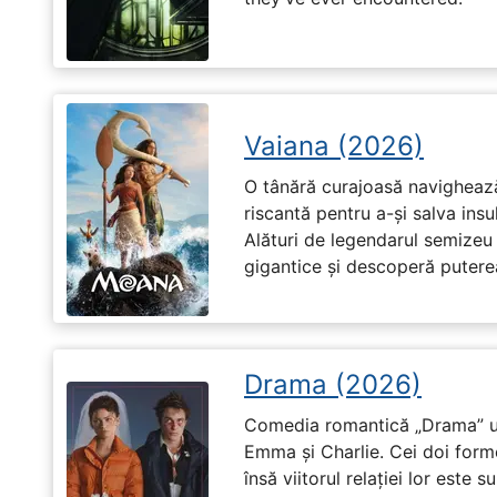
Vaiana (2026)
O tânără curajoasă navighează
riscantă pentru a-și salva ins
Alături de legendarul semizeu 
gigantice și descoperă puterea 
Drama (2026)
Comedia romantică „Drama” u
Emma și Charlie. Cei doi forme
însă viitorul relației lor este 