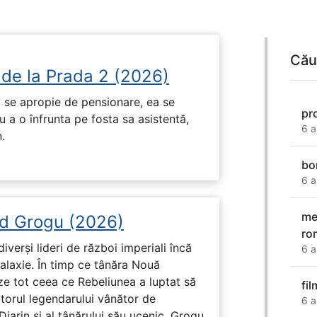
Cău
 de la Prada 2 (2026)
 se apropie de pensionare, ea se
pr
 a o înfrunta pe fosta sa asistentă,
6 a
.
bo
6 a
me
d Grogu (2026)
ro
diverși lideri de război imperiali încă
6 a
galaxie. În timp ce tânăra Nouă
ze tot ceea ce Rebeliunea a luptat să
fi
torul legendarului vânător de
6 a
arin și al tânărului său ucenic, Grogu.