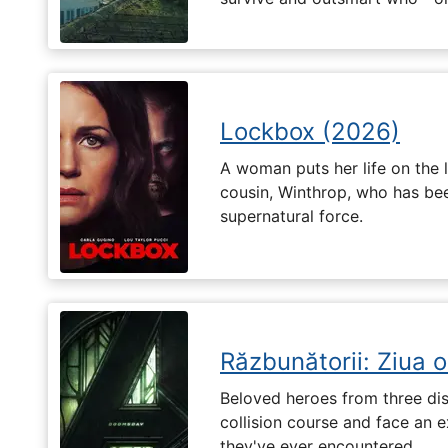
Lockbox (2026)
A woman puts her life on the l
cousin, Winthrop, who has be
supernatural force.
Răzbunătorii: Ziua 
Beloved heroes from three dis
collision course and face an ex
they've ever encountered.