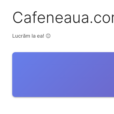
Cafeneaua.c
Lucrăm la ea! 😊