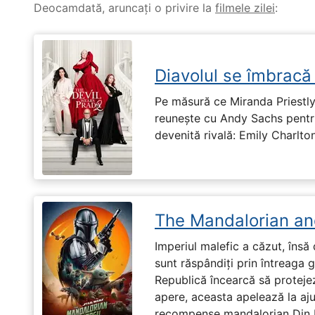
Deocamdată, aruncați o privire la
filmele zilei
:
Diavolul se îmbracă
Pe măsură ce Miranda Priestly
reunește cu Andy Sachs pentru
devenită rivală: Emily Charlton
The Mandalorian an
Imperiul malefic a căzut, însă 
sunt răspândiți prin întreaga 
Republică încearcă să proteje
apere, aceasta apelează la aju
recompense mandalorian Din Dj