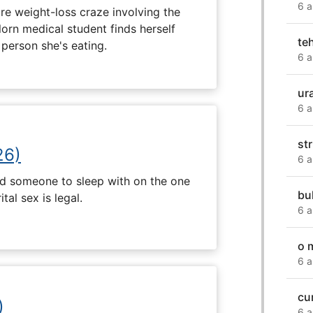
6 a
e weight-loss craze involving the
lorn medical student finds herself
te
 person she's eating.
6 a
ur
6 a
st
26)
6 a
nd someone to sleep with on the one
bul
tal sex is legal.
6 a
o 
6 a
cu
)
6 a