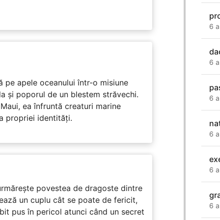
pr
6 a
da
6 a
 pe apele oceanului într-o misiune
pa
ula și poporul de un blestem străvechi.
6 a
Maui, ea înfruntă creaturi marine
propriei identități.
na
6 a
ex
6 a
rmărește povestea de dragoste dintre
gr
ază un cuplu cât se poate de fericit,
6 a
subit pus în pericol atunci când un secret