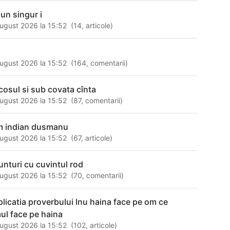
 un singur i
ugust 2026 la 15:52
(
14
,
articole
)
a
ugust 2026 la 15:52
(
164
,
comentarii
)
cosul si sub covata cînta
ugust 2026 la 15:52
(
87
,
comentarii
)
lm indian dusmanu
ugust 2026 la 15:52
(
67
,
articole
)
unturi cu cuvintul rod
ugust 2026 la 15:52
(
70
,
comentarii
)
plicatia proverbului lnu haina face pe om ce
ul face pe haina
ugust 2026 la 15:52
(
102
,
articole
)