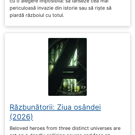
cu o alegere imposibilă: să lanseze cea mai
periculoasă invazie din istorie sau să riște să
piardă războiul cu totul.
Răzbunătorii: Ziua osândei
(2026)
Beloved heroes from three distinct universes are