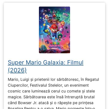
Super Mario Galaxia: Filmul
(2026)
Mario, Luigi și prietenii lor sărbătoresc, în Regatul
Ciupercilor, Festivalul Stelelor, un eveniment
cosmic care luminează cerul cu comete și stele
magice. Sărbătoarea este însă întreruptă brutal
când Bowser Jr. atacă și o răpește pe prinţesa
Rosalina.Pentru a o salva, Mario pornește într-o