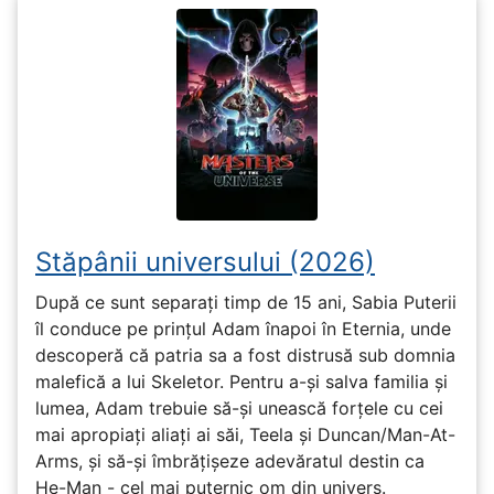
Stăpânii universului (2026)
După ce sunt separați timp de 15 ani, Sabia Puterii
îl conduce pe prințul Adam înapoi în Eternia, unde
descoperă că patria sa a fost distrusă sub domnia
malefică a lui Skeletor. Pentru a-și salva familia și
lumea, Adam trebuie să-și unească forțele cu cei
mai apropiați aliați ai săi, Teela și Duncan/Man-At-
Arms, și să-și îmbrățișeze adevăratul destin ca
He-Man - cel mai puternic om din univers.