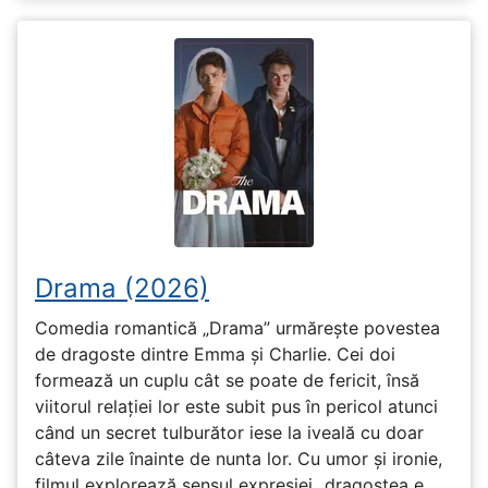
Drama (2026)
Comedia romantică „Drama” urmărește povestea
de dragoste dintre Emma și Charlie. Cei doi
formează un cuplu cât se poate de fericit, însă
viitorul relației lor este subit pus în pericol atunci
când un secret tulburător iese la iveală cu doar
câteva zile înainte de nunta lor. Cu umor și ironie,
filmul explorează sensul expresiei „dragostea e