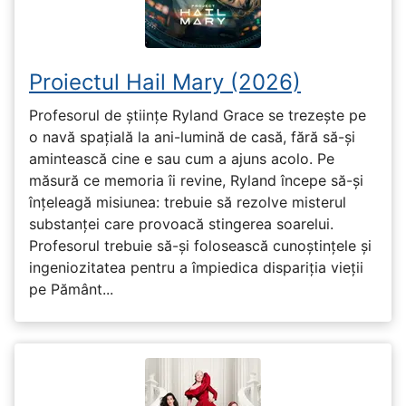
Proiectul Hail Mary (2026)
Profesorul de științe Ryland Grace se trezește pe
o navă spațială la ani-lumină de casă, fără să-și
amintească cine e sau cum a ajuns acolo. Pe
măsură ce memoria îi revine, Ryland începe să-și
înțeleagă misiunea: trebuie să rezolve misterul
substanței care provoacă stingerea soarelui.
Profesorul trebuie să-și folosească cunoștințele și
ingeniozitatea pentru a împiedica dispariția vieții
pe Pământ...