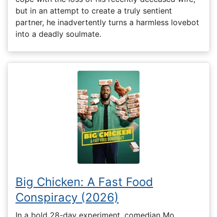
but in an attempt to create a truly sentient
partner, he inadvertently turns a harmless lovebot
into a deadly soulmate.
Big Chicken: A Fast Food
Conspiracy (2026)
In a bold 28-day experiment, comedian Mo