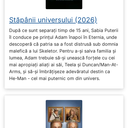
Stăpânii universului (2026)
După ce sunt separați timp de 15 ani, Sabia Puterii
îl conduce pe prințul Adam înapoi în Eternia, unde
descoperă că patria sa a fost distrusă sub domnia
malefică a lui Skeletor. Pentru a-și salva familia și
lumea, Adam trebuie să-și unească forțele cu cei
mai apropiați aliați ai săi, Teela și Duncan/Man-At-
Arms, și să-și îmbrățișeze adevăratul destin ca
He-Man - cel mai puternic om din univers.