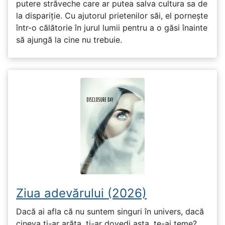
putere străveche care ar putea salva cultura sa de
la dispariție. Cu ajutorul prietenilor săi, el pornește
într-o călătorie în jurul lumii pentru a o găsi înainte
să ajungă la cine nu trebuie.
Ziua adevărului (2026)
Dacă ai afla că nu suntem singuri în univers, dacă
cineva ți-ar arăta, ți-ar dovedi asta, te-ai teme?