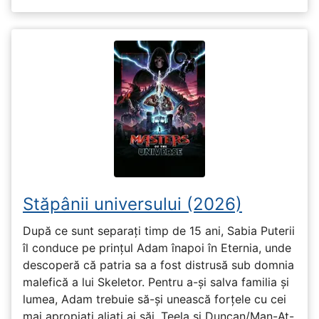
Stăpânii universului (2026)
După ce sunt separați timp de 15 ani, Sabia Puterii
îl conduce pe prințul Adam înapoi în Eternia, unde
descoperă că patria sa a fost distrusă sub domnia
malefică a lui Skeletor. Pentru a-și salva familia și
lumea, Adam trebuie să-și unească forțele cu cei
mai apropiați aliați ai săi, Teela și Duncan/Man-At-