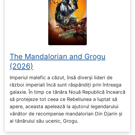
The Mandalorian and Grogu
(2026)
Imperiul malefic a căzut, însă diverși lideri de
război imperiali încă sunt răspândiți prin întreaga
galaxie. În timp ce tânăra Nouă Republică încearcă
să protejeze tot ceea ce Rebeliunea a luptat să
apere, aceasta apelează la ajutorul legendarului
vânător de recompense mandalorian Din Djarin și
al tânărului său ucenic, Grogu.