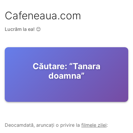
Cafeneaua.com
Lucrăm la ea! 😊
Căutare:
“
Tanara
doamna
”
Deocamdată, aruncați o privire la
filmele zilei
: