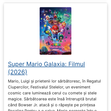
Super Mario Galaxia: Filmul
(2026)
Mario, Luigi și prietenii lor sărbătoresc, în Regatul
Ciupercilor, Festivalul Stelelor, un eveniment
cosmic care luminează cerul cu comete și stele
magice. Sărbătoarea este însă întreruptă brutal
când Bowser Jr. atacă și o răpește pe prinţesa
Rosalina.Pentru a o salva, Mario pornește într-o