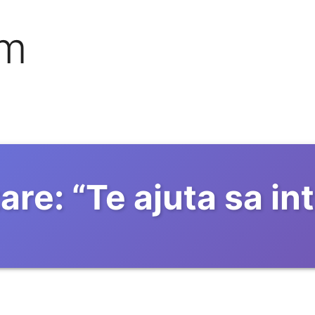
om
are:
“
Te ajuta sa int