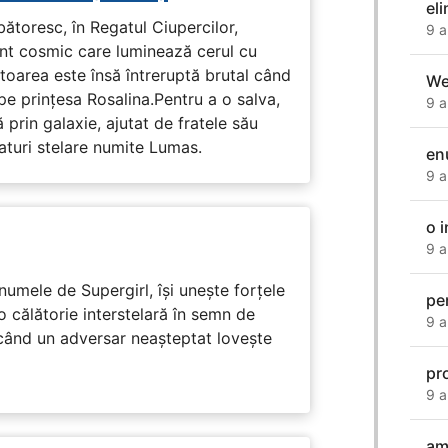
el
rbătoresc, în Regatul Ciupercilor,
9 a
ent cosmic care luminează cerul cu
toarea este însă întreruptă brutal când
We
pe prinţesa Rosalina.Pentru a o salva,
9 a
 prin galaxie, ajutat de fratele său
eaturi stelare numite Lumas.
en
9 a
o 
9 a
numele de Supergirl, își unește forțele
pe
o călătorie interstelară în semn de
9 a
 când un adversar neașteptat lovește
pr
9 a
am