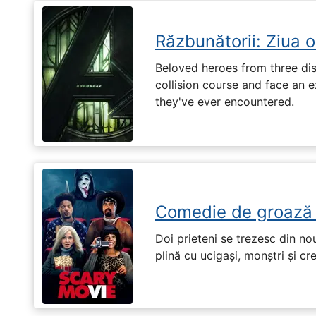
Răzbunătorii: Ziua 
Beloved heroes from three dis
collision course and face an ex
they've ever encountered.
Comedie de groază
Doi prieteni se trezesc din no
plină cu ucigași, monștri și cr