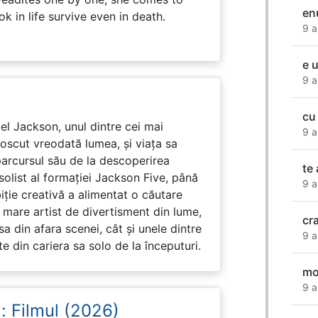
en
k in life survive even in death.
9 a
e 
9 a
cu
l Jackson, unul dintre cei mai
9 a
unoscut vreodată lumea, și viața sa
arcursul său de la descoperirea
te 
solist al formației Jackson Five, până
9 a
biție creativă a alimentat o căutare
 mare artist de divertisment din lume,
cra
a din afara scenei, cât și unele dintre
9 a
din cariera sa solo de la începuturi.
mo
9 a
: Filmul (2026)