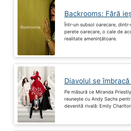
Backrooms: Fără ieș
Într-un subsol oarecare, dint
perete oarecare, o cale de ac
realitate amenințătoare.
Diavolul se îmbracă
Pe măsură ce Miranda Priestly
reunește cu Andy Sachs pentru
devenită rivală: Emily Charlton