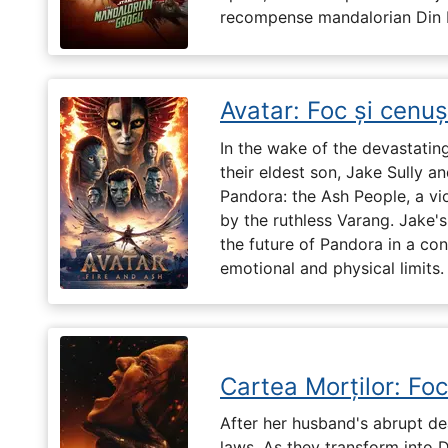
recompense mandalorian Din Dj
Avatar: Foc și cenu
In the wake of the devastatin
their eldest son, Jake Sully a
Pandora: the Ash People, a vi
by the ruthless Varang. Jake's 
the future of Pandora in a con
emotional and physical limits.
Cartea Morților: Foc
After her husband's abrupt de
laws. As they transform into 