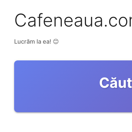
Cafeneaua.c
Lucrăm la ea! 😊
Căut