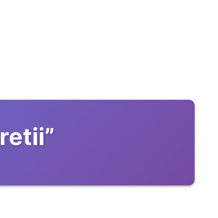
retii
”