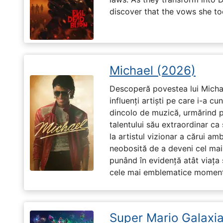
discover that the vows she too
Michael (2026)
Descoperă povestea lui Michae
influenți artiști pe care i-a c
dincolo de muzică, urmărind p
talentului său extraordinar ca 
la artistul vizionar a cărui am
neobosită de a deveni cel mai
punând în evidență atât viața s
cele mai emblematice momente 
Super Mario Galaxia