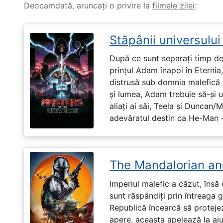
Deocamdată, aruncați o privire la
filmele zilei
:
Stăpânii universulu
După ce sunt separați timp de 
prințul Adam înapoi în Eternia
distrusă sub domnia malefică a
și lumea, Adam trebuie să-și u
aliați ai săi, Teela și Duncan/
adevăratul destin ca He-Man -
The Mandalorian an
Imperiul malefic a căzut, însă 
sunt răspândiți prin întreaga 
Republică încearcă să proteje
apere, aceasta apelează la aju