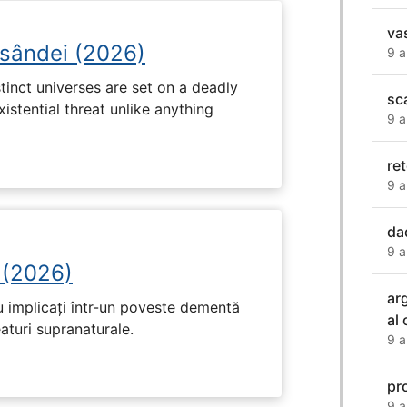
va
osândei (2026)
9 a
tinct universes are set on a deadly
sc
istential threat unlike anything
9 a
re
9 a
da
9 a
 (2026)
ar
u implicați într-un poveste dementă
al
eaturi supranaturale.
9 a
pr
9 a