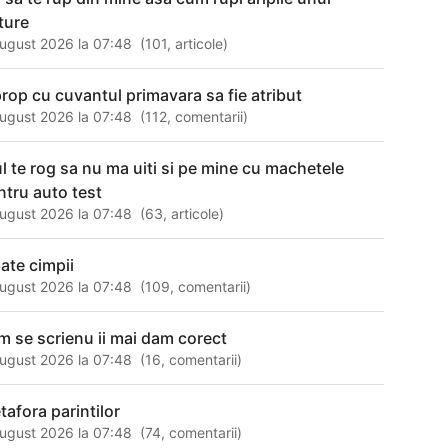
uture
ugust 2026 la 07:48
(
101
,
articole
)
prop cu cuvantul primavara sa fie atribut
ugust 2026 la 07:48
(
112
,
comentarii
)
ul te rog sa nu ma uiti si pe mine cu machetele
ntru auto test
ugust 2026 la 07:48
(
63
,
articole
)
bate cimpii
ugust 2026 la 07:48
(
109
,
comentarii
)
m se scrienu ii mai dam corect
ugust 2026 la 07:48
(
16
,
comentarii
)
tafora parintilor
ugust 2026 la 07:48
(
74
,
comentarii
)