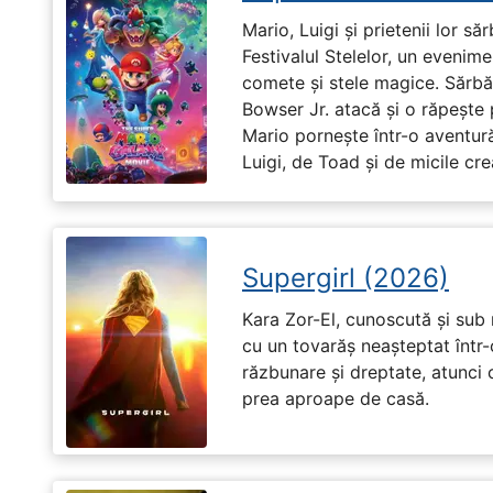
Mario, Luigi și prietenii lor să
Festivalul Stelelor, un evenim
comete și stele magice. Sărbă
Bowser Jr. atacă și o răpește 
Mario pornește într-o aventură
Luigi, de Toad și de micile cr
Supergirl (2026)
Kara Zor-El, cunoscută și sub 
cu un tovarăș neașteptat într-
răzbunare și dreptate, atunci
prea aproape de casă.