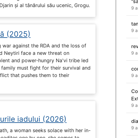
"s
arin și al tânărului său ucenic, Grogu.
9 a
ta
9 a
șă (2025)
g war against the RDA and the loss of
re
nd Neytiri face a new threat on
9 a
olent and power-hungry Na'vi tribe led
family must fight for their survival and
co
flict that pushes them to their
9 a
Co
Ex
9 a
urile iadului (2026)
di
9 a
ath, a woman seeks solace with her in-
Deadites one by one, she comes to