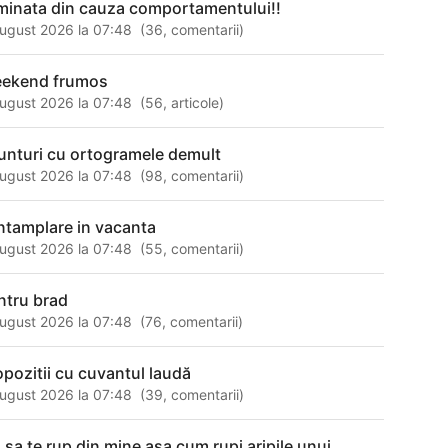
iminata din cauza comportamentului!!
ugust 2026 la 07:48
(
36
,
comentarii
)
ekend frumos
ugust 2026 la 07:48
(
56
,
articole
)
unturi cu ortogramele demult
ugust 2026 la 07:48
(
98
,
comentarii
)
intamplare in vacanta
ugust 2026 la 07:48
(
55
,
comentarii
)
ntru brad
ugust 2026 la 07:48
(
76
,
comentarii
)
opozitii cu cuvantul laudă
ugust 2026 la 07:48
(
39
,
comentarii
)
 sa te rup din mine asa cum rupi aripile unui