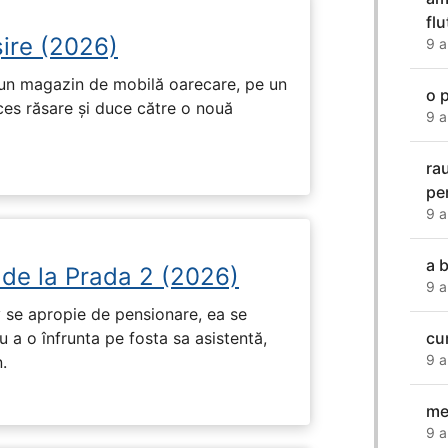
fl
ire (2026)
9 a
r-un magazin de mobilă oarecare, pe un
o 
ces răsare și duce către o nouă
9 a
ra
pe
9 a
a 
 de la Prada 2 (2026)
9 a
 se apropie de pensionare, ea se
 a o înfrunta pe fosta sa asistentă,
cu
9 a
.
me
9 a