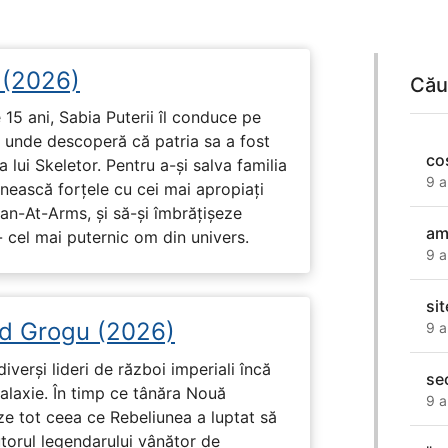
i (2026)
Cău
15 ani, Sabia Puterii îl conduce pe
, unde descoperă că patria sa a fost
co
 lui Skeletor. Pentru a-și salva familia
9 a
nească forțele cu cei mai apropiați
Man-At-Arms, și să-și îmbrățișeze
am
 cel mai puternic om din univers.
9 a
sit
d Grogu (2026)
9 a
diverși lideri de război imperiali încă
se
galaxie. În timp ce tânăra Nouă
9 a
ze tot ceea ce Rebeliunea a luptat să
torul legendarului vânător de