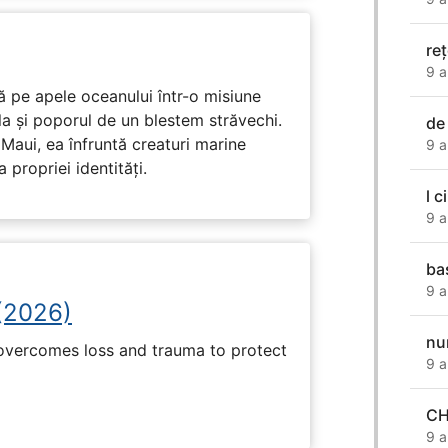
re
9 a
 pe apele oceanului într-o misiune
ula și poporul de un blestem străvechi.
de
Maui, ea înfruntă creaturi marine
9 a
propriei identități.
l c
9 a
ba
9 a
(2026)
nu
 overcomes loss and trauma to protect
9 a
CH
9 a