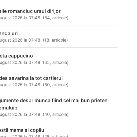
sile romanciuc ursul dirijor
ugust 2026 la 07:48
(
64
,
articole
)
andaluri
ugust 2026 la 07:48
(
18
,
articole
)
teta cappucino
ugust 2026 la 07:48
(
65
,
articole
)
dea savarina la tot cartierul
ugust 2026 la 07:48
(
60
,
articole
)
gumente despr munca fiind cel mai bun prieten
 omuluip
ugust 2026 la 07:48
(
40
,
articole
)
ostii mama si copilul
ugust 2026 la 07:48
(
28
,
articole
)