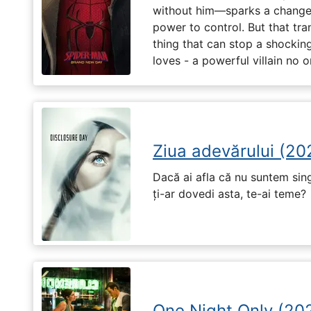
without him—sparks a change 
power to control. But that tr
thing that can stop a shockin
loves - a powerful villain no 
Ziua adevărului (20
Dacă ai afla că nu suntem singu
ți-ar dovedi asta, te-ai teme?
One Night Only (20