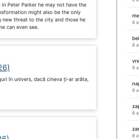
in Peter Parker he may not have the
ansformation might also be the only
me
g new threat to the city and those he
8 a
one can even see.
be
8 a
vr
26)
8 a
ri în univers, dacă cineva ți-ar arăta,
na
8 a
za
8 a
za
8 a
26)