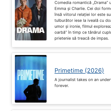
Comedia romantică „Drama” u
Emma și Charlie. Cei doi forme
însă viitorul relației lor este 
tulburător iese la iveală cu do
umor și ironie, filmul explore
oarbă” în timp ce tânărul cupl
prietenie să treacă de impas.
Primetime (2026)
A journalist takes on an unde
forever.