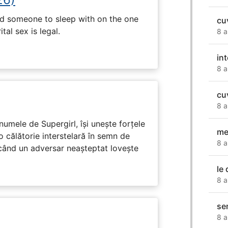
nd someone to sleep with on the one
cu
tal sex is legal.
8 a
in
8 a
cu
8 a
numele de Supergirl, își unește forțele
me
o călătorie interstelară în semn de
8 a
 când un adversar neașteptat lovește
le 
8 a
se
8 a