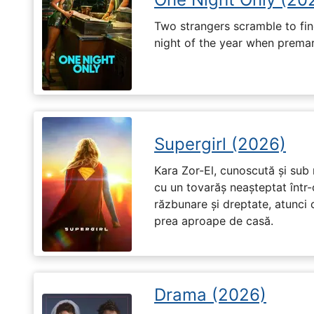
Two strangers scramble to fi
night of the year when premari
Supergirl (2026)
Kara Zor-El, cunoscută și sub 
cu un tovarăș neașteptat într-
răzbunare și dreptate, atunci
prea aproape de casă.
Drama (2026)