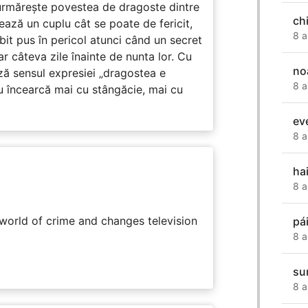
rmărește povestea de dragoste dintre
chi
ază un cuplu cât se poate de fericit,
8 a
subit pus în pericol atunci când un secret
ar câteva zile înainte de nunta lor. Cu
no
ază sensul expresiei „dragostea e
8 a
u încearcă mai cu stângăcie, mai cu
ev
8 a
ha
8 a
rworld of crime and changes television
pá
8 a
sum
8 a