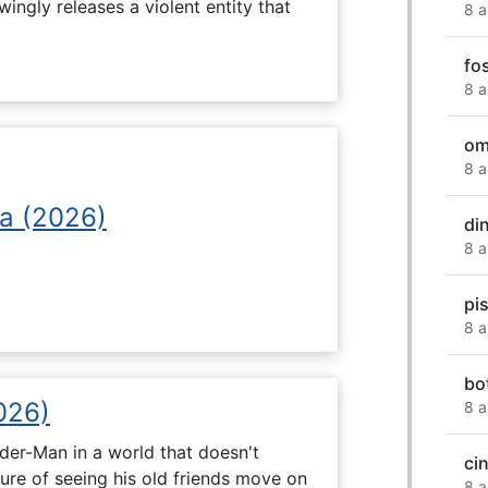
ingly releases a violent entity that
8 a
fo
8 a
om
8 a
a (2026)
di
8 a
pi
8 a
bo
026)
8 a
ider-Man in a world that doesn't
ci
e of seeing his old friends move on
8 a