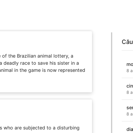
Cău
 of the Brazilian animal lottery, a
deadly race to save his sister in a
mo
animal in the game is now represented
8 a
ci
8 a
se
8 a
s who are subjected to a disturbing
di