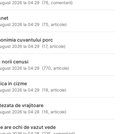
ugust 2026 la 04:29
(
76
,
comentarii
)
snet
ugust 2026 la 04:29
(
75
,
articole
)
onimia cuvantului porc
ugust 2026 la 04:29
(
17
,
articole
)
n norii cenusi
ugust 2026 la 04:29
(
770
,
articole
)
sica in cizme
ugust 2026 la 04:29
(
19
,
articole
)
tezata de vrajitoare
ugust 2026 la 04:28
(
16
,
articole
)
ne are ochi de vazut vede
ugust 2026 la 04:28
(
225
,
comentarii
)