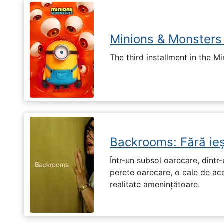
Minions & Monsters
The third installment in the Mi
Backrooms: Fără ieș
Într-un subsol oarecare, dint
perete oarecare, o cale de ac
realitate amenințătoare.