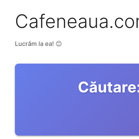
Cafeneaua.c
Lucrăm la ea! 😊
Căutare