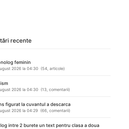
tări recente
nolog feminin
ugust 2026 la 04:30
(
54
,
articole
)
nism
ugust 2026 la 04:30
(
13
,
comentarii
)
ns figurat la cuvantul a descarca
ugust 2026 la 04:29
(
66
,
comentarii
)
alog intre 2 burete un text pentru clasa a doua