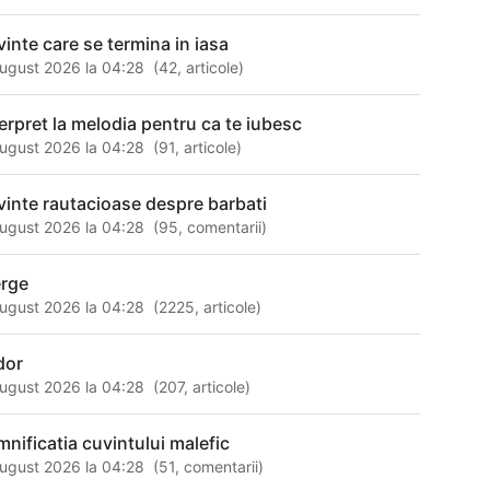
vinte care se termina in iasa
ugust 2026 la 04:28
(
42
,
articole
)
terpret la melodia pentru ca te iubesc
ugust 2026 la 04:28
(
91
,
articole
)
vinte rautacioase despre barbati
ugust 2026 la 04:28
(
95
,
comentarii
)
rge
ugust 2026 la 04:28
(
2225
,
articole
)
dor
ugust 2026 la 04:28
(
207
,
articole
)
mnificatia cuvintului malefic
ugust 2026 la 04:28
(
51
,
comentarii
)