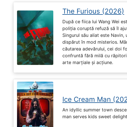
The Furious (2026)
După ce fiica lui Wang Wei est
poliția coruptă refuză să îl aj
Singurul său aliat este Navin, 
dispărut în mod misterios. Mâ
căutarea adevărului, cei doi f
confruntă fără milă cu răpitori
arte marțiale și acțiune.
Ice Cream Man (20
An idyllic summer town desc
man serves kids sweet delights