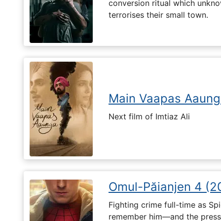
conversion ritual which unknow
terrorises their small town.
Main Vaapas Aaung
Next film of Imtiaz Ali
Omul-Păianjen 4 (2
Fighting crime full-time as Sp
remember him—and the pressur