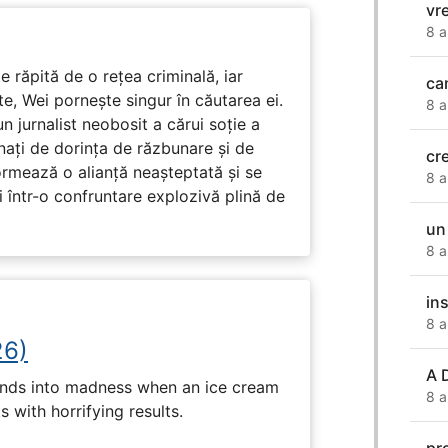
vr
8 a
e răpită de o rețea criminală, iar
ca
ute, Wei pornește singur în căutarea ei.
8 a
un jurnalist neobosit a cărui soție a
nați de dorința de răzbunare și de
cre
ormează o alianță neașteptată și se
8 a
i într-o confruntare explozivă plină de
un
8 a
in
8 a
26)
A 
ends into madness when an ice cream
8 a
 with horrifying results.