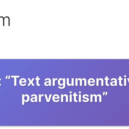
om
:
“
Text argumentati
parvenitism
”