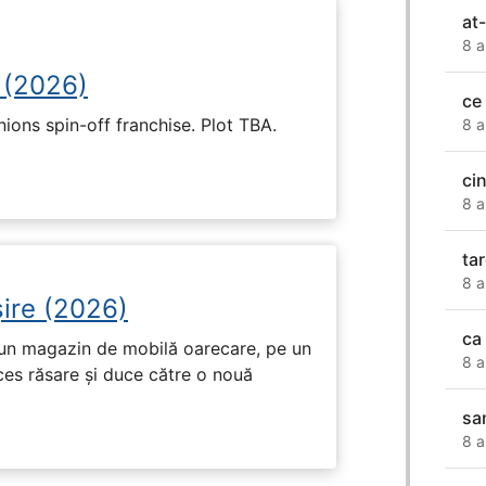
at
8 a
 (2026)
ce
nions spin-off franchise. Plot TBA.
8 a
ci
8 a
ta
8 a
ire (2026)
ca 
r-un magazin de mobilă oarecare, pe un
8 a
ces răsare și duce către o nouă
sa
8 a