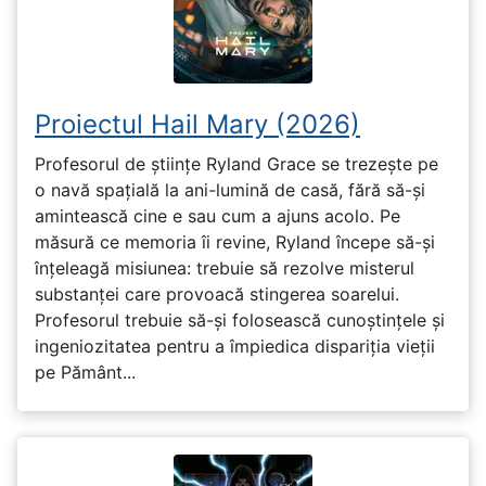
Proiectul Hail Mary (2026)
Profesorul de științe Ryland Grace se trezește pe
o navă spațială la ani-lumină de casă, fără să-și
amintească cine e sau cum a ajuns acolo. Pe
măsură ce memoria îi revine, Ryland începe să-și
înțeleagă misiunea: trebuie să rezolve misterul
substanței care provoacă stingerea soarelui.
Profesorul trebuie să-și folosească cunoștințele și
ingeniozitatea pentru a împiedica dispariția vieții
pe Pământ...