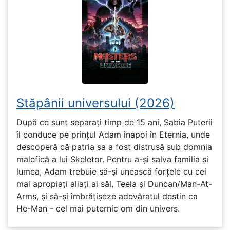
Stăpânii universului (2026)
După ce sunt separați timp de 15 ani, Sabia Puterii
îl conduce pe prințul Adam înapoi în Eternia, unde
descoperă că patria sa a fost distrusă sub domnia
malefică a lui Skeletor. Pentru a-și salva familia și
lumea, Adam trebuie să-și unească forțele cu cei
mai apropiați aliați ai săi, Teela și Duncan/Man-At-
Arms, și să-și îmbrățișeze adevăratul destin ca
He-Man - cel mai puternic om din univers.