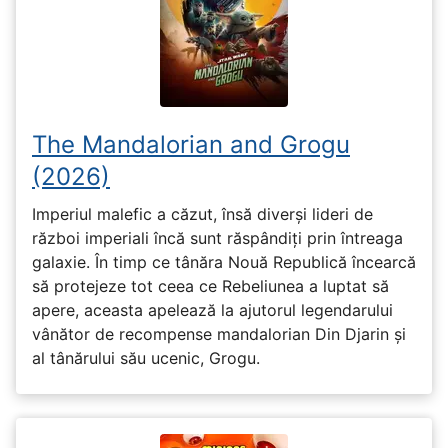
The Mandalorian and Grogu
(2026)
Imperiul malefic a căzut, însă diverși lideri de
război imperiali încă sunt răspândiți prin întreaga
galaxie. În timp ce tânăra Nouă Republică încearcă
să protejeze tot ceea ce Rebeliunea a luptat să
apere, aceasta apelează la ajutorul legendarului
vânător de recompense mandalorian Din Djarin și
al tânărului său ucenic, Grogu.