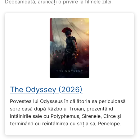
Deocamdată, aruncați o privire la
filmele zilei
:
The Odyssey (2026)
Povestea lui Odysseus în călătoria sa periculoasă
spre casă după Războiul Troian, prezentând
întâlnirile sale cu Polyphemus, Sirenele, Circe și
terminând cu reîntâlnirea cu soția sa, Penelope.