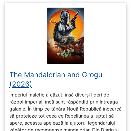
The Mandalorian and Grogu
(2026)
Imperiul malefic a căzut, însă diverși lideri de
război imperiali încă sunt răspândiți prin întreaga
galaxie. În timp ce tânăra Nouă Republică încearcă
să protejeze tot ceea ce Rebeliunea a luptat să
apere, aceasta apelează la ajutorul legendarului
vânător de recompense mandalorian Din Djarin și