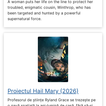
A woman puts her life on the line to protect her
troubled, enigmatic cousin, Winthrop, who has
been targeted and hunted by a powerful
supernatural force.
Proiectul Hail Mary (2026)
Profesorul de științe Ryland Grace se trezește pe
o navă spațială la ani-lumină de casă, fără să-și